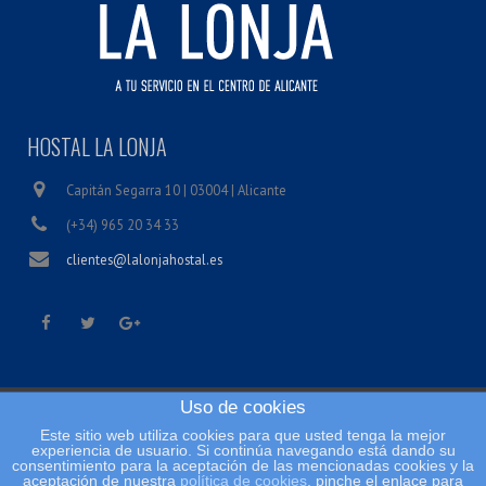
HOSTAL LA LONJA
Capitán Segarra 10 | 03004 | Alicante
(+34) 965 20 34 33
clientes@lalonjahostal.es
Uso de cookies
Inicio
Este sitio web utiliza cookies para que usted tenga la mejor
Condiciones legales
experiencia de usuario. Si continúa navegando está dando su
consentimiento para la aceptación de las mencionadas cookies y la
Política de cookies
aceptación de nuestra
política de cookies
, pinche el enlace para