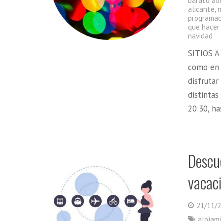
barato al
alicante
,
programac
que hacer
navidad
SITIOS A 
como en 
disfrutar
distintas
20:30, ha
Descu
vacaci
21/11/
alojam