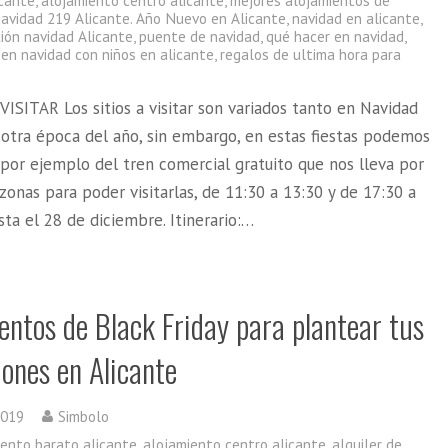
icante
,
alojamiento centro alicante
,
mejores alojamientos de
navidad 219 Alicante. Año Nuevo en Alicante
,
navidad en alicante
,
ión navidad Alicante
,
puente de navidad
,
qué hacer en navidad
,
 en navidad con niños en alicante
,
regalos de ultima hora para
VISITAR Los sitios a visitar son variados tanto en Navidad
otra época del año, sin embargo, en estas fiestas podemos
 por ejemplo del tren comercial gratuito que nos lleva por
 zonas para poder visitarlas, de 11:30 a 13:30 y de 17:30 a
sta el 28 de diciembre. Itinerario:…
entos de Black Friday para plantear tus
ones en Alicante
2019
Simbolo
iento barato alicante
,
alojamiento centro alicante
,
alquiler de