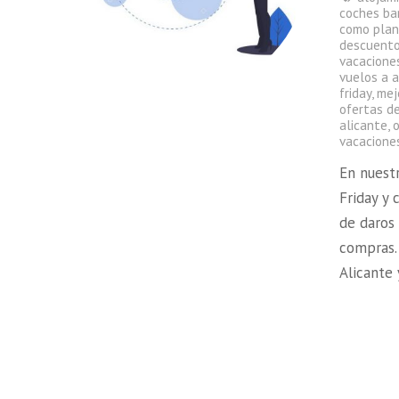
coches ba
como plan
descuento
vacacione
vuelos a a
friday
,
mej
ofertas d
alicante
,
o
vacacione
En nuest
Friday y
de daros 
compras.
Alicante