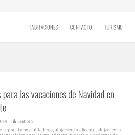
HABITACIONES
CONTACTO
TURISMO
s para las vacaciones de Navidad en
te
2019
Simbolo
e airport to hostal la lonja
,
alojamiento alicante
,
alojamiento