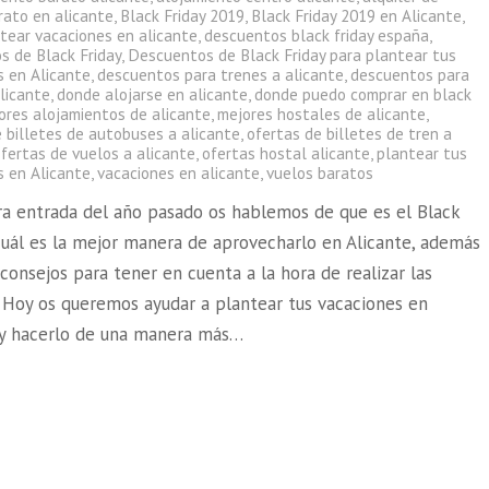
rato en alicante
,
Black Friday 2019
,
Black Friday 2019 en Alicante
,
tear vacaciones en alicante
,
descuentos black friday españa
,
s de Black Friday
,
Descuentos de Black Friday para plantear tus
s en Alicante
,
descuentos para trenes a alicante
,
descuentos para
licante
,
donde alojarse en alicante
,
donde puedo comprar en black
ores alojamientos de alicante
,
mejores hostales de alicante
,
e billetes de autobuses a alicante
,
ofertas de billetes de tren a
fertas de vuelos a alicante
,
ofertas hostal alicante
,
plantear tus
s en Alicante
,
vacaciones en alicante
,
vuelos baratos
ra entrada del año pasado os hablemos de que es el Black
 cuál es la mejor manera de aprovecharlo en Alicante, además
consejos para tener en cuenta a la hora de realizar las
 Hoy os queremos ayudar a plantear tus vacaciones en
 y hacerlo de una manera más…