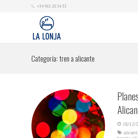
+34 965 20 34 33
Categoría:
tren a alicante
Plane
Alican
18/12/
alicant