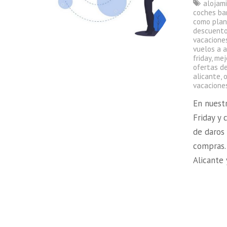
alojam
coches ba
como plan
descuento
vacacione
vuelos a a
friday
,
mej
ofertas d
alicante
,
o
vacacione
En nuest
Friday y
de daros 
compras.
Alicante