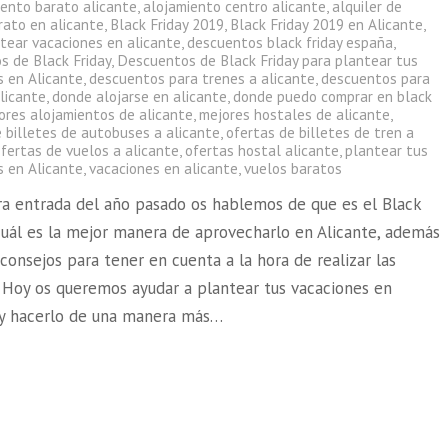
iento barato alicante
,
alojamiento centro alicante
,
alquiler de
rato en alicante
,
Black Friday 2019
,
Black Friday 2019 en Alicante
,
tear vacaciones en alicante
,
descuentos black friday españa
,
s de Black Friday
,
Descuentos de Black Friday para plantear tus
s en Alicante
,
descuentos para trenes a alicante
,
descuentos para
licante
,
donde alojarse en alicante
,
donde puedo comprar en black
ores alojamientos de alicante
,
mejores hostales de alicante
,
e billetes de autobuses a alicante
,
ofertas de billetes de tren a
fertas de vuelos a alicante
,
ofertas hostal alicante
,
plantear tus
s en Alicante
,
vacaciones en alicante
,
vuelos baratos
ra entrada del año pasado os hablemos de que es el Black
 cuál es la mejor manera de aprovecharlo en Alicante, además
consejos para tener en cuenta a la hora de realizar las
 Hoy os queremos ayudar a plantear tus vacaciones en
 y hacerlo de una manera más…