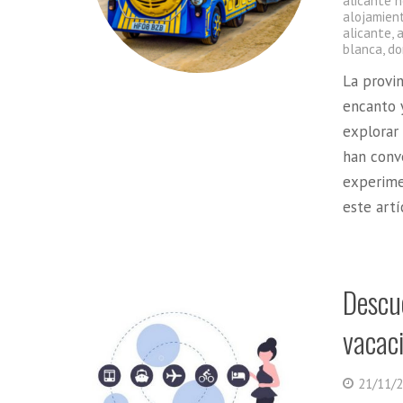
alicante 
alojamien
alicante
,
blanca
,
do
La provi
encanto y
explorar 
han conv
experime
este art
Descu
vacaci
21/11/