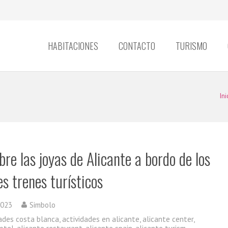
HABITACIONES
CONTACTO
TURISMO
Ini
re las joyas de Alicante a bordo de los
s trenes turísticos
2023
Simbolo
dades costa blanca
,
actividades en alicante
,
alicante center
,