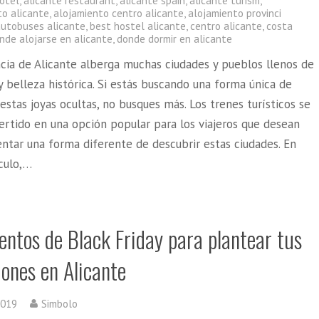
hotel
,
alicante restaurant
,
alicante spain
,
alicante turism
,
to alicante
,
alojamiento centro alicante
,
alojamiento provinci
autobuses alicante
,
best hostel alicante
,
centro alicante
,
costa
nde alojarse en alicante
,
donde dormir en alicante
ncia de Alicante alberga muchas ciudades y pueblos llenos de
 belleza histórica. Si estás buscando una forma única de
estas joyas ocultas, no busques más. Los trenes turísticos se
ertido en una opción popular para los viajeros que desean
ntar una forma diferente de descubrir estas ciudades. En
ículo,…
entos de Black Friday para plantear tus
ones en Alicante
2019
Simbolo