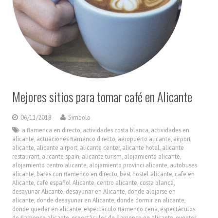
Mejores sitios para tomar café en Alicante
06/11/2018
Simbolo
a flamenca en directo
,
actividades costa blanca
,
actividades en
alicante
,
actuaciones flamenco directo
,
aeropuerto alicante
,
airport
alicante
,
alicante airport
,
alicante center
,
alicante hotel
,
alicante
restaurant
,
alicante spain
,
alicante turism
,
alojamiento alicante
,
alojamiento centro alicante
,
alojamiento provinci alicante
,
autobuses
alicante
,
bares con flamenco en directo
,
best hostel alicante
,
cafe en
Alicante
,
cafe español Alicante
,
centro alicante
,
costa blanca
,
desayunar Alicante
,
desayunar en Alicante
,
donde alojarse en
alicante
,
donde desayunar en Alicante
,
donde dormir en alicante
,
donde quedar en alicante
,
espectáculo flamenco cena
,
espectáculos
de flamenco alicante
,
espectáculos de flamenco en alicante
,
eventos