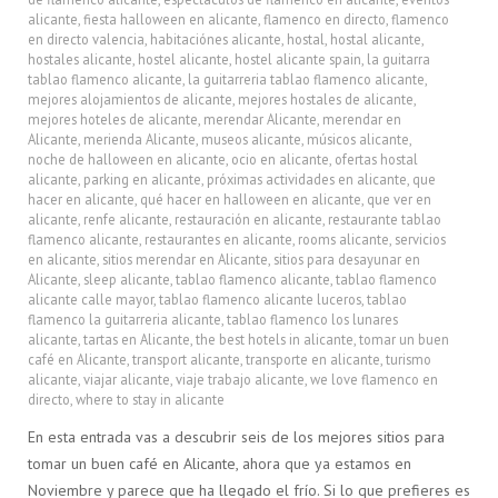
alicante
,
fiesta halloween en alicante
,
flamenco en directo
,
flamenco
en directo valencia
,
habitaciónes alicante
,
hostal
,
hostal alicante
,
hostales alicante
,
hostel alicante
,
hostel alicante spain
,
la guitarra
tablao flamenco alicante
,
la guitarreria tablao flamenco alicante
,
mejores alojamientos de alicante
,
mejores hostales de alicante
,
mejores hoteles de alicante
,
merendar Alicante
,
merendar en
Alicante
,
merienda Alicante
,
museos alicante
,
músicos alicante
,
noche de halloween en alicante
,
ocio en alicante
,
ofertas hostal
alicante
,
parking en alicante
,
próximas actividades en alicante
,
que
hacer en alicante
,
qué hacer en halloween en alicante
,
que ver en
alicante
,
renfe alicante
,
restauración en alicante
,
restaurante tablao
flamenco alicante
,
restaurantes en alicante
,
rooms alicante
,
servicios
en alicante
,
sitios merendar en Alicante
,
sitios para desayunar en
Alicante
,
sleep alicante
,
tablao flamenco alicante
,
tablao flamenco
alicante calle mayor
,
tablao flamenco alicante luceros
,
tablao
flamenco la guitarreria alicante
,
tablao flamenco los lunares
alicante
,
tartas en Alicante
,
the best hotels in alicante
,
tomar un buen
café en Alicante
,
transport alicante
,
transporte en alicante
,
turismo
alicante
,
viajar alicante
,
viaje trabajo alicante
,
we love flamenco en
directo
,
where to stay in alicante
En esta entrada vas a descubrir seis de los mejores sitios para
tomar un buen café en Alicante, ahora que ya estamos en
Noviembre y parece que ha llegado el frío. Si lo que prefieres es