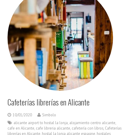
Cafeterías librerías en Alicante
10/01/2020
Simbolo
alicante airport to hostal la lonja
,
alojamiento centro alicante
,
cafe en Alicante
,
cafe libreria alicante
,
cafetería con libros
,
Cafeterías
librerías en Alicante
,
hostal la lonja alicante espagne
,
hostales