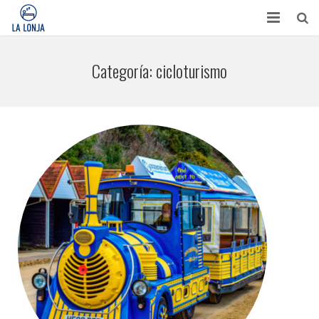
HABITACIONES
Categoría:
cicloturismo
CONTACTO
TURISMO
OPINIONES
BLOG
APARTAMENTOS