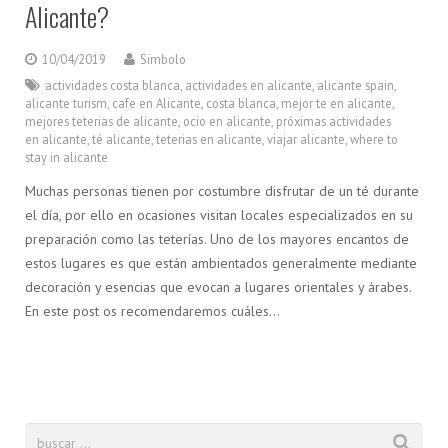
Alicante?
10/04/2019
Simbolo
actividades costa blanca
,
actividades en alicante
,
alicante spain
,
alicante turism
,
cafe en Alicante
,
costa blanca
,
mejor te en alicante
,
mejores teterias de alicante
,
ocio en alicante
,
próximas actividades
en alicante
,
té alicante
,
teterias en alicante
,
viajar alicante
,
where to
stay in alicante
Muchas personas tienen por costumbre disfrutar de un té durante
el día, por ello en ocasiones visitan locales especializados en su
preparación como las teterías. Uno de los mayores encantos de
estos lugares es que están ambientados generalmente mediante
decoración y esencias que evocan a lugares orientales y árabes.
En este post os recomendaremos cuáles…