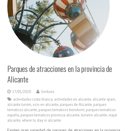
Parques de atracciones en la provincia de
Alicante
17/01/2020
Simbolo
actividades costa blanca
,
actividades en alicante
,
alicante spain
,
alicante turism
,
ocio en alicante
,
parques de Alicante
,
parques
tematicos alicante
,
parques tematicos benidorm
,
parques tematicos
españa
,
parques tematicos provincia alicante
,
turismo alicante
,
viajar
alicante
,
where to stay in alicante
Existen gran variedad de parques de atracciones en la provincia