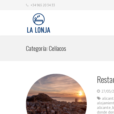
+34 965 20 34 33
Categoría:
Celíacos
Resta
27/03/
alican
alojamien
alicante
,
donde dor