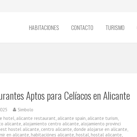
HABITACIONES
CONTACTO
TURISMO
urantes Aptos para Celíacos en Alicante
2025
Simbolo
te hotel
,
alicante restaurant
,
alicante spain
,
alicante turism
,
to alicante
,
alojamiento centro alicante
,
alojamiento provinci
best hostel alicante
,
centro alicante
,
donde alojarse en alicante
,
mir en alicante
,
habitaciónes alicante
,
hostal
,
hostal alicante
,