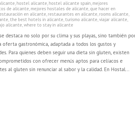
alicante
,
hostel alicante
,
hostel alicante spain
,
mejores
tos de alicante
,
mejores hostales de alicante
,
que hacer en
estauración en alicante
,
restaurantes en alicante
,
rooms alicante
,
cante
,
the best hotels in alicante
,
turismo alicante
,
viajar alicante
,
ajo alicante
,
where to stay in alicante
se destaca no solo por su clima y sus playas, sino también po
a oferta gastronómica, adaptada a todos los gustos y
es. Para quienes deben seguir una dieta sin gluten, existen
comprometidos con ofrecer menús aptos para celíacos e
tes al gluten sin renunciar al sabor y la calidad. En Hostal…