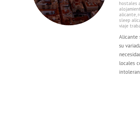
hostales 
alojamien
alicante
,
r
sleep ali
viaje trab
Alicante 
su variad
necesidad
locales 
intoleran