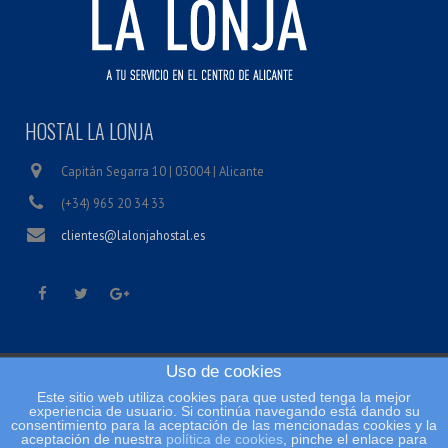
HOSTAL LA LONJA
Capitán Segarra 10 | 03004 | Alicante
(+34) 965 20 34 33
clientes@lalonjahostal.es
Uso de cookies
Inicio
Este sitio web utiliza cookies para que usted tenga la mejor
Condiciones legales
experiencia de usuario. Si continúa navegando está dando su
consentimiento para la aceptación de las mencionadas cookies y la
Política de cookies
aceptación de nuestra
política de cookies
, pinche el enlace para