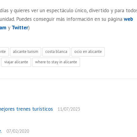
 días y quieres ver un espectáculo único, divertido y para todo
tunidad. Puedes conseguir más información en su página
web
ram
y
Twitter
)
ante
alicante turism
costa blanca
ocio en alicante
viajar alicante
where to stay in alicante
ejores trenes turísticos
11/07/2023
.
07/02/2020