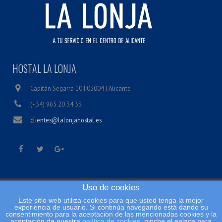
HOSTAL LA LONJA
Capitán Segarra 10 | 03004 | Alicante
(+34) 965 20 34 33
clientes@lalonjahostal.es
Uso de cookies
Inicio
Este sitio web utiliza cookies para que usted tenga la mejor
Condiciones legales
experiencia de usuario. Si continúa navegando está dando su
consentimiento para la aceptación de las mencionadas cookies y la
Política de cookies
aceptación de nuestra
política de cookies
, pinche el enlace para