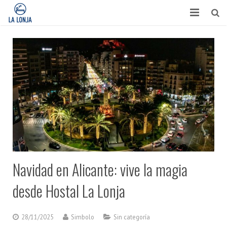
HABITACIONES
CONTACTO
TURISMO
OPINIONES
BLOG
APARTAMENTOS
Navidad en Alicante: vive la magia
desde Hostal La Lonja
28/11/2025
Simbolo
Sin categoría