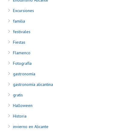
Enoturismo Alicante
Excursiones
familia
festivales
Fiestas
Flamenco
Fotografía
gastronomía
gastronomía alicantina
gratis
Halloween
Historia
invierno en Alicante