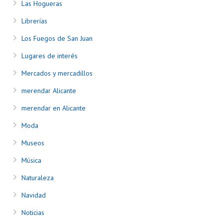
Las Hogueras
Librerías
Los Fuegos de San Juan
Lugares de interés
Mercados y mercadillos
merendar Alicante
merendar en Alicante
Moda
Museos
Música
Naturaleza
Navidad
Noticias