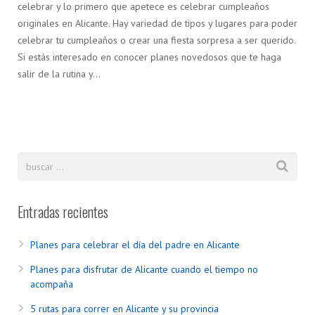
celebrar y lo primero que apetece es celebrar cumpleaños
originales en Alicante. Hay variedad de tipos y lugares para poder
celebrar tu cumpleaños o crear una fiesta sorpresa a ser querido.
Si estás interesado en conocer planes novedosos que te haga
salir de la rutina y…
Entradas recientes
Planes para celebrar el día del padre en Alicante
Planes para disfrutar de Alicante cuando el tiempo no
acompaña
5 rutas para correr en Alicante y su provincia