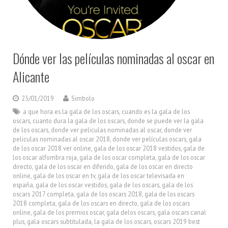
Dónde ver las películas nominadas al oscar en
Alicante
23/01/2019
Simbolo
a que hora es la gala de los oscars
,
cuando es la gala de los
oscars
,
cuanto dura la gala de los oscars
,
donde se puede ver la gala
de los oscars
,
donde ver peliculas nominadas al oscar
,
donde ver
peliculas nominadas al oscar 2018
,
donde ver películas oscars
,
gala
de los oscar 2018 ver online
,
gala de los oscar 2018 vestidos
,
gala de
los oscar alfombra roja
,
gala de los oscar completa
,
gala de los oscar
directo
,
gala de los oscar en diferido
,
gala de los oscar en directo
online
,
gala de los oscar en tv
,
gala de los oscar televisada en
españa
,
gala de los oscar vestidos
,
gala de los oscars
,
gala de los
oscars 2017 completa
,
gala de los oscars 2018
,
gala de los oscars
2018 completa
,
gala de los oscars en directo
,
gala de los oscars
online
,
gala de los premios oscar
,
gala delos oscars
,
gala oscars canal
plus
,
gala oscars subtitulada
,
la gala de los oscars
,
oscars 2019 best