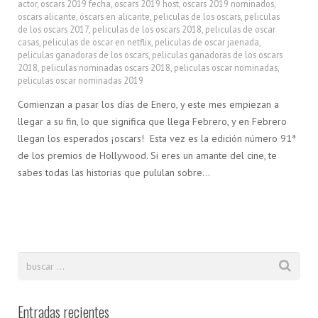
actor
,
oscars 2019 fecha
,
oscars 2019 host
,
oscars 2019 nominados
,
oscars alicante
,
óscars en alicante
,
peliculas de los oscars
,
peliculas
de los oscars 2017
,
peliculas de los oscars 2018
,
peliculas de oscar
casas
,
peliculas de oscar en netflix
,
peliculas de oscar jaenada
,
peliculas ganadoras de los oscars
,
peliculas ganadoras de los oscars
2018
,
peliculas nominadas oscars 2018
,
peliculas oscar nominadas
,
peliculas oscar nominadas 2019
Comienzan a pasar los días de Enero, y este mes empiezan a
llegar a su fin, lo que significa que llega Febrero, y en Febrero
llegan los esperados ¡oscars! Esta vez es la edición número 91ª
de los premios de Hollywood. Si eres un amante del cine, te
sabes todas las historias que pululan sobre…
Entradas recientes