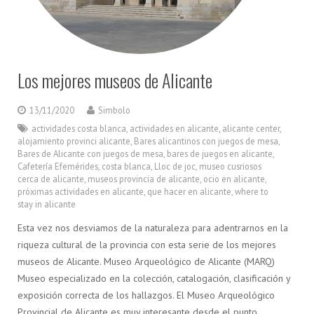
Los mejores museos de Alicante
13/11/2020
Simbolo
actividades costa blanca
,
actividades en alicante
,
alicante center
,
alojamiento provinci alicante
,
Bares alicantinos con juegos de mesa
,
Bares de Alicante con juegos de mesa
,
bares de juegos en alicante
,
Cafetería Efemérides
,
costa blanca
,
Lloc de joc
,
museo cusriosos
cerca de alicante
,
museos provincia de alicante
,
ocio en alicante
,
próximas actividades en alicante
,
que hacer en alicante
,
where to
stay in alicante
Esta vez nos desviamos de la naturaleza para adentrarnos en la
riqueza cultural de la provincia con esta serie de los mejores
museos de Alicante. Museo Arqueológico de Alicante (MARQ)
Museo especializado en la colección, catalogación, clasificación y
exposición correcta de los hallazgos. El Museo Arqueológico
Provincial de Alicante es muy interesante desde el punto…