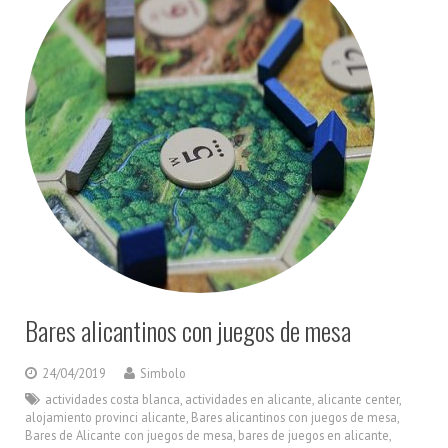
Bares alicantinos con juegos de mesa
24/04/2019
Simbolo
actividades costa blanca
,
actividades en alicante
,
alicante center
,
alojamiento provinci alicante
,
Bares alicantinos con juegos de mesa
,
Bares de Alicante con juegos de mesa
,
bares de juegos en alicante
,