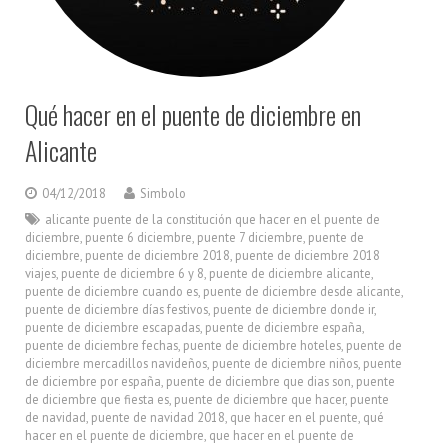
Qué hacer en el puente de diciembre en
Alicante
04/12/2018
Simbolo
alicante puente de la constitución que hacer en el puente de
diciembre
,
puente 6 diciembre
,
puente 7 diciembre
,
puente de
diciembre
,
puente de diciembre 2018
,
puente de diciembre 2018
viajes
,
puente de diciembre 6 y 8
,
puente de diciembre alicante
,
puente de diciembre cuando es
,
puente de diciembre desde alicante
,
puente de diciembre días festivos
,
puente de diciembre donde ir
,
puente de diciembre escapadas
,
puente de diciembre españa
,
puente de diciembre fechas
,
puente de diciembre hoteles
,
puente de
diciembre mercadillos navideños
,
puente de diciembre niños
,
puente
de diciembre por españa
,
puente de diciembre que dias son
,
puente
de diciembre que fiesta es
,
puente de diciembre que hacer
,
puente
de navidad
,
puente de navidad 2018
,
que hacer en el puente
,
qué
hacer en el puente de diciembre
,
que hacer en el puente de