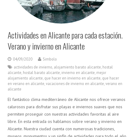
Actividades en Alicante para cada estación.
Verano y invierno en Alicante
04/09/2020
Simbolo
actividades de invierno
,
alojamiento barato alicante
,
hostal
alicante
,
hostal barato alicante
,
invierno en alicante
,
mejor
alojamiento alicante
,
que hacer en invierno en alicante
,
que hacer
en verano en alicante
,
vacaciones de invierno en alicante
,
verano en
alicante
El fantástico clima mediterráneo de Alicante nos ofrece veranos
calurosos para disfrutar sus playas e inviernos suaves que nos
permiten proseguir con nuestras actividades favoritas al aire
libre. En esta entrada os hablamos sobre verano y invierno en
Alicante. Nuestra ciudad cuenta con numerosas tradiciones,
museos, monumentos y un sinfín de actividades para todo el año,