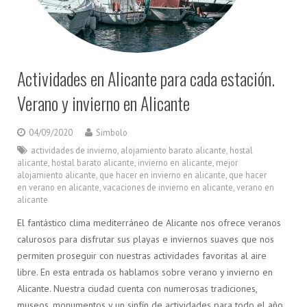
Actividades en Alicante para cada estación.
Verano y invierno en Alicante
04/09/2020
Simbolo
actividades de invierno
,
alojamiento barato alicante
,
hostal
alicante
,
hostal barato alicante
,
invierno en alicante
,
mejor
alojamiento alicante
,
que hacer en invierno en alicante
,
que hacer
en verano en alicante
,
vacaciones de invierno en alicante
,
verano en
alicante
El fantástico clima mediterráneo de Alicante nos ofrece veranos
calurosos para disfrutar sus playas e inviernos suaves que nos
permiten proseguir con nuestras actividades favoritas al aire
libre. En esta entrada os hablamos sobre verano y invierno en
Alicante. Nuestra ciudad cuenta con numerosas tradiciones,
museos, monumentos y un sinfín de actividades para todo el año,