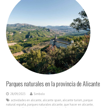
Parques naturales en la provincia de Alicante
28/09/2023
Simbolo
actividades en alicante
,
alicante spain
,
alicante turism
,
parque
natural españa
,
parques naturales alicante
,
que hacer en alicante
,