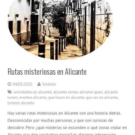
Rutas misteriosas en Alicante
04/03/2020
Simbolo
actividades en alicante
,
alicante center
,
alicante spain
,
alicante
turism
,
eventos alicante
,
que hacer en alicante
,
que ver en alicante
,
turismo alicante
Hay varias rutas misteriosas en Alicante con una historia detrás.
Desconocidas por muchas personas, y que son curiosas de
descubrir. Pero ¿qué misterios se esconden o qué zonas visitar en
Alicante que den verdadero terror? te dejamos información