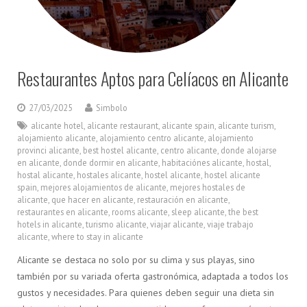
Restaurantes Aptos para Celíacos en Alicante
27/03/2025
Simbolo
alicante hotel
,
alicante restaurant
,
alicante spain
,
alicante turism
,
alojamiento alicante
,
alojamiento centro alicante
,
alojamiento
provinci alicante
,
best hostel alicante
,
centro alicante
,
donde alojarse
en alicante
,
donde dormir en alicante
,
habitaciónes alicante
,
hostal
,
hostal alicante
,
hostales alicante
,
hostel alicante
,
hostel alicante
spain
,
mejores alojamientos de alicante
,
mejores hostales de
alicante
,
que hacer en alicante
,
restauración en alicante
,
restaurantes en alicante
,
rooms alicante
,
sleep alicante
,
the best
hotels in alicante
,
turismo alicante
,
viajar alicante
,
viaje trabajo
alicante
,
where to stay in alicante
Alicante se destaca no solo por su clima y sus playas, sino
también por su variada oferta gastronómica, adaptada a todos los
gustos y necesidades. Para quienes deben seguir una dieta sin