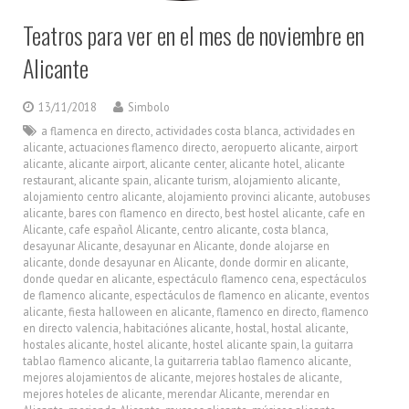
Teatros para ver en el mes de noviembre en
Alicante
13/11/2018
Simbolo
a flamenca en directo
,
actividades costa blanca
,
actividades en
alicante
,
actuaciones flamenco directo
,
aeropuerto alicante
,
airport
alicante
,
alicante airport
,
alicante center
,
alicante hotel
,
alicante
restaurant
,
alicante spain
,
alicante turism
,
alojamiento alicante
,
alojamiento centro alicante
,
alojamiento provinci alicante
,
autobuses
alicante
,
bares con flamenco en directo
,
best hostel alicante
,
cafe en
Alicante
,
cafe español Alicante
,
centro alicante
,
costa blanca
,
desayunar Alicante
,
desayunar en Alicante
,
donde alojarse en
alicante
,
donde desayunar en Alicante
,
donde dormir en alicante
,
donde quedar en alicante
,
espectáculo flamenco cena
,
espectáculos
de flamenco alicante
,
espectáculos de flamenco en alicante
,
eventos
alicante
,
fiesta halloween en alicante
,
flamenco en directo
,
flamenco
en directo valencia
,
habitaciónes alicante
,
hostal
,
hostal alicante
,
hostales alicante
,
hostel alicante
,
hostel alicante spain
,
la guitarra
tablao flamenco alicante
,
la guitarreria tablao flamenco alicante
,
mejores alojamientos de alicante
,
mejores hostales de alicante
,
mejores hoteles de alicante
,
merendar Alicante
,
merendar en