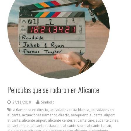
Películas que se rodaron en Alicante
27/11/2018
Simbolo
a flamenca en directo
,
actividades costa blanca
,
actividades en
alicante
,
actuaciones flamenco directo
,
aeropuerto alicante
,
airport
alicante
,
alicante airport
,
alicante center
,
alicante cine
,
alicante cines
,
alicante hotel
,
alicante restaurant
,
alicante spain
,
alicante turism
,
alojamiento alicante
,
alojamiento centro alicante
,
alojamiento