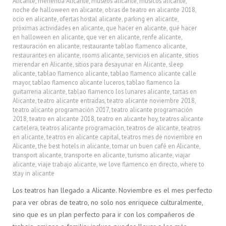
Alicante
,
merienda Alicante
,
museos alicante
,
músicos alicante
,
noche de halloween en alicante
,
obras de teatro en alicante 2018
,
ocio en alicante
,
ofertas hostal alicante
,
parking en alicante
,
próximas actividades en alicante
,
que hacer en alicante
,
qué hacer
en halloween en alicante
,
que ver en alicante
,
renfe alicante
,
restauración en alicante
,
restaurante tablao flamenco alicante
,
restaurantes en alicante
,
rooms alicante
,
servicios en alicante
,
sitios
merendar en Alicante
,
sitios para desayunar en Alicante
,
sleep
alicante
,
tablao flamenco alicante
,
tablao flamenco alicante calle
mayor
,
tablao flamenco alicante luceros
,
tablao flamenco la
guitarreria alicante
,
tablao flamenco los lunares alicante
,
tartas en
Alicante
,
teatro alicante entradas
,
teatro alicante noviembre 2018
,
teatro alicante programación 2017
,
teatro alicante programación
2018
,
teatro en alicante 2018
,
teatro en alicante hoy
,
teatros alicante
cartelera
,
teatros alicante programación
,
teatros de alicante
,
teatros
en alicante
,
teatros en alicante capital
,
teatros mes de noviembre en
Alicante
,
the best hotels in alicante
,
tomar un buen café en Alicante
,
transport alicante
,
transporte en alicante
,
turismo alicante
,
viajar
alicante
,
viaje trabajo alicante
,
we love flamenco en directo
,
where to
stay in alicante
Los teatros han llegado a Alicante. Noviembre es el mes perfecto
para ver obras de teatro, no solo nos enriquece culturalmente,
sino que es un plan perfecto para ir con los compañeros de