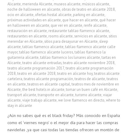
Alicante
,
merienda Alicante
,
museos alicante
,
músicos alicante
,
noche de halloween en alicante
,
obras de teatro en alicante 2018
,
ocio en alicante
,
ofertas hostal alicante
,
parking en alicante
,
próximas actividades en alicante
,
que hacer en alicante
,
qué hacer
en halloween en alicante
,
que ver en alicante
,
renfe alicante
,
restauración en alicante
,
restaurante tablao flamenco alicante
,
restaurantes en alicante
,
rooms alicante
,
servicios en alicante
,
sitios
merendar en Alicante
,
sitios para desayunar en Alicante
,
sleep
alicante
,
tablao flamenco alicante
,
tablao flamenco alicante calle
mayor
,
tablao flamenco alicante luceros
,
tablao flamenco la
guitarreria alicante
,
tablao flamenco los lunares alicante
,
tartas en
Alicante
,
teatro alicante entradas
,
teatro alicante noviembre 2018
,
teatro alicante programación 2017
,
teatro alicante programación
2018
,
teatro en alicante 2018
,
teatro en alicante hoy
,
teatros alicante
cartelera
,
teatros alicante programación
,
teatros de alicante
,
teatros
en alicante
,
teatros en alicante capital
,
teatros mes de noviembre en
Alicante
,
the best hotels in alicante
,
tomar un buen café en Alicante
,
transport alicante
,
transporte en alicante
,
turismo alicante
,
viajar
alicante
,
viaje trabajo alicante
,
we love flamenco en directo
,
where to
stay in alicante
¿Aún no sabes qué es el black friday? Más conocido en España
como el ‘viernes negro’ o el mejor día para hacer las compras
navideñas ,ya que casi todas las tiendas ofrecen un montón de