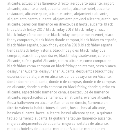
alicante
,
actuaciones flamenco directo
,
aeropuerto alicante
,
airport
alicante
,
alicante airport
,
alicante center
,
alicante hotel
,
alicante
restaurant
,
alicante spain
,
alicante turism
,
alojamiento alicante
,
alojamiento centro alicante
,
alojamiento provinci alicante
,
autobuses
alicante
,
bares con flamenco en directo
,
best hostel alicante
,
black
friday
,
black friday 2017
,
black friday 2018
,
black friday amazon
,
black friday cómo comprar
,
black friday comprar por internet
,
black
friday comprar tv
,
black friday dónde comprar
,
black friday en españa
,
black friday españa
,
black friday españa 2018
,
black friday españa
tiendas
,
black friday historia
,
black friday q es
,
black friday que
comprar
,
black friday que dia es
,
black friday stradivarius
,
cafe en
Alicante
,
cafe español Alicante
,
centro alicante
,
como comprar en
black friday
,
como comprar en black friday por internet
,
costa blanca
,
desayunar Alicante
,
desayunar en Alicante
,
descuentos black friday
españa
,
donde alojarse en alicante
,
donde desayunar en Alicante
,
donde dormir en alicante
,
donde ir de compras
,
donde ir de compras
en alicante
,
donde puedo comprar en black friday
,
donde quedar en
alicante
,
espectáculo flamenco cena
,
espectáculos de flamenco
alicante
,
espectáculos de flamenco en alicante
,
eventos alicante
,
fiesta halloween en alicante
,
flamenco en directo
,
flamenco en
directo valencia
,
habitaciónes alicante
,
hostal
,
hostal alicante
,
hostales alicante
,
hostel alicante
,
hostel alicante spain
,
la guitarra
tablao flamenco alicante
,
la guitarreria tablao flamenco alicante
,
mejores alojamientos de alicante
,
mejores hostales de alicante
,
mejores hoteles de alicante
,
merendar Alicante
,
merendar en