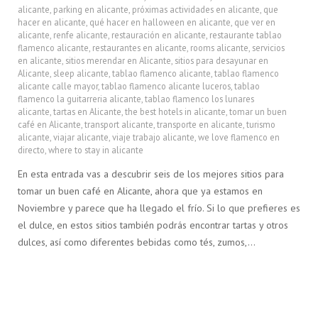
alicante
,
parking en alicante
,
próximas actividades en alicante
,
que
hacer en alicante
,
qué hacer en halloween en alicante
,
que ver en
alicante
,
renfe alicante
,
restauración en alicante
,
restaurante tablao
flamenco alicante
,
restaurantes en alicante
,
rooms alicante
,
servicios
en alicante
,
sitios merendar en Alicante
,
sitios para desayunar en
Alicante
,
sleep alicante
,
tablao flamenco alicante
,
tablao flamenco
alicante calle mayor
,
tablao flamenco alicante luceros
,
tablao
flamenco la guitarreria alicante
,
tablao flamenco los lunares
alicante
,
tartas en Alicante
,
the best hotels in alicante
,
tomar un buen
café en Alicante
,
transport alicante
,
transporte en alicante
,
turismo
alicante
,
viajar alicante
,
viaje trabajo alicante
,
we love flamenco en
directo
,
where to stay in alicante
En esta entrada vas a descubrir seis de los mejores sitios para
tomar un buen café en Alicante, ahora que ya estamos en
Noviembre y parece que ha llegado el frío. Si lo que prefieres es
el dulce, en estos sitios también podrás encontrar tartas y otros
dulces, así como diferentes bebidas como tés, zumos,…