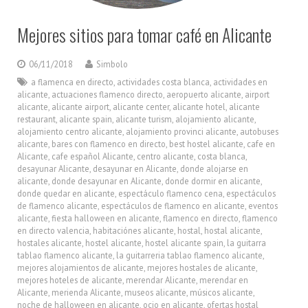
Mejores sitios para tomar café en Alicante
06/11/2018
Simbolo
a flamenca en directo
,
actividades costa blanca
,
actividades en
alicante
,
actuaciones flamenco directo
,
aeropuerto alicante
,
airport
alicante
,
alicante airport
,
alicante center
,
alicante hotel
,
alicante
restaurant
,
alicante spain
,
alicante turism
,
alojamiento alicante
,
alojamiento centro alicante
,
alojamiento provinci alicante
,
autobuses
alicante
,
bares con flamenco en directo
,
best hostel alicante
,
cafe en
Alicante
,
cafe español Alicante
,
centro alicante
,
costa blanca
,
desayunar Alicante
,
desayunar en Alicante
,
donde alojarse en
alicante
,
donde desayunar en Alicante
,
donde dormir en alicante
,
donde quedar en alicante
,
espectáculo flamenco cena
,
espectáculos
de flamenco alicante
,
espectáculos de flamenco en alicante
,
eventos
alicante
,
fiesta halloween en alicante
,
flamenco en directo
,
flamenco
en directo valencia
,
habitaciónes alicante
,
hostal
,
hostal alicante
,
hostales alicante
,
hostel alicante
,
hostel alicante spain
,
la guitarra
tablao flamenco alicante
,
la guitarreria tablao flamenco alicante
,
mejores alojamientos de alicante
,
mejores hostales de alicante
,
mejores hoteles de alicante
,
merendar Alicante
,
merendar en
Alicante
,
merienda Alicante
,
museos alicante
,
músicos alicante
,
noche de halloween en alicante
,
ocio en alicante
,
ofertas hostal