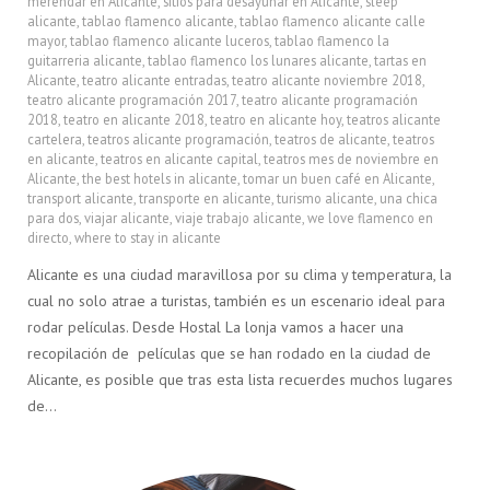
merendar en Alicante
,
sitios para desayunar en Alicante
,
sleep
alicante
,
tablao flamenco alicante
,
tablao flamenco alicante calle
mayor
,
tablao flamenco alicante luceros
,
tablao flamenco la
guitarreria alicante
,
tablao flamenco los lunares alicante
,
tartas en
Alicante
,
teatro alicante entradas
,
teatro alicante noviembre 2018
,
teatro alicante programación 2017
,
teatro alicante programación
2018
,
teatro en alicante 2018
,
teatro en alicante hoy
,
teatros alicante
cartelera
,
teatros alicante programación
,
teatros de alicante
,
teatros
en alicante
,
teatros en alicante capital
,
teatros mes de noviembre en
Alicante
,
the best hotels in alicante
,
tomar un buen café en Alicante
,
transport alicante
,
transporte en alicante
,
turismo alicante
,
una chica
para dos
,
viajar alicante
,
viaje trabajo alicante
,
we love flamenco en
directo
,
where to stay in alicante
Alicante es una ciudad maravillosa por su clima y temperatura, la
cual no solo atrae a turistas, también es un escenario ideal para
rodar películas. Desde Hostal La lonja vamos a hacer una
recopilación de películas que se han rodado en la ciudad de
Alicante, es posible que tras esta lista recuerdes muchos lugares
de…