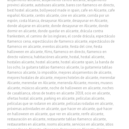
provinci alicante
,
autobuses alicante
,
bares con flamenco en directo
,
best hostel alicante
,
bollywood made in spain
,
cafe en Alicante
,
cafe
español Alicante
,
centro alicante
,
cine en alicante
,
corrida por un
espión
,
costa blanca
,
desayunar Alicante
,
desayunar en Alicante
,
donde alojarse en alicante
,
donde desayunar en Alicante
,
donde
dormir en alicante
,
donde quedar en alicante
,
drácula contra
frankestein
,
el camino de los ingleses
,
el conde drácula
,
espectáculo
flamenco cena
,
espectáculos de flamenco alicante
,
espectáculos de
flamenco en alicante
,
eventos alicante
,
fiesta del cine
,
fiesta
halloween en alicante
,
films
,
flamenco en directo
,
flamenco en
directo valencia
,
habitaciónes alicante
,
hostal
,
hostal alicante
,
hostales alicante
,
hostel alicante
,
hostel alicante spain
,
la banda de
los ocho
,
la guitarra tablao flamenco alicante
,
la guitarreria tablao
flamenco alicante
,
lo imposible
,
mejores alojamientos de alicante
,
mejores hostales de alicante
,
mejores hoteles de alicante
,
merendar
Alicante
,
merendar en Alicante
,
merienda Alicante
,
movies
,
museos
alicante
,
músicos alicante
,
noche de halloween en alicante
,
noches
de casablanca
,
obras de teatro en alicante 2018
,
ocio en alicante
,
ofertas hostal alicante
,
parking en alicante
,
películas alicante
,
películas que se rodaron en alicante
,
películas rodadas en alicante
,
próximas actividades en alicante
,
que hacer en alicante
,
qué hacer
en halloween en alicante
,
que ver en alicante
,
renfe alicante
,
restauración en alicante
,
restaurante tablao flamenco alicante
,
restaurantes en alicante
,
rooms alicante
,
servicios en alicante
,
sitios