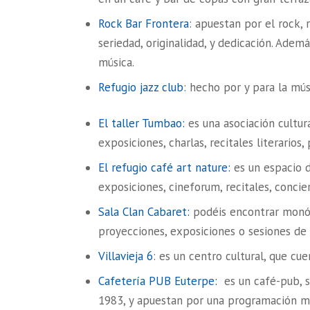
Rock Bar Frontera
: apuestan por el rock,
seriedad, originalidad, y dedicación. Ad
música.
Refugio jazz club
: hecho por y para la mús
El taller Tumbao:
es una asociación cultura
exposiciones, charlas, recitales literarios,
El refugio café art nature:
es un espacio d
exposiciones, cineforum, recitales, conci
Sala Clan Cabaret:
podéis encontrar monól
proyecciones, exposiciones o sesiones de D
Villavieja 6
: es un centro cultural, que cu
Cafetería PUB Euterpe:
es un café-pub, si
1983, y apuestan por una programación mu