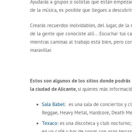
Ayudarás a grupos o solistas que están empez
de la música, es posible que llegues a descubrir
Crearás recuerdos inolvidables, del lugar, de la
de la gente que conociste allí… Escuchar tus ca
mientras caminas al trabajo está bien, pero con
maravillar.
Estos son algunos de los sitios donde podrás 
la ciudad de Alicante,
si quieres más informaci
Sala Babel:
es una sala de conciertos y cl
Reggae, Heavy Metal, Hardcore, Death Met
Texaco:
es una discoteca y club nocturno;
en un café y bar de copas con gran terraz