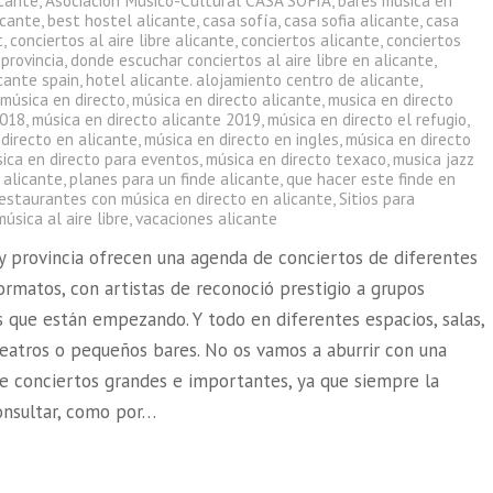
icante
,
Asociación Músico-Cultural CASA SOFÍA
,
bares música en
icante
,
best hostel alicante
,
casa sofía
,
casa sofia alicante
,
casa
t
,
conciertos al aire libre alicante
,
conciertos alicante
,
conciertos
 provincia
,
donde escuchar conciertos al aire libre en alicante
,
cante spain
,
hotel alicante. alojamiento centro de alicante
,
,
música en directo
,
música en directo alicante
,
musica en directo
2018
,
música en directo alicante 2019
,
música en directo el refugio
,
directo en alicante
,
música en directo en ingles
,
música en directo
ica en directo para eventos
,
música en directo texaco
,
musica jazz
 alicante
,
planes para un finde alicante
,
que hacer este finde en
restaurantes con música en directo en alicante
,
Sitios para
úsica al aire libre
,
vacaciones alicante
 y provincia ofrecen una agenda de conciertos de diferentes
formatos, con artistas de reconoció prestigio a grupos
 que están empezando. Y todo en diferentes espacios, salas,
teatros o pequeños bares. No os vamos a aburrir con una
e conciertos grandes e importantes, ya que siempre la
onsultar, como por…