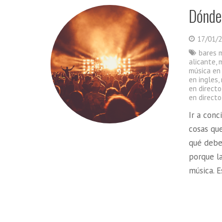
Dónde
17/01/
bares m
alicante
,
música en 
en ingles
,
en direct
en directo
Ir a conc
cosas qu
qué debes
porque la
música. 