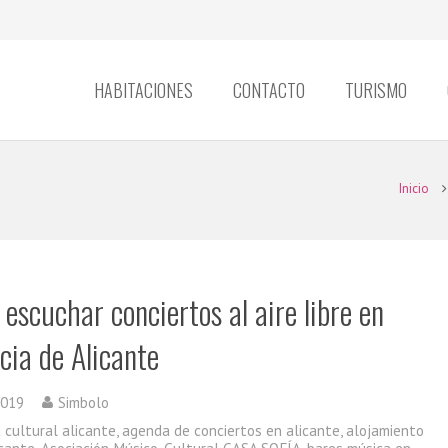
HABITACIONES
CONTACTO
TURISMO
Inicio
escuchar conciertos al aire libre en
cia de Alicante
2019
Simbolo
 cultural alicante
,
agenda de conciertos en alicante
,
alojamiento