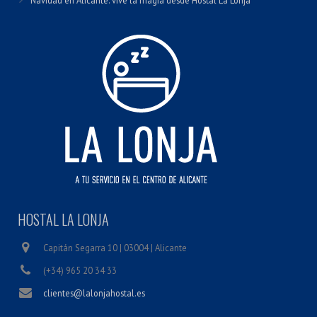
Navidad en Alicante: vive la magia desde Hostal La Lonja
HOSTAL LA LONJA
Capitán Segarra 10 | 03004 | Alicante
(+34) 965 20 34 33
clientes@lalonjahostal.es