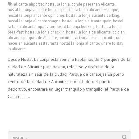
alicante airport to hostal la lonja
,
donde pasear en Alicante
,
hostal la lonja alicante booking
,
hostal la lonja alicante espagne
,
hostal la lonja alicante opiniones
,
hostal la lonja alicante parking
,
hostal la lonja alicante spagna
,
hostal la lonja alicante spain
,
hostal
la lonja alicante tripadvisor
,
hostal la lonja booking
,
hostal la lonja
breakfast
,
hostal la lonja check in
,
hostal la lonja de alicante
,
ocio en
alicante
,
parques de Alicante
,
próximas actividades en alicante
,
que
hacer en alicante
,
restaurante hostal la lonja alicante
,
where to stay
in alicante
Desde Hostal La Lonja esta semana hablamos de 3 parques de la
ciudad de Alicante para pasear, relajarse y disfrutar de la
naturaleza sin salir de la ciudad. Parque de canalejas En pleno
centro de la ciudad de Alicante, justo al lado del puerto
deportivo, encontrará un lugar tranquilo y tranquilo: el Parque de
Canalejas….