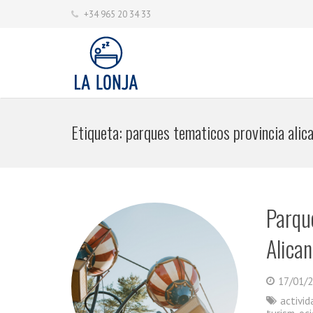
+34 965 20 34 33
Etiqueta:
parques tematicos provincia alic
Parque
Alican
17/01/
activi