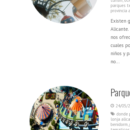
turism
,
oci
parques t
provincia 
Existen g
Alicante
nos ofrec
cuales p
niños y p
no…
Parque
24/05/
donde 
lonja ali
benidorm
,
tematicos 