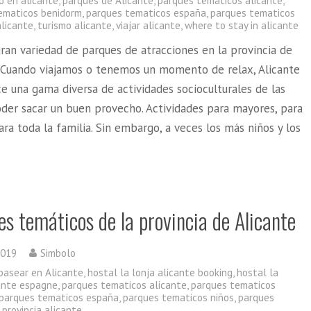
o en alicante
,
parques de Alicante
,
parques tematicos alicante
,
ematicos benidorm
,
parques tematicos españa
,
parques tematicos
alicante
,
turismo alicante
,
viajar alicante
,
where to stay in alicante
ran variedad de parques de atracciones en la provincia de
. Cuando viajamos o tenemos un momento de relax, Alicante
e una gama diversa de actividades socioculturales de las
oder sacar un buen provecho. Actividades para mayores, para
ara toda la familia. Sin embargo, a veces los más niños y los
s temáticos de la provincia de Alicante
2019
Simbolo
pasear en Alicante
,
hostal la lonja alicante booking
,
hostal la
cante espagne
,
parques tematicos alicante
,
parques tematicos
parques tematicos españa
,
parques tematicos niños
,
parques
provincia alicante