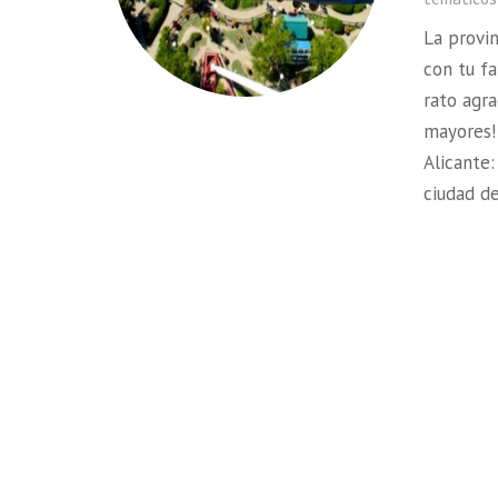
La provi
con tu f
rato agr
mayores!
Alicante
ciudad d