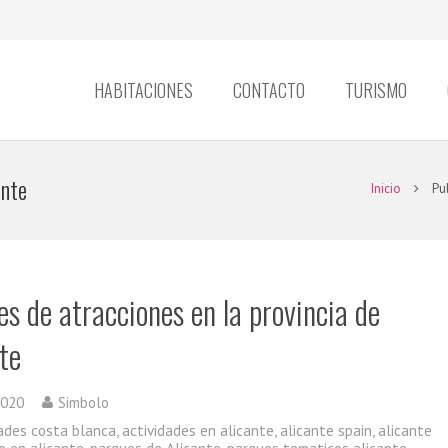
HABITACIONES
CONTACTO
TURISMO
ante
Inicio
Pu
s de atracciones en la provincia de
te
2020
Simbolo
dades costa blanca
,
actividades en alicante
,
alicante spain
,
alicante