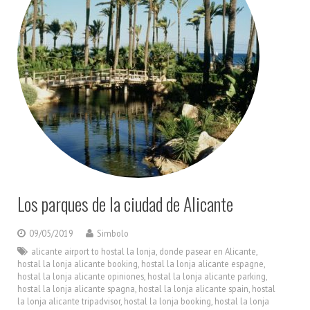
Los parques de la ciudad de Alicante
09/05/2019
Simbolo
alicante airport to hostal la lonja
,
donde pasear en Alicante
,
hostal la lonja alicante booking
,
hostal la lonja alicante espagne
,
hostal la lonja alicante opiniones
,
hostal la lonja alicante parking
,
hostal la lonja alicante spagna
,
hostal la lonja alicante spain
,
hostal
la lonja alicante tripadvisor
,
hostal la lonja booking
,
hostal la lonja