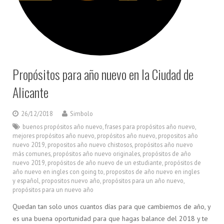
Propósitos para año nuevo en la Ciudad de
Alicante
26/12/2018
Simbolo
buenos propósitos año nuevo
,
frases para propósitos año nuevo
,
mejores propósitos año nuevo
,
propósitos año nuevo
,
propositos año
nuevo 2019
,
propositos año nuevo chistosos
,
propósitos año nuevo
más comunes
,
propósitos año nuevo originales
,
propósitos de año
nuevo 2019
,
propósitos de año nuevo de un estudiante
,
propósitos de
año nuevo en ingles con going to
,
propositos de año nuevo en ingles
y español
,
propositos nuevo año
,
propósitos para un año nuevo
,
propósitos para un nuevo año
Quedan tan solo unos cuantos días para que cambiemos de año, y
es una buena oportunidad para que hagas balance del 2018 y te