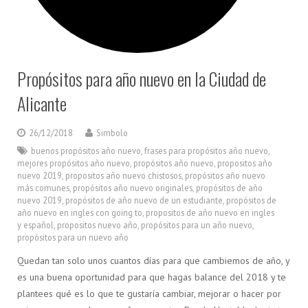
Propósitos para año nuevo en la Ciudad de
Alicante
26/12/2018
Simbolo
buenos propósitos año nuevo
,
frases para propósitos año nuevo
,
mejores propósitos año nuevo
,
propósitos año nuevo
,
propositos año
nuevo 2019
,
propositos año nuevo chistosos
,
propósitos año nuevo
más comunes
,
propósitos año nuevo originales
,
propósitos de año
nuevo 2019
,
propósitos de año nuevo de un estudiante
,
propósitos de
año nuevo en ingles con going to
,
propositos de año nuevo en ingles
y español
,
propositos nuevo año
,
propósitos para un año nuevo
,
propósitos para un nuevo año
Quedan tan solo unos cuantos días para que cambiemos de año, y
es una buena oportunidad para que hagas balance del 2018 y te
plantees qué es lo que te gustaría cambiar, mejorar o hacer por