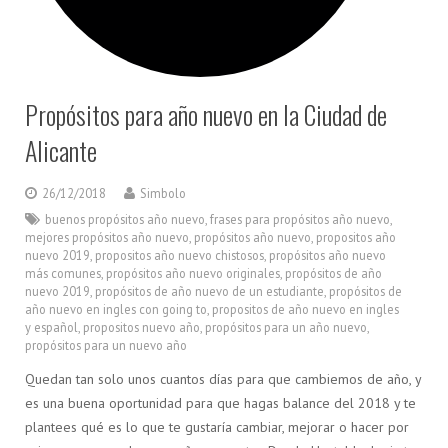
Propósitos para año nuevo en la Ciudad de
Alicante
26/12/2018
Simbolo
buenos propósitos año nuevo
,
frases para propósitos año nuevo
,
mejores propósitos año nuevo
,
propósitos año nuevo
,
propositos año
nuevo 2019
,
propositos año nuevo chistosos
,
propósitos año nuevo
más comunes
,
propósitos año nuevo originales
,
propósitos de año
nuevo 2019
,
propósitos de año nuevo de un estudiante
,
propósitos de
año nuevo en ingles con going to
,
propositos de año nuevo en ingles
y español
,
propositos nuevo año
,
propósitos para un año nuevo
,
propósitos para un nuevo año
Quedan tan solo unos cuantos días para que cambiemos de año, y
es una buena oportunidad para que hagas balance del 2018 y te
plantees qué es lo que te gustaría cambiar, mejorar o hacer por