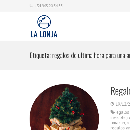
+34 965 20 34 33
Etiqueta:
regalos de ultima hora para una 
Regal
19/12/
egalos
invisible
,
r
amazon
,
r
regalos am