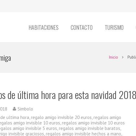
HABITACIONES
CONTACTO
TURISMO
amiga
Inicio
Publ
os de última hora para esta navidad 201
2018
Simbolo
 de ultima hora
,
regalo amigo invisible 20 euros
,
regalos amigo
egalos amigo invisible 10 euros
,
regalos amigo invisible 10 euros
egalos amigo invisible 5 euros
,
regalos amigo invisible baratos
,
igo invisible graciosos
,
regalos amigo invisible hechos a mano
,