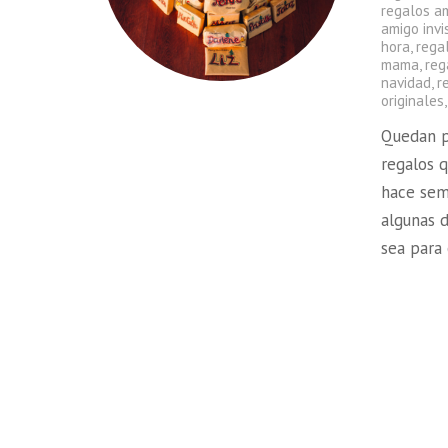
regalos am
amigo invi
hora
,
rega
mama
,
reg
navidad
,
r
originales
Quedan po
regalos 
hace sem
algunas d
sea para 