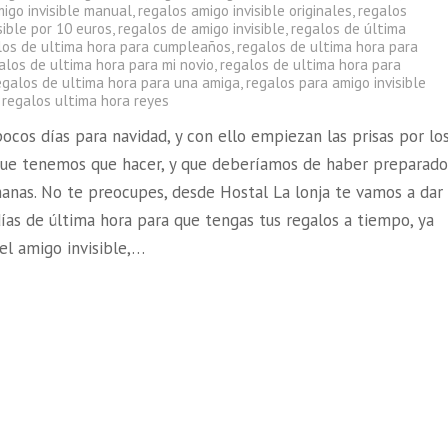
igo invisible manual
,
regalos amigo invisible originales
,
regalos
sible por 10 euros
,
regalos de amigo invisible
,
regalos de última
los de ultima hora para cumpleaños
,
regalos de ultima hora para
alos de ultima hora para mi novio
,
regalos de ultima hora para
egalos de ultima hora para una amiga
,
regalos para amigo invisible
,
regalos ultima hora reyes
cos días para navidad, y con ello empiezan las prisas por lo
que tenemos que hacer, y que deberíamos de haber preparad
anas. No te preocupes, desde Hostal La lonja te vamos a dar
ías de última hora para que tengas tus regalos a tiempo, ya
el amigo invisible,…