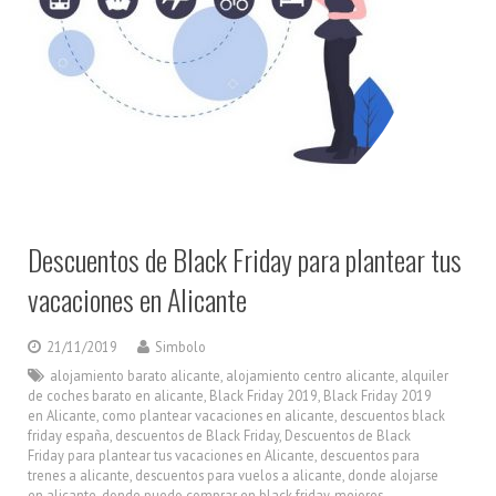
Descuentos de Black Friday para plantear tus
vacaciones en Alicante
21/11/2019
Simbolo
alojamiento barato alicante
,
alojamiento centro alicante
,
alquiler
de coches barato en alicante
,
Black Friday 2019
,
Black Friday 2019
en Alicante
,
como plantear vacaciones en alicante
,
descuentos black
friday españa
,
descuentos de Black Friday
,
Descuentos de Black
Friday para plantear tus vacaciones en Alicante
,
descuentos para
trenes a alicante
,
descuentos para vuelos a alicante
,
donde alojarse
en alicante
,
donde puedo comprar en black friday
,
mejores