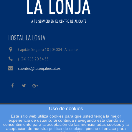
HOSTAL LA LONJA
Capitán Segarra 10 | 03004 | Alicante
(+34) 965 20 34 33
clientes@lalonjahostal.es
Uso de cookies
Inicio
Este sitio web utiliza cookies para que usted tenga la mejor
Condiciones legales
experiencia de usuario. Si continúa navegando está dando su
consentimiento para la aceptación de las mencionadas cookies y la
Política de cookies
aceptación de nuestra
política de cookies
, pinche el enlace para