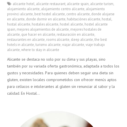
alicante hotel
,
alicante restaurant
,
alicante spain
,
alicante turism
,
alojamiento alicante
,
alojamiento centro alicante
,
alojamiento
provinci alicante
,
best hostel alicante
,
centro alicante
,
donde alojarse
en alicante
,
donde dormir en alicante
,
habitaciónes alicante
,
hostal
,
hostal alicante
,
hostales alicante
,
hostel alicante
,
hostel alicante
spain
,
mejores alojamientos de alicante
,
mejores hostales de
alicante
,
que hacer en alicante
,
restauración en alicante
,
restaurantes en alicante
,
rooms alicante
,
sleep alicante
,
the best
hotels in alicante
,
turismo alicante
,
viajar alicante
,
viaje trabajo
alicante
,
where to stay in alicante
Alicante se destaca no solo por su clima y sus playas, sino
también por su variada oferta gastronómica, adaptada a todos los
gustos y necesidades. Para quienes deben seguir una dieta sin
gluten, existen locales comprometidos con ofrecer menús aptos
para celíacos e intolerantes al gluten sin renunciar al sabor y la
calidad. En Hostal…