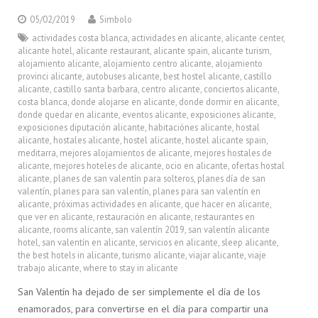
05/02/2019
Simbolo
actividades costa blanca
,
actividades en alicante
,
alicante center
,
alicante hotel
,
alicante restaurant
,
alicante spain
,
alicante turism
,
alojamiento alicante
,
alojamiento centro alicante
,
alojamiento
provinci alicante
,
autobuses alicante
,
best hostel alicante
,
castillo
alicante
,
castillo santa barbara
,
centro alicante
,
conciertos alicante
,
costa blanca
,
donde alojarse en alicante
,
donde dormir en alicante
,
donde quedar en alicante
,
eventos alicante
,
exposiciones alicante
,
exposiciones diputación alicante
,
habitaciónes alicante
,
hostal
alicante
,
hostales alicante
,
hostel alicante
,
hostel alicante spain
,
meditarra
,
mejores alojamientos de alicante
,
mejores hostales de
alicante
,
mejores hoteles de alicante
,
ocio en alicante
,
ofertas hostal
alicante
,
planes de san valentín para solteros
,
planes día de san
valentín
,
planes para san valentín
,
planes para san valentín en
alicante
,
próximas actividades en alicante
,
que hacer en alicante
,
que ver en alicante
,
restauración en alicante
,
restaurantes en
alicante
,
rooms alicante
,
san valentín 2019
,
san valentín alicante
hotel
,
san valentín en alicante
,
servicios en alicante
,
sleep alicante
,
the best hotels in alicante
,
turismo alicante
,
viajar alicante
,
viaje
trabajo alicante
,
where to stay in alicante
San Valentín ha dejado de ser simplemente el día de los
enamorados, para convertirse en el día para compartir una