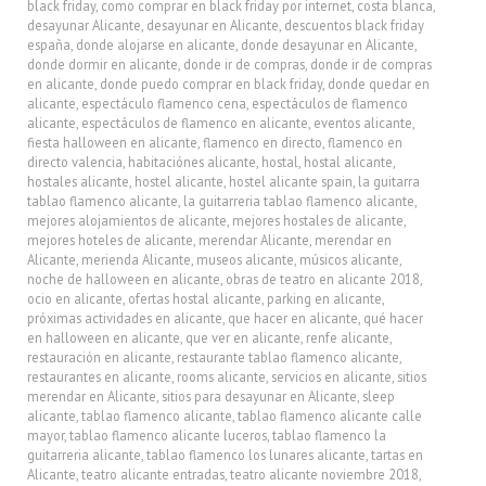
black friday
,
como comprar en black friday por internet
,
costa blanca
,
desayunar Alicante
,
desayunar en Alicante
,
descuentos black friday
españa
,
donde alojarse en alicante
,
donde desayunar en Alicante
,
donde dormir en alicante
,
donde ir de compras
,
donde ir de compras
en alicante
,
donde puedo comprar en black friday
,
donde quedar en
alicante
,
espectáculo flamenco cena
,
espectáculos de flamenco
alicante
,
espectáculos de flamenco en alicante
,
eventos alicante
,
fiesta halloween en alicante
,
flamenco en directo
,
flamenco en
directo valencia
,
habitaciónes alicante
,
hostal
,
hostal alicante
,
hostales alicante
,
hostel alicante
,
hostel alicante spain
,
la guitarra
tablao flamenco alicante
,
la guitarreria tablao flamenco alicante
,
mejores alojamientos de alicante
,
mejores hostales de alicante
,
mejores hoteles de alicante
,
merendar Alicante
,
merendar en
Alicante
,
merienda Alicante
,
museos alicante
,
músicos alicante
,
noche de halloween en alicante
,
obras de teatro en alicante 2018
,
ocio en alicante
,
ofertas hostal alicante
,
parking en alicante
,
próximas actividades en alicante
,
que hacer en alicante
,
qué hacer
en halloween en alicante
,
que ver en alicante
,
renfe alicante
,
restauración en alicante
,
restaurante tablao flamenco alicante
,
restaurantes en alicante
,
rooms alicante
,
servicios en alicante
,
sitios
merendar en Alicante
,
sitios para desayunar en Alicante
,
sleep
alicante
,
tablao flamenco alicante
,
tablao flamenco alicante calle
mayor
,
tablao flamenco alicante luceros
,
tablao flamenco la
guitarreria alicante
,
tablao flamenco los lunares alicante
,
tartas en
Alicante
,
teatro alicante entradas
,
teatro alicante noviembre 2018
,