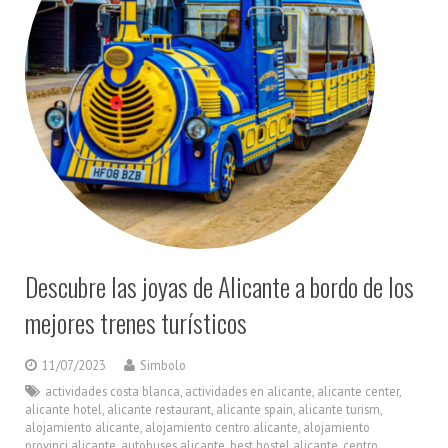
Descubre las joyas de Alicante a bordo de los
mejores trenes turísticos
11/07/2023
Simbolo
actividades costa blanca
,
actividades en alicante
,
alicante center
,
alicante hotel
,
alicante restaurant
,
alicante spain
,
alicante turism
,
alojamiento alicante
,
alojamiento centro alicante
,
alojamiento
provinci alicante
,
autobuses alicante
,
best hostel alicante
,
centro