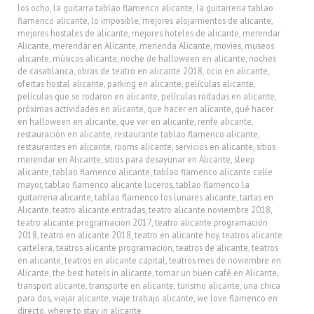
los ocho
,
la guitarra tablao flamenco alicante
,
la guitarreria tablao
flamenco alicante
,
lo imposible
,
mejores alojamientos de alicante
,
mejores hostales de alicante
,
mejores hoteles de alicante
,
merendar
Alicante
,
merendar en Alicante
,
merienda Alicante
,
movies
,
museos
alicante
,
músicos alicante
,
noche de halloween en alicante
,
noches
de casablanca
,
obras de teatro en alicante 2018
,
ocio en alicante
,
ofertas hostal alicante
,
parking en alicante
,
películas alicante
,
películas que se rodaron en alicante
,
películas rodadas en alicante
,
próximas actividades en alicante
,
que hacer en alicante
,
qué hacer
en halloween en alicante
,
que ver en alicante
,
renfe alicante
,
restauración en alicante
,
restaurante tablao flamenco alicante
,
restaurantes en alicante
,
rooms alicante
,
servicios en alicante
,
sitios
merendar en Alicante
,
sitios para desayunar en Alicante
,
sleep
alicante
,
tablao flamenco alicante
,
tablao flamenco alicante calle
mayor
,
tablao flamenco alicante luceros
,
tablao flamenco la
guitarreria alicante
,
tablao flamenco los lunares alicante
,
tartas en
Alicante
,
teatro alicante entradas
,
teatro alicante noviembre 2018
,
teatro alicante programación 2017
,
teatro alicante programación
2018
,
teatro en alicante 2018
,
teatro en alicante hoy
,
teatros alicante
cartelera
,
teatros alicante programación
,
teatros de alicante
,
teatros
en alicante
,
teatros en alicante capital
,
teatros mes de noviembre en
Alicante
,
the best hotels in alicante
,
tomar un buen café en Alicante
,
transport alicante
,
transporte en alicante
,
turismo alicante
,
una chica
para dos
,
viajar alicante
,
viaje trabajo alicante
,
we love flamenco en
directo
,
where to stay in alicante