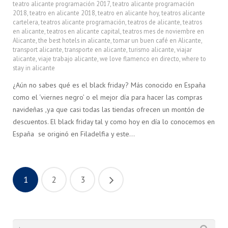
teatro alicante programación 2017
,
teatro alicante programación
2018
,
teatro en alicante 2018
,
teatro en alicante hoy
,
teatros alicante
cartelera
,
teatros alicante programación
,
teatros de alicante
,
teatros
en alicante
,
teatros en alicante capital
,
teatros mes de noviembre en
Alicante
,
the best hotels in alicante
,
tomar un buen café en Alicante
,
transport alicante
,
transporte en alicante
,
turismo alicante
,
viajar
alicante
,
viaje trabajo alicante
,
we love flamenco en directo
,
where to
stay in alicante
¿Aún no sabes qué es el black friday? Más conocido en España
como el ‘viernes negro’ o el mejor día para hacer las compras
navideñas ,ya que casi todas las tiendas ofrecen un montón de
descuentos. El black friday tal y como hoy en día lo conocemos en
España se originó en Filadelfia y este…
1
2
3