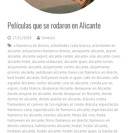
Películas que se rodaron en Alicante
27/11/2018
Simbolo
a flamenca en directo
,
actividades costa blanca
,
actividades en
alicante
,
actuaciones flamenco directo
,
aeropuerto alicante
,
airport
alicante
,
alicante airport
,
alicante center
,
alicante cine
,
alicante cines
,
alicante hotel
,
alicante restaurant
,
alicante spain
,
alicante turism
,
alojamiento alicante
,
alojamiento centro alicante
,
alojamiento
provinci alicante
,
autobuses alicante
,
bares con flamenco en directo
,
best hostel alicante
,
bollywood made in spain
,
cafe en Alicante
,
cafe
español Alicante
,
centro alicante
,
cine en alicante
,
corrida por un
espión
,
costa blanca
,
desayunar Alicante
,
desayunar en Alicante
,
donde alojarse en alicante
,
donde desayunar en Alicante
,
donde
dormir en alicante
,
donde quedar en alicante
,
drácula contra
frankestein
,
el camino de los ingleses
,
el conde drácula
,
espectáculo
flamenco cena
,
espectáculos de flamenco alicante
,
espectáculos de
flamenco en alicante
,
eventos alicante
,
fiesta del cine
,
fiesta
halloween en alicante
,
films
,
flamenco en directo
,
flamenco en
directo valencia
,
habitaciónes alicante
,
hostal
,
hostal alicante
,
hostales alicante
,
hostel alicante
,
hostel alicante spain
,
la banda de