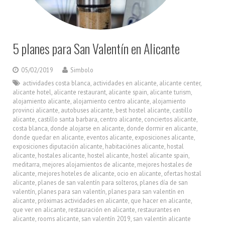
5 planes para San Valentín en Alicante
05/02/2019
Simbolo
actividades costa blanca
,
actividades en alicante
,
alicante center
,
alicante hotel
,
alicante restaurant
,
alicante spain
,
alicante turism
,
alojamiento alicante
,
alojamiento centro alicante
,
alojamiento
provinci alicante
,
autobuses alicante
,
best hostel alicante
,
castillo
alicante
,
castillo santa barbara
,
centro alicante
,
conciertos alicante
,
costa blanca
,
donde alojarse en alicante
,
donde dormir en alicante
,
donde quedar en alicante
,
eventos alicante
,
exposiciones alicante
,
exposiciones diputación alicante
,
habitaciónes alicante
,
hostal
alicante
,
hostales alicante
,
hostel alicante
,
hostel alicante spain
,
meditarra
,
mejores alojamientos de alicante
,
mejores hostales de
alicante
,
mejores hoteles de alicante
,
ocio en alicante
,
ofertas hostal
alicante
,
planes de san valentín para solteros
,
planes día de san
valentín
,
planes para san valentín
,
planes para san valentín en
alicante
,
próximas actividades en alicante
,
que hacer en alicante
,
que ver en alicante
,
restauración en alicante
,
restaurantes en
alicante
,
rooms alicante
,
san valentín 2019
,
san valentín alicante