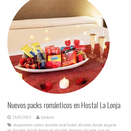
Nuevos packs románticos en Hostal La Lonja
25/07/2019
Simbolo
alojamiento centro alicante
,
best hostel alicante
,
donde alojarse
en alicante
,
donde dormir en alicante
,
hostales alicante
,
ocio en