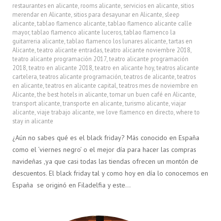
restaurantes en alicante
,
rooms alicante
,
servicios en alicante
,
sitios
merendar en Alicante
,
sitios para desayunar en Alicante
,
sleep
alicante
,
tablao flamenco alicante
,
tablao flamenco alicante calle
mayor
,
tablao flamenco alicante luceros
,
tablao flamenco la
guitarreria alicante
,
tablao flamenco los lunares alicante
,
tartas en
Alicante
,
teatro alicante entradas
,
teatro alicante noviembre 2018
,
teatro alicante programación 2017
,
teatro alicante programación
2018
,
teatro en alicante 2018
,
teatro en alicante hoy
,
teatros alicante
cartelera
,
teatros alicante programación
,
teatros de alicante
,
teatros
en alicante
,
teatros en alicante capital
,
teatros mes de noviembre en
Alicante
,
the best hotels in alicante
,
tomar un buen café en Alicante
,
transport alicante
,
transporte en alicante
,
turismo alicante
,
viajar
alicante
,
viaje trabajo alicante
,
we love flamenco en directo
,
where to
stay in alicante
¿Aún no sabes qué es el black friday? Más conocido en España
como el ‘viernes negro’ o el mejor día para hacer las compras
navideñas ,ya que casi todas las tiendas ofrecen un montón de
descuentos. El black friday tal y como hoy en día lo conocemos en
España se originó en Filadelfia y este…