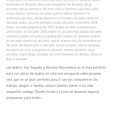
merendar en Alicante
,
sitios para desayunar en Alicante
,
sleep
alicante
,
tablao flamenco alicante
,
tablao flamenco alicante calle
mayor
,
tablao flamenco alicante luceros
,
tablao flamenco la
guitarreria alicante
,
tablao flamenco los lunares alicante
,
tartas en
Alicante
,
teatro alicante entradas
,
teatro alicante noviembre 2018
,
teatro alicante programación 2017
,
teatro alicante programación
2018
,
teatro en alicante 2018
,
teatro en alicante hoy
,
teatros alicante
cartelera
,
teatros alicante programación
,
teatros de alicante
,
teatros
en alicante
,
teatros en alicante capital
,
teatros mes de noviembre en
Alicante
,
the best hotels in alicante
,
tomar un buen café en Alicante
,
transport alicante
,
transporte en alicante
,
turismo alicante
,
viajar
alicante
,
viaje trabajo alicante
,
we love flamenco en directo
,
where to
stay in alicante
Los teatros han llegado a Alicante. Noviembre es el mes perfecto
para ver obras de teatro, no solo nos enriquece culturalmente,
sino que es un plan perfecto para ir con los compañeros de
trabajo, amigos o familia; incluso puedes llevar a los más
pequeños contigo. Desde Hostal La Lonja te dejamos algunas
propuestas para todos…