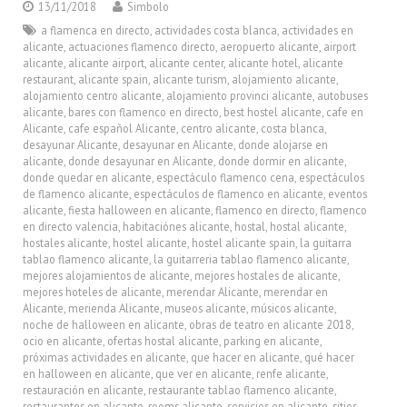
13/11/2018
Simbolo
a flamenca en directo
,
actividades costa blanca
,
actividades en
alicante
,
actuaciones flamenco directo
,
aeropuerto alicante
,
airport
alicante
,
alicante airport
,
alicante center
,
alicante hotel
,
alicante
restaurant
,
alicante spain
,
alicante turism
,
alojamiento alicante
,
alojamiento centro alicante
,
alojamiento provinci alicante
,
autobuses
alicante
,
bares con flamenco en directo
,
best hostel alicante
,
cafe en
Alicante
,
cafe español Alicante
,
centro alicante
,
costa blanca
,
desayunar Alicante
,
desayunar en Alicante
,
donde alojarse en
alicante
,
donde desayunar en Alicante
,
donde dormir en alicante
,
donde quedar en alicante
,
espectáculo flamenco cena
,
espectáculos
de flamenco alicante
,
espectáculos de flamenco en alicante
,
eventos
alicante
,
fiesta halloween en alicante
,
flamenco en directo
,
flamenco
en directo valencia
,
habitaciónes alicante
,
hostal
,
hostal alicante
,
hostales alicante
,
hostel alicante
,
hostel alicante spain
,
la guitarra
tablao flamenco alicante
,
la guitarreria tablao flamenco alicante
,
mejores alojamientos de alicante
,
mejores hostales de alicante
,
mejores hoteles de alicante
,
merendar Alicante
,
merendar en
Alicante
,
merienda Alicante
,
museos alicante
,
músicos alicante
,
noche de halloween en alicante
,
obras de teatro en alicante 2018
,
ocio en alicante
,
ofertas hostal alicante
,
parking en alicante
,
próximas actividades en alicante
,
que hacer en alicante
,
qué hacer
en halloween en alicante
,
que ver en alicante
,
renfe alicante
,
restauración en alicante
,
restaurante tablao flamenco alicante
,
restaurantes en alicante
,
rooms alicante
,
servicios en alicante
,
sitios