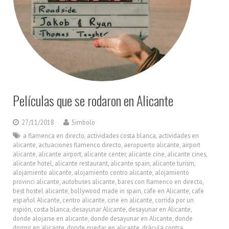
Películas que se rodaron en Alicante
27/11/2018
Simbolo
a flamenca en directo
,
actividades costa blanca
,
actividades en
alicante
,
actuaciones flamenco directo
,
aeropuerto alicante
,
airport
alicante
,
alicante airport
,
alicante center
,
alicante cine
,
alicante cines
,
alicante hotel
,
alicante restaurant
,
alicante spain
,
alicante turism
,
alojamiento alicante
,
alojamiento centro alicante
,
alojamiento
provinci alicante
,
autobuses alicante
,
bares con flamenco en directo
,
best hostel alicante
,
bollywood made in spain
,
cafe en Alicante
,
cafe
español Alicante
,
centro alicante
,
cine en alicante
,
corrida por un
espión
,
costa blanca
,
desayunar Alicante
,
desayunar en Alicante
,
donde alojarse en alicante
,
donde desayunar en Alicante
,
donde
dormir en alicante
,
donde quedar en alicante
,
drácula contra