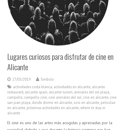
Lugares curiosos para disfrutar de cine en
Alicante
27/03/2019
Simbolo
actividades costa blanca
,
actividades en alicante
,
alicante
restaurant
,
alicante spain
,
alicante turism
,
arenales del sol playa
,
campello
,
campello cine
,
cine arenales del sol
,
cine en alicante
,
cine
san juan playa
,
donde dormir en alicante
,
ocio en alicante
,
peliculas
en alicante
,
próximas actividades en alicante
,
where to stay in
alicante
El cine es uno de las artes más acogidas y apreciadas por la
sociedad, debido a que durante la historia siempre nos han