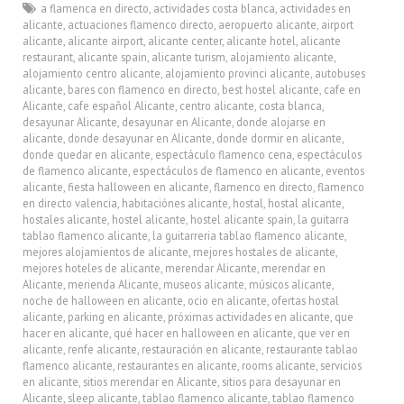
a flamenca en directo
,
actividades costa blanca
,
actividades en
alicante
,
actuaciones flamenco directo
,
aeropuerto alicante
,
airport
alicante
,
alicante airport
,
alicante center
,
alicante hotel
,
alicante
restaurant
,
alicante spain
,
alicante turism
,
alojamiento alicante
,
alojamiento centro alicante
,
alojamiento provinci alicante
,
autobuses
alicante
,
bares con flamenco en directo
,
best hostel alicante
,
cafe en
Alicante
,
cafe español Alicante
,
centro alicante
,
costa blanca
,
desayunar Alicante
,
desayunar en Alicante
,
donde alojarse en
alicante
,
donde desayunar en Alicante
,
donde dormir en alicante
,
donde quedar en alicante
,
espectáculo flamenco cena
,
espectáculos
de flamenco alicante
,
espectáculos de flamenco en alicante
,
eventos
alicante
,
fiesta halloween en alicante
,
flamenco en directo
,
flamenco
en directo valencia
,
habitaciónes alicante
,
hostal
,
hostal alicante
,
hostales alicante
,
hostel alicante
,
hostel alicante spain
,
la guitarra
tablao flamenco alicante
,
la guitarreria tablao flamenco alicante
,
mejores alojamientos de alicante
,
mejores hostales de alicante
,
mejores hoteles de alicante
,
merendar Alicante
,
merendar en
Alicante
,
merienda Alicante
,
museos alicante
,
músicos alicante
,
noche de halloween en alicante
,
ocio en alicante
,
ofertas hostal
alicante
,
parking en alicante
,
próximas actividades en alicante
,
que
hacer en alicante
,
qué hacer en halloween en alicante
,
que ver en
alicante
,
renfe alicante
,
restauración en alicante
,
restaurante tablao
flamenco alicante
,
restaurantes en alicante
,
rooms alicante
,
servicios
en alicante
,
sitios merendar en Alicante
,
sitios para desayunar en
Alicante
,
sleep alicante
,
tablao flamenco alicante
,
tablao flamenco