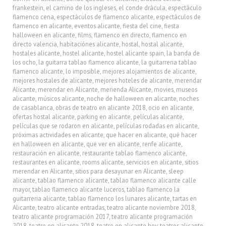
frankestein
,
el camino de los ingleses
,
el conde drácula
,
espectáculo
flamenco cena
,
espectáculos de flamenco alicante
,
espectáculos de
flamenco en alicante
,
eventos alicante
,
fiesta del cine
,
fiesta
halloween en alicante
,
films
,
flamenco en directo
,
flamenco en
directo valencia
,
habitaciónes alicante
,
hostal
,
hostal alicante
,
hostales alicante
,
hostel alicante
,
hostel alicante spain
,
la banda de
los ocho
,
la guitarra tablao flamenco alicante
,
la guitarreria tablao
flamenco alicante
,
lo imposible
,
mejores alojamientos de alicante
,
mejores hostales de alicante
,
mejores hoteles de alicante
,
merendar
Alicante
,
merendar en Alicante
,
merienda Alicante
,
movies
,
museos
alicante
,
músicos alicante
,
noche de halloween en alicante
,
noches
de casablanca
,
obras de teatro en alicante 2018
,
ocio en alicante
,
ofertas hostal alicante
,
parking en alicante
,
películas alicante
,
películas que se rodaron en alicante
,
películas rodadas en alicante
,
próximas actividades en alicante
,
que hacer en alicante
,
qué hacer
en halloween en alicante
,
que ver en alicante
,
renfe alicante
,
restauración en alicante
,
restaurante tablao flamenco alicante
,
restaurantes en alicante
,
rooms alicante
,
servicios en alicante
,
sitios
merendar en Alicante
,
sitios para desayunar en Alicante
,
sleep
alicante
,
tablao flamenco alicante
,
tablao flamenco alicante calle
mayor
,
tablao flamenco alicante luceros
,
tablao flamenco la
guitarreria alicante
,
tablao flamenco los lunares alicante
,
tartas en
Alicante
,
teatro alicante entradas
,
teatro alicante noviembre 2018
,
teatro alicante programación 2017
,
teatro alicante programación
2018
,
teatro en alicante 2018
,
teatro en alicante hoy
,
teatros alicante