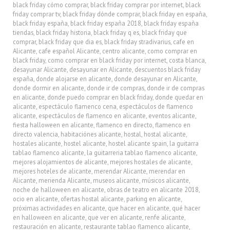
black friday cómo comprar
,
black friday comprar por internet
,
black
friday comprar tv
,
black friday dónde comprar
,
black friday en españa
,
black friday españa
,
black friday españa 2018
,
black friday españa
tiendas
,
black friday historia
,
black friday q es
,
black friday que
comprar
,
black friday que dia es
,
black friday stradivarius
,
cafe en
Alicante
,
cafe español Alicante
,
centro alicante
,
como comprar en
black friday
,
como comprar en black friday por internet
,
costa blanca
,
desayunar Alicante
,
desayunar en Alicante
,
descuentos black friday
españa
,
donde alojarse en alicante
,
donde desayunar en Alicante
,
donde dormir en alicante
,
donde ir de compras
,
donde ir de compras
en alicante
,
donde puedo comprar en black friday
,
donde quedar en
alicante
,
espectáculo flamenco cena
,
espectáculos de flamenco
alicante
,
espectáculos de flamenco en alicante
,
eventos alicante
,
fiesta halloween en alicante
,
flamenco en directo
,
flamenco en
directo valencia
,
habitaciónes alicante
,
hostal
,
hostal alicante
,
hostales alicante
,
hostel alicante
,
hostel alicante spain
,
la guitarra
tablao flamenco alicante
,
la guitarreria tablao flamenco alicante
,
mejores alojamientos de alicante
,
mejores hostales de alicante
,
mejores hoteles de alicante
,
merendar Alicante
,
merendar en
Alicante
,
merienda Alicante
,
museos alicante
,
músicos alicante
,
noche de halloween en alicante
,
obras de teatro en alicante 2018
,
ocio en alicante
,
ofertas hostal alicante
,
parking en alicante
,
próximas actividades en alicante
,
que hacer en alicante
,
qué hacer
en halloween en alicante
,
que ver en alicante
,
renfe alicante
,
restauración en alicante
,
restaurante tablao flamenco alicante
,