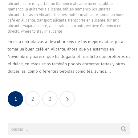
alicante calle mayor
,
tablao flamenco alicante luceros
,
tablao
flamenco la guitarreria alicante
,
tablao flamenco los lunares
alicante
,
tartas en Alicante
,
the best hotels in alicante
,
tomar un buen
café en Alicante
,
transport alicante
,
transporte en alicante
,
turismo
alicante
,
viajar alicante
,
viaje trabajo alicante
,
we love flamenco en
directo
,
where to stay in alicante
En esta entrada vas a descubrir seis de los mejores sitios para
tomar un buen café en Alicante, ahora que ya estamos en
Noviembre y parece que ha llegado el frío. Si lo que prefieres es
el dulce, en estos sitios también podrás encontrar tartas y otros
dulces, así como diferentes bebidas como tés, zumos,…
1
2
3