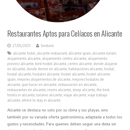
Restaurantes Aptos para Celíacos en Alicante
27/03/2025
Simbolo
alicante hotel
,
alicante restaurant
,
alicante spain
,
alicante turism
,
alojamiento alicante
,
alojamiento centro alicante
,
alojamiento
provinci alicante
,
best hostel alicante
,
centro alicante
,
donde alojarse
en alicante
,
donde dormir en alicante
,
habitaciónes alicante
,
hostal
,
hostal alicante
,
hostales alicante
,
hostel alicante
,
hostel alicante
spain
,
mejores alojamientos de alicante
,
mejores hostales de
alicante
,
que hacer en alicante
,
restauración en alicante
,
restaurantes en alicante
,
rooms alicante
,
sleep alicante
,
the best
hotels in alicante
,
turismo alicante
,
viajar alicante
,
viaje trabajo
alicante
,
where to stay in alicante
Alicante se destaca no solo por su clima y sus playas, sino
también por su variada oferta gastronómica, adaptada a todos los
gustos y necesidades. Para quienes deben seguir una dieta sin