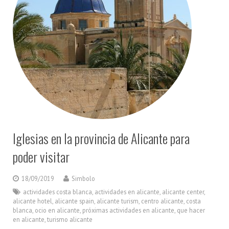
Iglesias en la provincia de Alicante para
poder visitar
18/09/2019
Simbolo
actividades costa blanca
,
actividades en alicante
,
alicante center
,
alicante hotel
,
alicante spain
,
alicante turism
,
centro alicante
,
costa
blanca
,
ocio en alicante
,
próximas actividades en alicante
,
que hacer
en alicante
,
turismo alicante