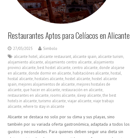
Restaurantes Aptos para Celíacos en Alicante
27/03/2025
Simbolo
alicante hotel
,
alicante restaurant
,
alicante spain
,
alicante turism
,
alojamiento alicante
,
alojamiento centro alicante
,
alojamiento
provinci alicante
,
best hostel alicante
,
centro alicante
,
donde alojarse
en alicante
,
donde dormir en alicante
,
habitaciónes alicante
,
hostal
,
hostal alicante
,
hostales alicante
,
hostel alicante
,
hostel alicante
spain
,
mejores alojamientos de alicante
,
mejores hostales de
alicante
,
que hacer en alicante
,
restauración en alicante
,
restaurantes en alicante
,
rooms alicante
,
sleep alicante
,
the best
hotels in alicante
,
turismo alicante
,
viajar alicante
,
viaje trabajo
alicante
,
where to stay in alicante
Alicante se destaca no solo por su clima y sus playas, sino
también por su variada oferta gastronómica, adaptada a todos los
gustos y necesidades. Para quienes deben seguir una dieta sin