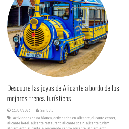
Descubre las joyas de Alicante a bordo de los
mejores trenes turísticos
11/07/2023
Simbolo
actividades costa blanca
,
actividades en alicante
,
alicante center
,
alicante hotel
,
alicante restaurant
,
alicante spain
,
alicante turism
,
alojamiento alicante
,
alojamiento centro alicante
,
alojamiento