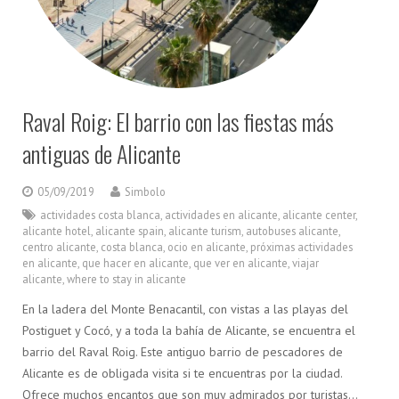
Raval Roig: El barrio con las fiestas más
antiguas de Alicante
05/09/2019
Simbolo
actividades costa blanca
,
actividades en alicante
,
alicante center
,
alicante hotel
,
alicante spain
,
alicante turism
,
autobuses alicante
,
centro alicante
,
costa blanca
,
ocio en alicante
,
próximas actividades
en alicante
,
que hacer en alicante
,
que ver en alicante
,
viajar
alicante
,
where to stay in alicante
En la ladera del Monte Benacantil, con vistas a las playas del
Postiguet y Cocó, y a toda la bahía de Alicante, se encuentra el
barrio del Raval Roig. Este antiguo barrio de pescadores de
Alicante es de obligada visita si te encuentras por la ciudad.
Ofrece muchos encantos que son muy admirados por turistas…