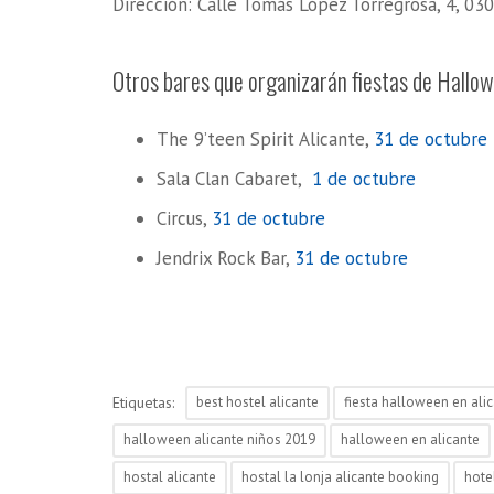
Dirección: Calle Tomás López Torregrosa, 4, 03
Otros bares que organizarán fiestas de Hallo
The 9’teen Spirit Alicante,
31 de octubre
Sala Clan Cabaret,
1 de octubre
Circus,
31 de octubre
Jendrix Rock Bar,
31 de octubre
Etiquetas:
best hostel alicante
fiesta halloween en ali
halloween alicante niños 2019
halloween en alicante
hostal alicante
hostal la lonja alicante booking
hote