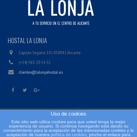
HOSTAL LA LONJA
Capitán Segarra 10 | 03004 | Alicante
(+34) 965 20 34 33
clientes@lalonjahostal.es
Uso de cookies
Inicio
Este sitio web utiliza cookies para que usted tenga la mejor
Condiciones legales
experiencia de usuario. Si continúa navegando está dando su
consentimiento para la aceptación de las mencionadas cookies y la
Política de cookies
aceptación de nuestra
política de cookies
, pinche el enlace para