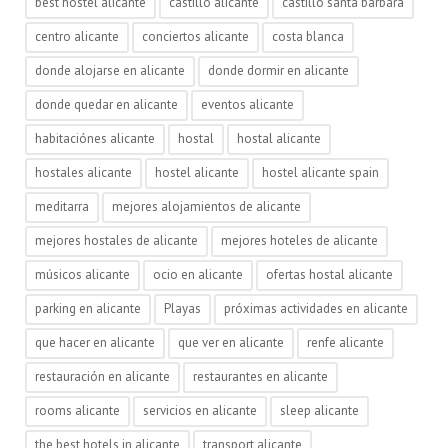
best hostel alicante
castillo alicante
castillo santa barbara
centro alicante
conciertos alicante
costa blanca
donde alojarse en alicante
donde dormir en alicante
donde quedar en alicante
eventos alicante
habitaciónes alicante
hostal
hostal alicante
hostales alicante
hostel alicante
hostel alicante spain
meditarra
mejores alojamientos de alicante
mejores hostales de alicante
mejores hoteles de alicante
músicos alicante
ocio en alicante
ofertas hostal alicante
parking en alicante
Playas
próximas actividades en alicante
que hacer en alicante
que ver en alicante
renfe alicante
restauración en alicante
restaurantes en alicante
rooms alicante
servicios en alicante
sleep alicante
the best hotels in alicante
transport alicante