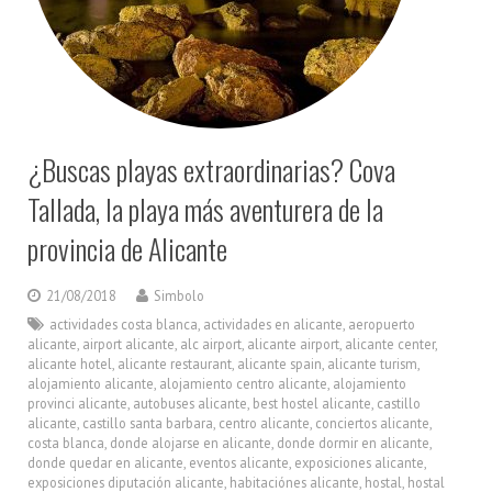
¿Buscas playas extraordinarias? Cova
Tallada, la playa más aventurera de la
provincia de Alicante
21/08/2018
Simbolo
actividades costa blanca
,
actividades en alicante
,
aeropuerto
alicante
,
airport alicante
,
alc airport
,
alicante airport
,
alicante center
,
alicante hotel
,
alicante restaurant
,
alicante spain
,
alicante turism
,
alojamiento alicante
,
alojamiento centro alicante
,
alojamiento
provinci alicante
,
autobuses alicante
,
best hostel alicante
,
castillo
alicante
,
castillo santa barbara
,
centro alicante
,
conciertos alicante
,
costa blanca
,
donde alojarse en alicante
,
donde dormir en alicante
,
donde quedar en alicante
,
eventos alicante
,
exposiciones alicante
,
exposiciones diputación alicante
,
habitaciónes alicante
,
hostal
,
hostal