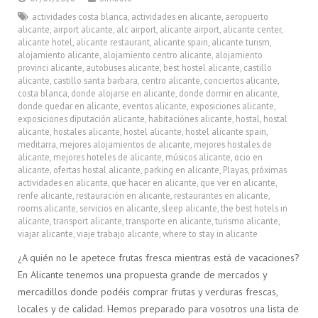
actividades costa blanca
,
actividades en alicante
,
aeropuerto
alicante
,
airport alicante
,
alc airport
,
alicante airport
,
alicante center
,
alicante hotel
,
alicante restaurant
,
alicante spain
,
alicante turism
,
alojamiento alicante
,
alojamiento centro alicante
,
alojamiento
provinci alicante
,
autobuses alicante
,
best hostel alicante
,
castillo
alicante
,
castillo santa barbara
,
centro alicante
,
conciertos alicante
,
costa blanca
,
donde alojarse en alicante
,
donde dormir en alicante
,
donde quedar en alicante
,
eventos alicante
,
exposiciones alicante
,
exposiciones diputación alicante
,
habitaciónes alicante
,
hostal
,
hostal
alicante
,
hostales alicante
,
hostel alicante
,
hostel alicante spain
,
meditarra
,
mejores alojamientos de alicante
,
mejores hostales de
alicante
,
mejores hoteles de alicante
,
músicos alicante
,
ocio en
alicante
,
ofertas hostal alicante
,
parking en alicante
,
Playas
,
próximas
actividades en alicante
,
que hacer en alicante
,
que ver en alicante
,
renfe alicante
,
restauración en alicante
,
restaurantes en alicante
,
rooms alicante
,
servicios en alicante
,
sleep alicante
,
the best hotels in
alicante
,
transport alicante
,
transporte en alicante
,
turismo alicante
,
viajar alicante
,
viaje trabajo alicante
,
where to stay in alicante
¿A quién no le apetece frutas fresca mientras está de vacaciones?
En Alicante tenemos una propuesta grande de mercados y
mercadillos donde podéis comprar frutas y verduras frescas,
locales y de calidad. Hemos preparado para vosotros una lista de