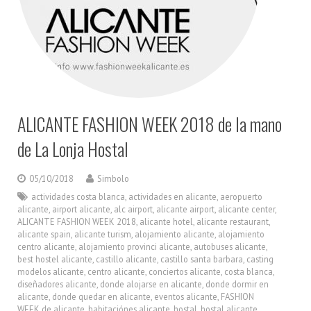
ALICANTE FASHION WEEK 2018 de la mano
de La Lonja Hostal
05/10/2018
Simbolo
actividades costa blanca
,
actividades en alicante
,
aeropuerto
alicante
,
airport alicante
,
alc airport
,
alicante airport
,
alicante center
,
ALICANTE FASHION WEEK 2018
,
alicante hotel
,
alicante restaurant
,
alicante spain
,
alicante turism
,
alojamiento alicante
,
alojamiento
centro alicante
,
alojamiento provinci alicante
,
autobuses alicante
,
best hostel alicante
,
castillo alicante
,
castillo santa barbara
,
casting
modelos alicante
,
centro alicante
,
conciertos alicante
,
costa blanca
,
diseñadores alicante
,
donde alojarse en alicante
,
donde dormir en
alicante
,
donde quedar en alicante
,
eventos alicante
,
FASHION
WEEK de alicante
,
habitaciónes alicante
,
hostal
,
hostal alicante
,