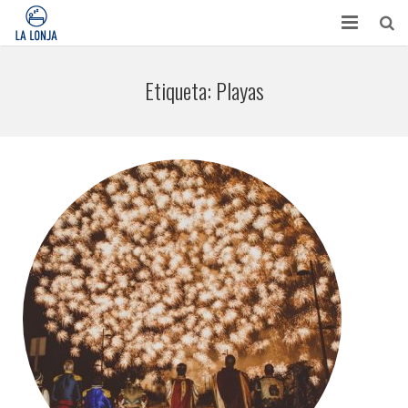
HABITACIONES
Etiqueta:
Playas
CONTACTO
TURISMO
OPINIONES
BLOG
APARTAMENTOS