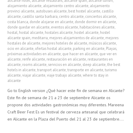
alicante hotel
,
alicante restaurant
,
alicante spain
,
alicante turism
,
alojamiento alicante
,
alojamiento centro alicante
,
alojamiento
provinci alicante
,
autobuses alicante
,
best hostel alicante
,
castillo
alicante
,
castillo santa barbara
,
centro alicante
,
conciertos alicante
,
costa blanca
,
donde alojarse en alicante
,
donde dormir en alicante
,
donde quedar en alicante
,
eventos alicante
,
habitaciónes alicante
,
hostal
,
hostal alicante
,
hostales alicante
,
hostel alicante
,
hostel
alicante spain
,
meditarra
,
mejores alojamientos de alicante
,
mejores
hostales de alicante
,
mejores hoteles de alicante
,
músicos alicante
,
ocio en alicante
,
ofertas hostal alicante
,
parking en alicante
,
Playas
,
próximas actividades en alicante
,
que hacer en alicante
,
que ver en
alicante
,
renfe alicante
,
restauración en alicante
,
restaurantes en
alicante
,
rooms alicante
,
servicios en alicante
,
sleep alicante
,
the best
hotels in alicante
,
transport alicante
,
transporte en alicante
,
turismo
alicante
,
viajar alicante
,
viaje trabajo alicante
,
where to stay in
alicante
Go to English version ¿Qué hacer este fin de semana en Alicante?
Este fin de semana de 21 a 23 de septiembre Alicante os
propone dos actividades gastronómicas muy diferentes. Mareena
Craft Beer Fest Es un festival de cerveza artesanal que celebrará
en Alicante en la Plaza del Puerto del 21 al 23 de septiembre….