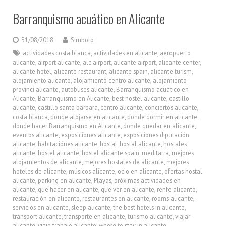
Barranquismo acuático en Alicante
31/08/2018
Simbolo
actividades costa blanca
,
actividades en alicante
,
aeropuerto
alicante
,
airport alicante
,
alc airport
,
alicante airport
,
alicante center
,
alicante hotel
,
alicante restaurant
,
alicante spain
,
alicante turism
,
alojamiento alicante
,
alojamiento centro alicante
,
alojamiento
provinci alicante
,
autobuses alicante
,
Barranquismo acuático en
Alicante
,
Barranquismo en Alicante
,
best hostel alicante
,
castillo
alicante
,
castillo santa barbara
,
centro alicante
,
conciertos alicante
,
costa blanca
,
donde alojarse en alicante
,
donde dormir en alicante
,
donde hacer Barranquismo en Alicante
,
donde quedar en alicante
,
eventos alicante
,
exposiciones alicante
,
exposiciones diputación
alicante
,
habitaciónes alicante
,
hostal
,
hostal alicante
,
hostales
alicante
,
hostel alicante
,
hostel alicante spain
,
meditarra
,
mejores
alojamientos de alicante
,
mejores hostales de alicante
,
mejores
hoteles de alicante
,
músicos alicante
,
ocio en alicante
,
ofertas hostal
alicante
,
parking en alicante
,
Playas
,
próximas actividades en
alicante
,
que hacer en alicante
,
que ver en alicante
,
renfe alicante
,
restauración en alicante
,
restaurantes en alicante
,
rooms alicante
,
servicios en alicante
,
sleep alicante
,
the best hotels in alicante
,
transport alicante
,
transporte en alicante
,
turismo alicante
,
viajar
alicante
,
viaje trabajo alicante
,
where to stay in alicante