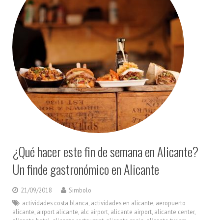
¿Qué hacer este fin de semana en Alicante?
Un finde gastronómico en Alicante
21/09/2018
Simbolo
actividades costa blanca
,
actividades en alicante
,
aeropuerto
alicante
,
airport alicante
,
alc airport
,
alicante airport
,
alicante center
,