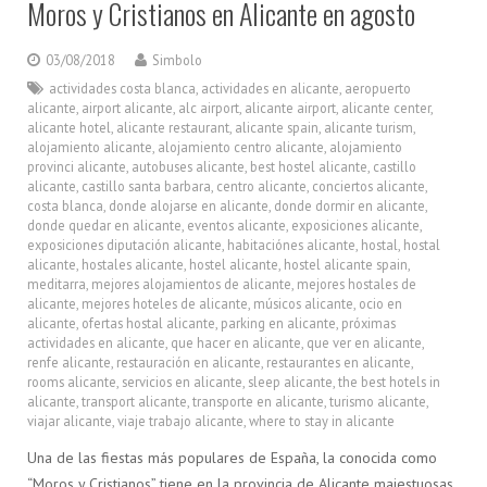
Moros y Cristianos en Alicante en agosto
03/08/2018
Simbolo
actividades costa blanca
,
actividades en alicante
,
aeropuerto
alicante
,
airport alicante
,
alc airport
,
alicante airport
,
alicante center
,
alicante hotel
,
alicante restaurant
,
alicante spain
,
alicante turism
,
alojamiento alicante
,
alojamiento centro alicante
,
alojamiento
provinci alicante
,
autobuses alicante
,
best hostel alicante
,
castillo
alicante
,
castillo santa barbara
,
centro alicante
,
conciertos alicante
,
costa blanca
,
donde alojarse en alicante
,
donde dormir en alicante
,
donde quedar en alicante
,
eventos alicante
,
exposiciones alicante
,
exposiciones diputación alicante
,
habitaciónes alicante
,
hostal
,
hostal
alicante
,
hostales alicante
,
hostel alicante
,
hostel alicante spain
,
meditarra
,
mejores alojamientos de alicante
,
mejores hostales de
alicante
,
mejores hoteles de alicante
,
músicos alicante
,
ocio en
alicante
,
ofertas hostal alicante
,
parking en alicante
,
próximas
actividades en alicante
,
que hacer en alicante
,
que ver en alicante
,
renfe alicante
,
restauración en alicante
,
restaurantes en alicante
,
rooms alicante
,
servicios en alicante
,
sleep alicante
,
the best hotels in
alicante
,
transport alicante
,
transporte en alicante
,
turismo alicante
,
viajar alicante
,
viaje trabajo alicante
,
where to stay in alicante
Una de las fiestas más populares de España, la conocida como
“Moros y Cristianos” tiene en la provincia de Alicante majestuosas