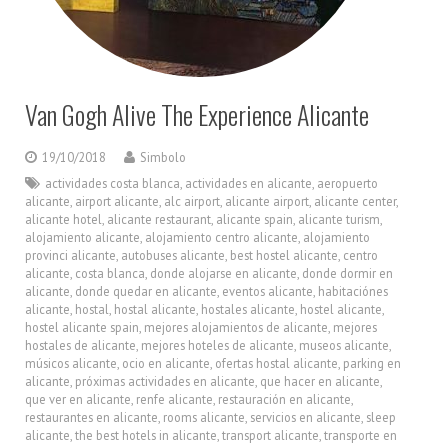
Van Gogh Alive The Experience Alicante
19/10/2018
Simbolo
actividades costa blanca
,
actividades en alicante
,
aeropuerto
alicante
,
airport alicante
,
alc airport
,
alicante airport
,
alicante center
,
alicante hotel
,
alicante restaurant
,
alicante spain
,
alicante turism
,
alojamiento alicante
,
alojamiento centro alicante
,
alojamiento
provinci alicante
,
autobuses alicante
,
best hostel alicante
,
centro
alicante
,
costa blanca
,
donde alojarse en alicante
,
donde dormir en
alicante
,
donde quedar en alicante
,
eventos alicante
,
habitaciónes
alicante
,
hostal
,
hostal alicante
,
hostales alicante
,
hostel alicante
,
hostel alicante spain
,
mejores alojamientos de alicante
,
mejores
hostales de alicante
,
mejores hoteles de alicante
,
museos alicante
,
músicos alicante
,
ocio en alicante
,
ofertas hostal alicante
,
parking en
alicante
,
próximas actividades en alicante
,
que hacer en alicante
,
que ver en alicante
,
renfe alicante
,
restauración en alicante
,
restaurantes en alicante
,
rooms alicante
,
servicios en alicante
,
sleep
alicante
,
the best hotels in alicante
,
transport alicante
,
transporte en