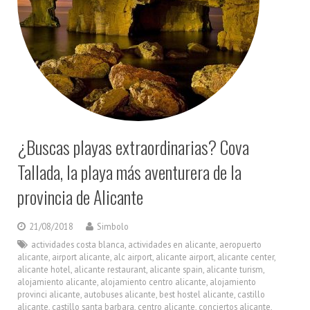
¿Buscas playas extraordinarias? Cova
Tallada, la playa más aventurera de la
provincia de Alicante
21/08/2018
Simbolo
actividades costa blanca
,
actividades en alicante
,
aeropuerto
alicante
,
airport alicante
,
alc airport
,
alicante airport
,
alicante center
,
alicante hotel
,
alicante restaurant
,
alicante spain
,
alicante turism
,
alojamiento alicante
,
alojamiento centro alicante
,
alojamiento
provinci alicante
,
autobuses alicante
,
best hostel alicante
,
castillo
alicante
,
castillo santa barbara
,
centro alicante
,
conciertos alicante
,