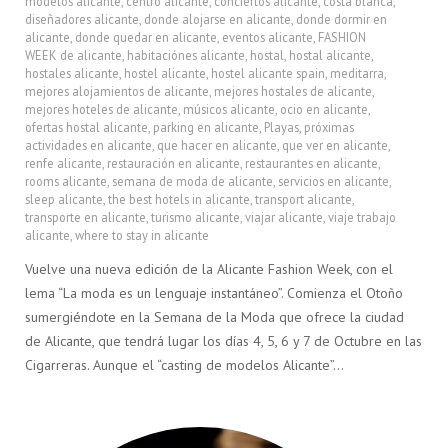
modelos alicante
,
centro alicante
,
conciertos alicante
,
costa blanca
,
diseñadores alicante
,
donde alojarse en alicante
,
donde dormir en
alicante
,
donde quedar en alicante
,
eventos alicante
,
FASHION
WEEK de alicante
,
habitaciónes alicante
,
hostal
,
hostal alicante
,
hostales alicante
,
hostel alicante
,
hostel alicante spain
,
meditarra
,
mejores alojamientos de alicante
,
mejores hostales de alicante
,
mejores hoteles de alicante
,
músicos alicante
,
ocio en alicante
,
ofertas hostal alicante
,
parking en alicante
,
Playas
,
próximas
actividades en alicante
,
que hacer en alicante
,
que ver en alicante
,
renfe alicante
,
restauración en alicante
,
restaurantes en alicante
,
rooms alicante
,
semana de moda de alicante
,
servicios en alicante
,
sleep alicante
,
the best hotels in alicante
,
transport alicante
,
transporte en alicante
,
turismo alicante
,
viajar alicante
,
viaje trabajo
alicante
,
where to stay in alicante
Vuelve una nueva edición de la Alicante Fashion Week, con el
lema “La moda es un lenguaje instantáneo”. Comienza el Otoño
sumergiéndote en la Semana de la Moda que ofrece la ciudad
de Alicante, que tendrá lugar los días 4, 5, 6 y 7 de Octubre en las
Cigarreras. Aunque el “casting de modelos Alicante”…