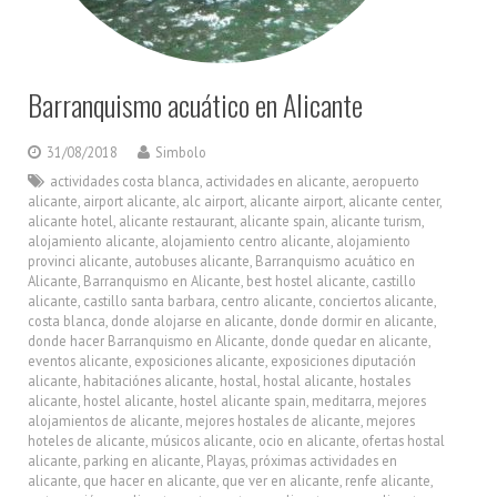
Barranquismo acuático en Alicante
31/08/2018
Simbolo
actividades costa blanca
,
actividades en alicante
,
aeropuerto
alicante
,
airport alicante
,
alc airport
,
alicante airport
,
alicante center
,
alicante hotel
,
alicante restaurant
,
alicante spain
,
alicante turism
,
alojamiento alicante
,
alojamiento centro alicante
,
alojamiento
provinci alicante
,
autobuses alicante
,
Barranquismo acuático en
Alicante
,
Barranquismo en Alicante
,
best hostel alicante
,
castillo
alicante
,
castillo santa barbara
,
centro alicante
,
conciertos alicante
,
costa blanca
,
donde alojarse en alicante
,
donde dormir en alicante
,
donde hacer Barranquismo en Alicante
,
donde quedar en alicante
,
eventos alicante
,
exposiciones alicante
,
exposiciones diputación
alicante
,
habitaciónes alicante
,
hostal
,
hostal alicante
,
hostales
alicante
,
hostel alicante
,
hostel alicante spain
,
meditarra
,
mejores
alojamientos de alicante
,
mejores hostales de alicante
,
mejores
hoteles de alicante
,
músicos alicante
,
ocio en alicante
,
ofertas hostal
alicante
,
parking en alicante
,
Playas
,
próximas actividades en
alicante
,
que hacer en alicante
,
que ver en alicante
,
renfe alicante
,