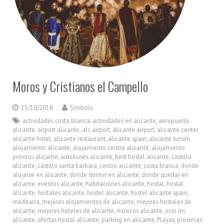
Moros y Cristianos el Campello
11/10/2018
Simbolo
actividades costa blanca
,
actividades en alicante
,
aeropuerto
alicante
,
airport alicante
,
alc airport
,
alicante airport
,
alicante center
,
alicante hotel
,
alicante restaurant
,
alicante spain
,
alicante turism
,
alojamiento alicante
,
alojamiento centro alicante
,
alojamiento
provinci alicante
,
autobuses alicante
,
best hostel alicante
,
castillo
alicante
,
castillo santa barbara
,
centro alicante
,
costa blanca
,
donde
alojarse en alicante
,
donde dormir en alicante
,
donde quedar en
alicante
,
eventos alicante
,
habitaciónes alicante
,
hostal
,
hostal
alicante
,
hostales alicante
,
hostel alicante
,
hostel alicante spain
,
meditarra
,
mejores alojamientos de alicante
,
mejores hostales de
alicante
,
mejores hoteles de alicante
,
músicos alicante
,
ocio en
alicante
,
ofertas hostal alicante
,
parking en alicante
,
Playas
,
próximas