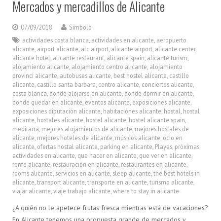
Mercados y mercadillos de Alicante
07/09/2018
Simbolo
actividades costa blanca
,
actividades en alicante
,
aeropuerto
alicante
,
airport alicante
,
alc airport
,
alicante airport
,
alicante center
,
alicante hotel
,
alicante restaurant
,
alicante spain
,
alicante turism
,
alojamiento alicante
,
alojamiento centro alicante
,
alojamiento
provinci alicante
,
autobuses alicante
,
best hostel alicante
,
castillo
alicante
,
castillo santa barbara
,
centro alicante
,
conciertos alicante
,
costa blanca
,
donde alojarse en alicante
,
donde dormir en alicante
,
donde quedar en alicante
,
eventos alicante
,
exposiciones alicante
,
exposiciones diputación alicante
,
habitaciónes alicante
,
hostal
,
hostal
alicante
,
hostales alicante
,
hostel alicante
,
hostel alicante spain
,
meditarra
,
mejores alojamientos de alicante
,
mejores hostales de
alicante
,
mejores hoteles de alicante
,
músicos alicante
,
ocio en
alicante
,
ofertas hostal alicante
,
parking en alicante
,
Playas
,
próximas
actividades en alicante
,
que hacer en alicante
,
que ver en alicante
,
renfe alicante
,
restauración en alicante
,
restaurantes en alicante
,
rooms alicante
,
servicios en alicante
,
sleep alicante
,
the best hotels in
alicante
,
transport alicante
,
transporte en alicante
,
turismo alicante
,
viajar alicante
,
viaje trabajo alicante
,
where to stay in alicante
¿A quién no le apetece frutas fresca mientras está de vacaciones?
En Alicante tenemos una propuesta grande de mercados y