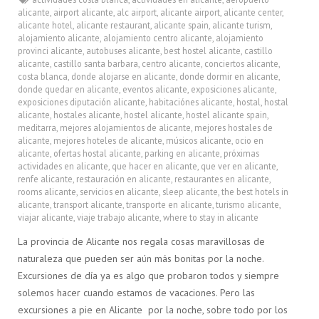
alicante
,
airport alicante
,
alc airport
,
alicante airport
,
alicante center
,
alicante hotel
,
alicante restaurant
,
alicante spain
,
alicante turism
,
alojamiento alicante
,
alojamiento centro alicante
,
alojamiento
provinci alicante
,
autobuses alicante
,
best hostel alicante
,
castillo
alicante
,
castillo santa barbara
,
centro alicante
,
conciertos alicante
,
costa blanca
,
donde alojarse en alicante
,
donde dormir en alicante
,
donde quedar en alicante
,
eventos alicante
,
exposiciones alicante
,
exposiciones diputación alicante
,
habitaciónes alicante
,
hostal
,
hostal
alicante
,
hostales alicante
,
hostel alicante
,
hostel alicante spain
,
meditarra
,
mejores alojamientos de alicante
,
mejores hostales de
alicante
,
mejores hoteles de alicante
,
músicos alicante
,
ocio en
alicante
,
ofertas hostal alicante
,
parking en alicante
,
próximas
actividades en alicante
,
que hacer en alicante
,
que ver en alicante
,
renfe alicante
,
restauración en alicante
,
restaurantes en alicante
,
rooms alicante
,
servicios en alicante
,
sleep alicante
,
the best hotels in
alicante
,
transport alicante
,
transporte en alicante
,
turismo alicante
,
viajar alicante
,
viaje trabajo alicante
,
where to stay in alicante
La provincia de Alicante nos regala cosas maravillosas de
naturaleza que pueden ser aún más bonitas por la noche.
Excursiones de día ya es algo que probaron todos y siempre
solemos hacer cuando estamos de vacaciones. Pero las
excursiones a pie en Alicante por la noche, sobre todo por los