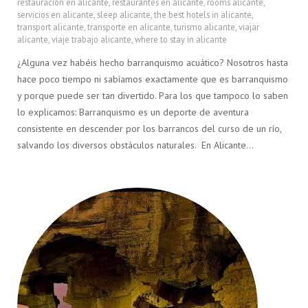
restauración en alicante
,
restaurantes en alicante
,
rooms alicante
,
servicios en alicante
,
sleep alicante
,
the best hotels in alicante
,
transport alicante
,
transporte en alicante
,
turismo alicante
,
viajar
alicante
,
viaje trabajo alicante
,
where to stay in alicante
¿Alguna vez habéis hecho barranquismo acuático? Nosotros hasta
hace poco tiempo ni sabíamos exactamente que es barranquismo
y porque puede ser tan divertido. Para los que tampoco lo saben
lo explicamos: Barranquismo es un deporte de aventura
consistente en descender por los barrancos del curso de un río,
salvando los diversos obstáculos naturales. En Alicante…