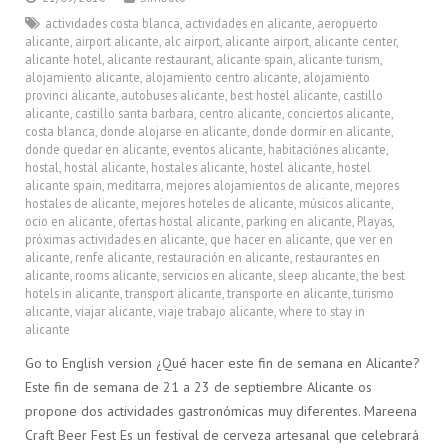
actividades costa blanca
,
actividades en alicante
,
aeropuerto
alicante
,
airport alicante
,
alc airport
,
alicante airport
,
alicante center
,
alicante hotel
,
alicante restaurant
,
alicante spain
,
alicante turism
,
alojamiento alicante
,
alojamiento centro alicante
,
alojamiento
provinci alicante
,
autobuses alicante
,
best hostel alicante
,
castillo
alicante
,
castillo santa barbara
,
centro alicante
,
conciertos alicante
,
costa blanca
,
donde alojarse en alicante
,
donde dormir en alicante
,
donde quedar en alicante
,
eventos alicante
,
habitaciónes alicante
,
hostal
,
hostal alicante
,
hostales alicante
,
hostel alicante
,
hostel
alicante spain
,
meditarra
,
mejores alojamientos de alicante
,
mejores
hostales de alicante
,
mejores hoteles de alicante
,
músicos alicante
,
ocio en alicante
,
ofertas hostal alicante
,
parking en alicante
,
Playas
,
próximas actividades en alicante
,
que hacer en alicante
,
que ver en
alicante
,
renfe alicante
,
restauración en alicante
,
restaurantes en
alicante
,
rooms alicante
,
servicios en alicante
,
sleep alicante
,
the best
hotels in alicante
,
transport alicante
,
transporte en alicante
,
turismo
alicante
,
viajar alicante
,
viaje trabajo alicante
,
where to stay in
alicante
Go to English version ¿Qué hacer este fin de semana en Alicante?
Este fin de semana de 21 a 23 de septiembre Alicante os
propone dos actividades gastronómicas muy diferentes. Mareena
Craft Beer Fest Es un festival de cerveza artesanal que celebrará