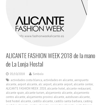
ALICANTE FASHION WEEK 2018 de la mano
de La Lonja Hostal
05/10/2018
Simbolo
actividades costa blanca
,
actividades en alicante
,
aeropuerto
alicante
,
airport alicante
,
alc airport
,
alicante airport
,
alicante center
,
ALICANTE FASHION WEEK 2018
,
alicante hotel
,
alicante restaurant
,
alicante spain
,
alicante turism
,
alojamiento alicante
,
alojamiento
centro alicante
,
alojamiento provinci alicante
,
autobuses alicante
,
best hostel alicante
,
castillo alicante
,
castillo santa barbara
,
casting