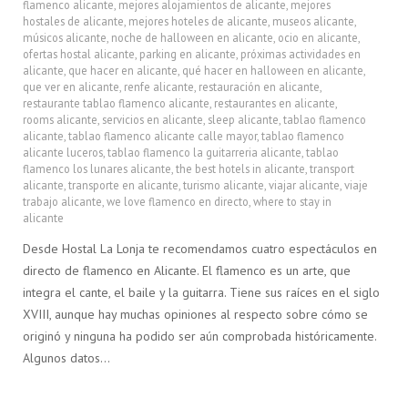
flamenco alicante
,
mejores alojamientos de alicante
,
mejores
hostales de alicante
,
mejores hoteles de alicante
,
museos alicante
,
músicos alicante
,
noche de halloween en alicante
,
ocio en alicante
,
ofertas hostal alicante
,
parking en alicante
,
próximas actividades en
alicante
,
que hacer en alicante
,
qué hacer en halloween en alicante
,
que ver en alicante
,
renfe alicante
,
restauración en alicante
,
restaurante tablao flamenco alicante
,
restaurantes en alicante
,
rooms alicante
,
servicios en alicante
,
sleep alicante
,
tablao flamenco
alicante
,
tablao flamenco alicante calle mayor
,
tablao flamenco
alicante luceros
,
tablao flamenco la guitarreria alicante
,
tablao
flamenco los lunares alicante
,
the best hotels in alicante
,
transport
alicante
,
transporte en alicante
,
turismo alicante
,
viajar alicante
,
viaje
trabajo alicante
,
we love flamenco en directo
,
where to stay in
alicante
Desde Hostal La Lonja te recomendamos cuatro espectáculos en
directo de flamenco en Alicante. El flamenco es un arte, que
integra el cante, el baile y la guitarra. Tiene sus raíces en el siglo
XVIII, aunque hay muchas opiniones al respecto sobre cómo se
originó y ninguna ha podido ser aún comprobada históricamente.
Algunos datos…