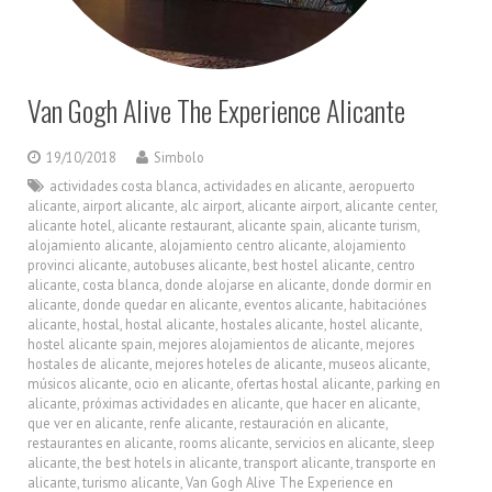
Van Gogh Alive The Experience Alicante
19/10/2018
Simbolo
actividades costa blanca
,
actividades en alicante
,
aeropuerto
alicante
,
airport alicante
,
alc airport
,
alicante airport
,
alicante center
,
alicante hotel
,
alicante restaurant
,
alicante spain
,
alicante turism
,
alojamiento alicante
,
alojamiento centro alicante
,
alojamiento
provinci alicante
,
autobuses alicante
,
best hostel alicante
,
centro
alicante
,
costa blanca
,
donde alojarse en alicante
,
donde dormir en
alicante
,
donde quedar en alicante
,
eventos alicante
,
habitaciónes
alicante
,
hostal
,
hostal alicante
,
hostales alicante
,
hostel alicante
,
hostel alicante spain
,
mejores alojamientos de alicante
,
mejores
hostales de alicante
,
mejores hoteles de alicante
,
museos alicante
,
músicos alicante
,
ocio en alicante
,
ofertas hostal alicante
,
parking en
alicante
,
próximas actividades en alicante
,
que hacer en alicante
,
que ver en alicante
,
renfe alicante
,
restauración en alicante
,
restaurantes en alicante
,
rooms alicante
,
servicios en alicante
,
sleep
alicante
,
the best hotels in alicante
,
transport alicante
,
transporte en
alicante
,
turismo alicante
,
Van Gogh Alive The Experience en