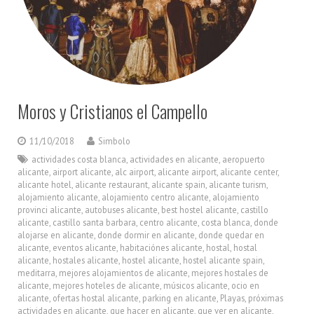
Moros y Cristianos el Campello
11/10/2018
Simbolo
actividades costa blanca
,
actividades en alicante
,
aeropuerto
alicante
,
airport alicante
,
alc airport
,
alicante airport
,
alicante center
,
alicante hotel
,
alicante restaurant
,
alicante spain
,
alicante turism
,
alojamiento alicante
,
alojamiento centro alicante
,
alojamiento
provinci alicante
,
autobuses alicante
,
best hostel alicante
,
castillo
alicante
,
castillo santa barbara
,
centro alicante
,
costa blanca
,
donde
alojarse en alicante
,
donde dormir en alicante
,
donde quedar en
alicante
,
eventos alicante
,
habitaciónes alicante
,
hostal
,
hostal
alicante
,
hostales alicante
,
hostel alicante
,
hostel alicante spain
,
meditarra
,
mejores alojamientos de alicante
,
mejores hostales de
alicante
,
mejores hoteles de alicante
,
músicos alicante
,
ocio en
alicante
,
ofertas hostal alicante
,
parking en alicante
,
Playas
,
próximas
actividades en alicante
,
que hacer en alicante
,
que ver en alicante
,