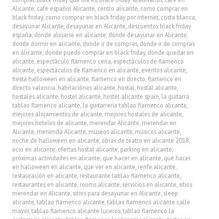
Alicante
,
cafe español Alicante
,
centro alicante
,
como comprar en
black friday
,
como comprar en black friday por internet
,
costa blanca
,
desayunar Alicante
,
desayunar en Alicante
,
descuentos black friday
españa
,
donde alojarse en alicante
,
donde desayunar en Alicante
,
donde dormir en alicante
,
donde ir de compras
,
donde ir de compras
en alicante
,
donde puedo comprar en black friday
,
donde quedar en
alicante
,
espectáculo flamenco cena
,
espectáculos de flamenco
alicante
,
espectáculos de flamenco en alicante
,
eventos alicante
,
fiesta halloween en alicante
,
flamenco en directo
,
flamenco en
directo valencia
,
habitaciónes alicante
,
hostal
,
hostal alicante
,
hostales alicante
,
hostel alicante
,
hostel alicante spain
,
la guitarra
tablao flamenco alicante
,
la guitarreria tablao flamenco alicante
,
mejores alojamientos de alicante
,
mejores hostales de alicante
,
mejores hoteles de alicante
,
merendar Alicante
,
merendar en
Alicante
,
merienda Alicante
,
museos alicante
,
músicos alicante
,
noche de halloween en alicante
,
obras de teatro en alicante 2018
,
ocio en alicante
,
ofertas hostal alicante
,
parking en alicante
,
próximas actividades en alicante
,
que hacer en alicante
,
qué hacer
en halloween en alicante
,
que ver en alicante
,
renfe alicante
,
restauración en alicante
,
restaurante tablao flamenco alicante
,
restaurantes en alicante
,
rooms alicante
,
servicios en alicante
,
sitios
merendar en Alicante
,
sitios para desayunar en Alicante
,
sleep
alicante
,
tablao flamenco alicante
,
tablao flamenco alicante calle
mayor
,
tablao flamenco alicante luceros
,
tablao flamenco la