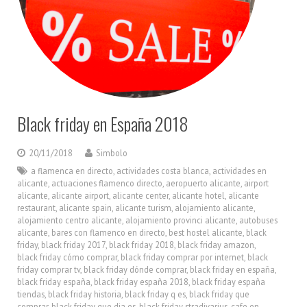
Black friday en España 2018
20/11/2018
Simbolo
a flamenca en directo
,
actividades costa blanca
,
actividades en
alicante
,
actuaciones flamenco directo
,
aeropuerto alicante
,
airport
alicante
,
alicante airport
,
alicante center
,
alicante hotel
,
alicante
restaurant
,
alicante spain
,
alicante turism
,
alojamiento alicante
,
alojamiento centro alicante
,
alojamiento provinci alicante
,
autobuses
alicante
,
bares con flamenco en directo
,
best hostel alicante
,
black
friday
,
black friday 2017
,
black friday 2018
,
black friday amazon
,
black friday cómo comprar
,
black friday comprar por internet
,
black
friday comprar tv
,
black friday dónde comprar
,
black friday en españa
,
black friday españa
,
black friday españa 2018
,
black friday españa
tiendas
,
black friday historia
,
black friday q es
,
black friday que
comprar
,
black friday que dia es
,
black friday stradivarius
,
cafe en