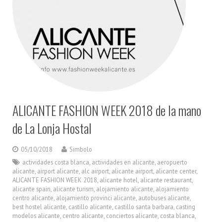
ALICANTE FASHION WEEK 2018 de la mano
de La Lonja Hostal
05/10/2018
Simbolo
actividades costa blanca
,
actividades en alicante
,
aeropuerto
alicante
,
airport alicante
,
alc airport
,
alicante airport
,
alicante center
,
ALICANTE FASHION WEEK 2018
,
alicante hotel
,
alicante restaurant
,
alicante spain
,
alicante turism
,
alojamiento alicante
,
alojamiento
centro alicante
,
alojamiento provinci alicante
,
autobuses alicante
,
best hostel alicante
,
castillo alicante
,
castillo santa barbara
,
casting
modelos alicante
,
centro alicante
,
conciertos alicante
,
costa blanca
,