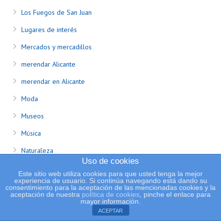
Los Fuegos de San Juan
Lugares de interés
Mercados y mercadillos
merendar Alicante
merendar en Alicante
Moda
Museos
Música
Naturaleza
Uso de cookies
Navidad
Este sitio web utiliza cookies para que usted tenga la mejor
experiencia de usuario. Si continúa navegando está dando su
Noticias
consentimiento para la aceptación de las mencionadas cookies y la
aceptación de nuestra
política de cookies
, pinche el enlace para
mayor información.
Parques
ACEPTAR
parques temáticos