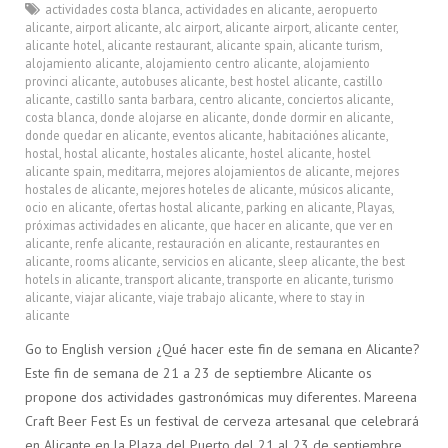
actividades costa blanca
,
actividades en alicante
,
aeropuerto
alicante
,
airport alicante
,
alc airport
,
alicante airport
,
alicante center
,
alicante hotel
,
alicante restaurant
,
alicante spain
,
alicante turism
,
alojamiento alicante
,
alojamiento centro alicante
,
alojamiento
provinci alicante
,
autobuses alicante
,
best hostel alicante
,
castillo
alicante
,
castillo santa barbara
,
centro alicante
,
conciertos alicante
,
costa blanca
,
donde alojarse en alicante
,
donde dormir en alicante
,
donde quedar en alicante
,
eventos alicante
,
habitaciónes alicante
,
hostal
,
hostal alicante
,
hostales alicante
,
hostel alicante
,
hostel
alicante spain
,
meditarra
,
mejores alojamientos de alicante
,
mejores
hostales de alicante
,
mejores hoteles de alicante
,
músicos alicante
,
ocio en alicante
,
ofertas hostal alicante
,
parking en alicante
,
Playas
,
próximas actividades en alicante
,
que hacer en alicante
,
que ver en
alicante
,
renfe alicante
,
restauración en alicante
,
restaurantes en
alicante
,
rooms alicante
,
servicios en alicante
,
sleep alicante
,
the best
hotels in alicante
,
transport alicante
,
transporte en alicante
,
turismo
alicante
,
viajar alicante
,
viaje trabajo alicante
,
where to stay in
alicante
Go to English version ¿Qué hacer este fin de semana en Alicante?
Este fin de semana de 21 a 23 de septiembre Alicante os
propone dos actividades gastronómicas muy diferentes. Mareena
Craft Beer Fest Es un festival de cerveza artesanal que celebrará
en Alicante en la Plaza del Puerto del 21 al 23 de septiembre….