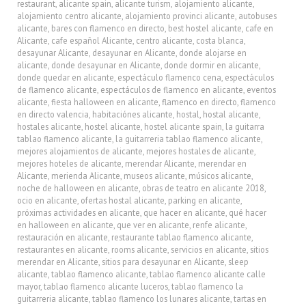
restaurant
,
alicante spain
,
alicante turism
,
alojamiento alicante
,
alojamiento centro alicante
,
alojamiento provinci alicante
,
autobuses
alicante
,
bares con flamenco en directo
,
best hostel alicante
,
cafe en
Alicante
,
cafe español Alicante
,
centro alicante
,
costa blanca
,
desayunar Alicante
,
desayunar en Alicante
,
donde alojarse en
alicante
,
donde desayunar en Alicante
,
donde dormir en alicante
,
donde quedar en alicante
,
espectáculo flamenco cena
,
espectáculos
de flamenco alicante
,
espectáculos de flamenco en alicante
,
eventos
alicante
,
fiesta halloween en alicante
,
flamenco en directo
,
flamenco
en directo valencia
,
habitaciónes alicante
,
hostal
,
hostal alicante
,
hostales alicante
,
hostel alicante
,
hostel alicante spain
,
la guitarra
tablao flamenco alicante
,
la guitarreria tablao flamenco alicante
,
mejores alojamientos de alicante
,
mejores hostales de alicante
,
mejores hoteles de alicante
,
merendar Alicante
,
merendar en
Alicante
,
merienda Alicante
,
museos alicante
,
músicos alicante
,
noche de halloween en alicante
,
obras de teatro en alicante 2018
,
ocio en alicante
,
ofertas hostal alicante
,
parking en alicante
,
próximas actividades en alicante
,
que hacer en alicante
,
qué hacer
en halloween en alicante
,
que ver en alicante
,
renfe alicante
,
restauración en alicante
,
restaurante tablao flamenco alicante
,
restaurantes en alicante
,
rooms alicante
,
servicios en alicante
,
sitios
merendar en Alicante
,
sitios para desayunar en Alicante
,
sleep
alicante
,
tablao flamenco alicante
,
tablao flamenco alicante calle
mayor
,
tablao flamenco alicante luceros
,
tablao flamenco la
guitarreria alicante
,
tablao flamenco los lunares alicante
,
tartas en