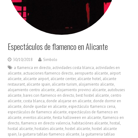
Espectáculos de flamenco en Alicante
30/10/2018
Simbolo
a flamenca en directo
,
actividades costa blanca
,
actividades en
alicante
,
actuaciones flamenco directo
,
aeropuerto alicante
,
airport
alicante
,
alicante airport
,
alicante center
,
alicante hotel
,
alicante
restaurant
,
alicante spain
,
alicante turism
,
alojamiento alicante
,
alojamiento centro alicante
,
alojamiento provinci alicante
,
autobuses
alicante
,
bares con flamenco en directo
,
best hostel alicante
,
centro
alicante
,
costa blanca
,
donde alojarse en alicante
,
donde dormir en
alicante
,
donde quedar en alicante
,
espectáculo flamenco cena
,
espectáculos de flamenco alicante
,
espectáculos de flamenco en
alicante
,
eventos alicante
,
fiesta halloween en alicante
,
flamenco en
directo
,
flamenco en directo valencia
,
habitaciónes alicante
,
hostal
,
hostal alicante
,
hostales alicante
,
hostel alicante
,
hostel alicante
spain
,
la guitarra tablao flamenco alicante
,
la guitarreria tablao