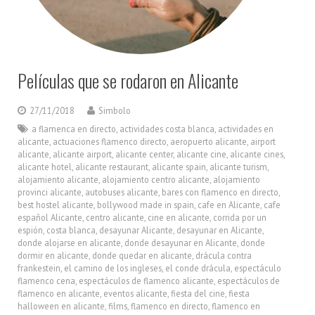
Películas que se rodaron en Alicante
27/11/2018
Simbolo
a flamenca en directo
,
actividades costa blanca
,
actividades en
alicante
,
actuaciones flamenco directo
,
aeropuerto alicante
,
airport
alicante
,
alicante airport
,
alicante center
,
alicante cine
,
alicante cines
,
alicante hotel
,
alicante restaurant
,
alicante spain
,
alicante turism
,
alojamiento alicante
,
alojamiento centro alicante
,
alojamiento
provinci alicante
,
autobuses alicante
,
bares con flamenco en directo
,
best hostel alicante
,
bollywood made in spain
,
cafe en Alicante
,
cafe
español Alicante
,
centro alicante
,
cine en alicante
,
corrida por un
espión
,
costa blanca
,
desayunar Alicante
,
desayunar en Alicante
,
donde alojarse en alicante
,
donde desayunar en Alicante
,
donde
dormir en alicante
,
donde quedar en alicante
,
drácula contra
frankestein
,
el camino de los ingleses
,
el conde drácula
,
espectáculo
flamenco cena
,
espectáculos de flamenco alicante
,
espectáculos de
flamenco en alicante
,
eventos alicante
,
fiesta del cine
,
fiesta
halloween en alicante
,
films
,
flamenco en directo
,
flamenco en