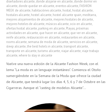
diseñadores alicante
,
donde alojarse en alicante
,
donde dormir en
alicante
,
donde quedar en alicante
,
eventos alicante
,
FASHION
WEEK de alicante
,
habitaciónes alicante
,
hostal
,
hostal alicante
,
hostales alicante
,
hostel alicante
,
hostel alicante spain
,
meditarra
,
mejores alojamientos de alicante
,
mejores hostales de alicante
,
mejores hoteles de alicante
,
músicos alicante
,
ocio en alicante
,
ofertas hostal alicante
,
parking en alicante
,
Playas
,
próximas
actividades en alicante
,
que hacer en alicante
,
que ver en alicante
,
renfe alicante
,
restauración en alicante
,
restaurantes en alicante
,
rooms alicante
,
semana de moda de alicante
,
servicios en alicante
,
sleep alicante
,
the best hotels in alicante
,
transport alicante
,
transporte en alicante
,
turismo alicante
,
viajar alicante
,
viaje trabajo
alicante
,
where to stay in alicante
Vuelve una nueva edición de la Alicante Fashion Week, con el
lema “La moda es un lenguaje instantáneo”. Comienza el Otoño
sumergiéndote en la Semana de la Moda que ofrece la ciudad
de Alicante, que tendrá lugar los días 4, 5, 6 y 7 de Octubre en las
Cigarreras. Aunque el “casting de modelos Alicante”…