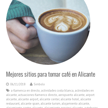
Mejores sitios para tomar café en Alicante
06/11/2018
Simbolo
a flamenca en directo
,
actividades costa blanca
,
actividades en
alicante
,
actuaciones flamenco directo
,
aeropuerto alicante
,
airport
alicante
,
alicante airport
,
alicante center
,
alicante hotel
,
alicante
restaurant
,
alicante spain
,
alicante turism
,
alojamiento alicante
,
alojamiento centro alicante
,
alojamiento provinci alicante
,
autobuses