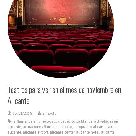
Teatros para ver en el mes de noviembre en
Alicante
13/11/2018
Simbolo
a flamenca en directo
,
actividades costa blanca
,
actividades en
alicante
,
actuaciones flamenco directo
,
aeropuerto alicante
,
airport
alicante
,
alicante airport
,
alicante center
,
alicante hotel
,
alicante