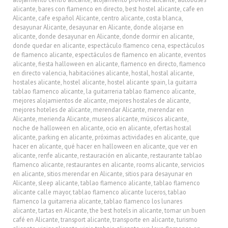
alicante
,
bares con flamenco en directo
,
best hostel alicante
,
cafe en
Alicante
,
cafe español Alicante
,
centro alicante
,
costa blanca
,
desayunar Alicante
,
desayunar en Alicante
,
donde alojarse en
alicante
,
donde desayunar en Alicante
,
donde dormir en alicante
,
donde quedar en alicante
,
espectáculo flamenco cena
,
espectáculos
de flamenco alicante
,
espectáculos de flamenco en alicante
,
eventos
alicante
,
fiesta halloween en alicante
,
flamenco en directo
,
flamenco
en directo valencia
,
habitaciónes alicante
,
hostal
,
hostal alicante
,
hostales alicante
,
hostel alicante
,
hostel alicante spain
,
la guitarra
tablao flamenco alicante
,
la guitarreria tablao flamenco alicante
,
mejores alojamientos de alicante
,
mejores hostales de alicante
,
mejores hoteles de alicante
,
merendar Alicante
,
merendar en
Alicante
,
merienda Alicante
,
museos alicante
,
músicos alicante
,
noche de halloween en alicante
,
ocio en alicante
,
ofertas hostal
alicante
,
parking en alicante
,
próximas actividades en alicante
,
que
hacer en alicante
,
qué hacer en halloween en alicante
,
que ver en
alicante
,
renfe alicante
,
restauración en alicante
,
restaurante tablao
flamenco alicante
,
restaurantes en alicante
,
rooms alicante
,
servicios
en alicante
,
sitios merendar en Alicante
,
sitios para desayunar en
Alicante
,
sleep alicante
,
tablao flamenco alicante
,
tablao flamenco
alicante calle mayor
,
tablao flamenco alicante luceros
,
tablao
flamenco la guitarreria alicante
,
tablao flamenco los lunares
alicante
,
tartas en Alicante
,
the best hotels in alicante
,
tomar un buen
café en Alicante
,
transport alicante
,
transporte en alicante
,
turismo