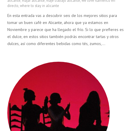
alicante
,
viajar alicante
,
viaje trabajo alicante
,
we love flamenco en
directo
,
where to stay in alicante
En esta entrada vas a descubrir seis de los mejores sitios para
tomar un buen café en Alicante, ahora que ya estamos en
Noviembre y parece que ha llegado el frío. Si lo que prefieres es
el dulce, en estos sitios también podrás encontrar tartas y otros
dulces, así como diferentes bebidas como tés, zumos,…