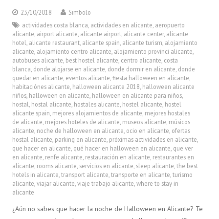
23/10/2018
Simbolo
actividades costa blanca
,
actividades en alicante
,
aeropuerto
alicante
,
airport alicante
,
alicante airport
,
alicante center
,
alicante
hotel
,
alicante restaurant
,
alicante spain
,
alicante turism
,
alojamiento
alicante
,
alojamiento centro alicante
,
alojamiento provinci alicante
,
autobuses alicante
,
best hostel alicante
,
centro alicante
,
costa
blanca
,
donde alojarse en alicante
,
donde dormir en alicante
,
donde
quedar en alicante
,
eventos alicante
,
fiesta halloween en alicante
,
habitaciónes alicante
,
halloween alicante 2018
,
halloween alicante
niños
,
halloween en alicante
,
halloween en alicante para niños
,
hostal
,
hostal alicante
,
hostales alicante
,
hostel alicante
,
hostel
alicante spain
,
mejores alojamientos de alicante
,
mejores hostales
de alicante
,
mejores hoteles de alicante
,
museos alicante
,
músicos
alicante
,
noche de halloween en alicante
,
ocio en alicante
,
ofertas
hostal alicante
,
parking en alicante
,
próximas actividades en alicante
,
que hacer en alicante
,
qué hacer en halloween en alicante
,
que ver
en alicante
,
renfe alicante
,
restauración en alicante
,
restaurantes en
alicante
,
rooms alicante
,
servicios en alicante
,
sleep alicante
,
the best
hotels in alicante
,
transport alicante
,
transporte en alicante
,
turismo
alicante
,
viajar alicante
,
viaje trabajo alicante
,
where to stay in
alicante
¿Aún no sabes que hacer la noche de Halloween en Alicante? Te