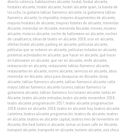
directo valencia
,
habitaciónes alicante
,
hostal
,
hostal alicante
,
hostales alicante
,
hostel alicante
,
hostel alicante spain
,
la banda de
los ocho
,
la guitarra tablao flamenco alicante
,
la guitarreria tablao
flamenco alicante
,
lo imposible
,
mejores alojamientos de alicante
,
mejores hostales de alicante
,
mejores hoteles de alicante
,
merendar
Alicante
,
merendar en Alicante
,
merienda Alicante
,
movies
,
museos
alicante
,
músicos alicante
,
noche de halloween en alicante
,
noches
de casablanca
,
obras de teatro en alicante 2018
,
ocio en alicante
,
ofertas hostal alicante
,
parking en alicante
,
películas alicante
,
películas que se rodaron en alicante
,
películas rodadas en alicante
,
próximas actividades en alicante
,
que hacer en alicante
,
qué hacer
en halloween en alicante
,
que ver en alicante
,
renfe alicante
,
restauración en alicante
,
restaurante tablao flamenco alicante
,
restaurantes en alicante
,
rooms alicante
,
servicios en alicante
,
sitios
merendar en Alicante
,
sitios para desayunar en Alicante
,
sleep
alicante
,
tablao flamenco alicante
,
tablao flamenco alicante calle
mayor
,
tablao flamenco alicante luceros
,
tablao flamenco la
guitarreria alicante
,
tablao flamenco los lunares alicante
,
tartas en
Alicante
,
teatro alicante entradas
,
teatro alicante noviembre 2018
,
teatro alicante programación 2017
,
teatro alicante programación
2018
,
teatro en alicante 2018
,
teatro en alicante hoy
,
teatros alicante
cartelera
,
teatros alicante programación
,
teatros de alicante
,
teatros
en alicante
,
teatros en alicante capital
,
teatros mes de noviembre en
Alicante
,
the best hotels in alicante
,
tomar un buen café en Alicante
,
transport alicante
,
transporte en alicante
,
turismo alicante
,
una chica