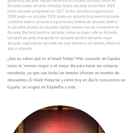
guitarreria alicante
,
tablao flamenco los lunares alicante
,
tartas en
Alicante
,
teatro alicante entradas
,
teatro alicante noviembre 2018
,
teatro alicante programación 2017
,
teatro alicante programación
2018
,
teatro en alicante 2018
,
teatro en alicante hoy
,
teatros alicante
cartelera
,
teatros alicante programación
,
teatros de alicante
,
teatros
en alicante
,
teatros en alicante capital
,
teatros mes de noviembre en
Alicante
,
the best hotels in alicante
,
tomar un buen café en Alicante
,
transport alicante
,
transporte en alicante
,
turismo alicante
,
viajar
alicante
,
viaje trabajo alicante
,
we love flamenco en directo
,
where to
stay in alicante
¿Aún no sabes qué es el black friday? Más conocido en España
como el ‘viernes negro’ o el mejor día para hacer las compras
navideñas ,ya que casi todas las tiendas ofrecen un montón de
descuentos. El black friday tal y como hoy en día lo conocemos en
España se originó en Filadelfia y este…