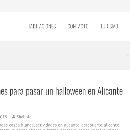
HABITACIONES
CONTACTO
TURISMO
In
nes para pasar un halloween en Alicante
2018
Simbolo
dades costa blanca
,
actividades en alicante
,
aeropuerto alicante
,