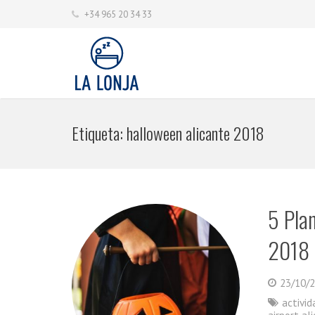
+34 965 20 34 33
Etiqueta:
halloween alicante 2018
5 Pla
2018
23/10/
activi