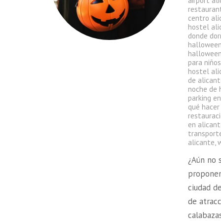
airport al
restauran
centro al
hostel al
donde dor
halloween
halloween
para niño
hostel ali
de alican
noche de 
parking en
qué hacer
restauraci
en alican
transport
alicante
,
w
¿Aún no 
proponem
ciudad d
de atrac
calabazas