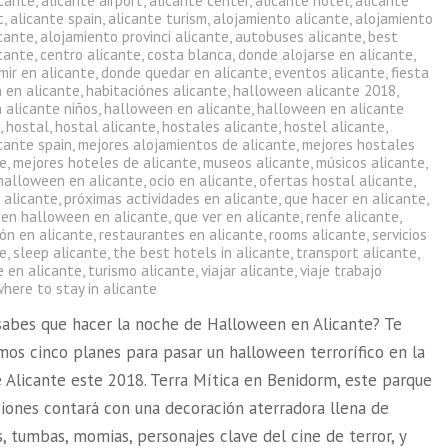
icante
,
alicante airport
,
alicante center
,
alicante hotel
,
alicante
t
,
alicante spain
,
alicante turism
,
alojamiento alicante
,
alojamiento
icante
,
alojamiento provinci alicante
,
autobuses alicante
,
best
icante
,
centro alicante
,
costa blanca
,
donde alojarse en alicante
,
mir en alicante
,
donde quedar en alicante
,
eventos alicante
,
fiesta
 en alicante
,
habitaciónes alicante
,
halloween alicante 2018
,
 alicante niños
,
halloween en alicante
,
halloween en alicante
s
,
hostal
,
hostal alicante
,
hostales alicante
,
hostel alicante
,
cante spain
,
mejores alojamientos de alicante
,
mejores hostales
te
,
mejores hoteles de alicante
,
museos alicante
,
músicos alicante
,
halloween en alicante
,
ocio en alicante
,
ofertas hostal alicante
,
 alicante
,
próximas actividades en alicante
,
que hacer en alicante
,
 en halloween en alicante
,
que ver en alicante
,
renfe alicante
,
ón en alicante
,
restaurantes en alicante
,
rooms alicante
,
servicios
te
,
sleep alicante
,
the best hotels in alicante
,
transport alicante
,
e en alicante
,
turismo alicante
,
viajar alicante
,
viaje trabajo
here to stay in alicante
sabes que hacer la noche de Halloween en Alicante? Te
os cinco planes para pasar un halloween terrorífico en la
e Alicante este 2018. Terra Mítica en Benidorm, este parque
ciones contará con una decoración aterradora llena de
, tumbas, momias, personajes clave del cine de terror, y