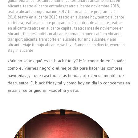
guitarreria alicante
,
tablao flamenco los lunares alicante
,
tartas en
Alicante
,
teatro alicante entradas
,
teatro alicante noviembre 2018
,
teatro alicante programación 2017
,
teatro alicante programación
2018
,
teatro en alicante 2018
,
teatro en alicante hoy
,
teatros alicante
cartelera
,
teatros alicante programación
,
teatros de alicante
,
teatros
en alicante
,
teatros en alicante capital
,
teatros mes de noviembre en
Alicante
,
the best hotels in alicante
,
tomar un buen café en Alicante
,
transport alicante
,
transporte en alicante
,
turismo alicante
,
viajar
alicante
,
viaje trabajo alicante
,
we love flamenco en directo
,
where to
stay in alicante
¿Aún no sabes qué es el black friday? Más conocido en España
como el ‘viernes negro’ o el mejor día para hacer las compras
navideñas ,ya que casi todas las tiendas ofrecen un montón de
descuentos. El black friday tal y como hoy en día lo conocemos en
España se originó en Filadelfia y este…