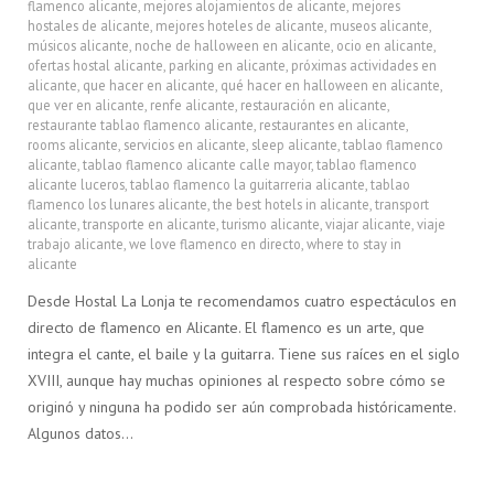
flamenco alicante
,
mejores alojamientos de alicante
,
mejores
hostales de alicante
,
mejores hoteles de alicante
,
museos alicante
,
músicos alicante
,
noche de halloween en alicante
,
ocio en alicante
,
ofertas hostal alicante
,
parking en alicante
,
próximas actividades en
alicante
,
que hacer en alicante
,
qué hacer en halloween en alicante
,
que ver en alicante
,
renfe alicante
,
restauración en alicante
,
restaurante tablao flamenco alicante
,
restaurantes en alicante
,
rooms alicante
,
servicios en alicante
,
sleep alicante
,
tablao flamenco
alicante
,
tablao flamenco alicante calle mayor
,
tablao flamenco
alicante luceros
,
tablao flamenco la guitarreria alicante
,
tablao
flamenco los lunares alicante
,
the best hotels in alicante
,
transport
alicante
,
transporte en alicante
,
turismo alicante
,
viajar alicante
,
viaje
trabajo alicante
,
we love flamenco en directo
,
where to stay in
alicante
Desde Hostal La Lonja te recomendamos cuatro espectáculos en
directo de flamenco en Alicante. El flamenco es un arte, que
integra el cante, el baile y la guitarra. Tiene sus raíces en el siglo
XVIII, aunque hay muchas opiniones al respecto sobre cómo se
originó y ninguna ha podido ser aún comprobada históricamente.
Algunos datos…