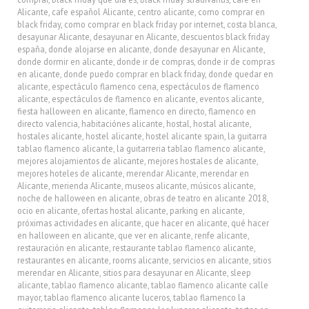
Alicante
,
cafe español Alicante
,
centro alicante
,
como comprar en
black friday
,
como comprar en black friday por internet
,
costa blanca
,
desayunar Alicante
,
desayunar en Alicante
,
descuentos black friday
españa
,
donde alojarse en alicante
,
donde desayunar en Alicante
,
donde dormir en alicante
,
donde ir de compras
,
donde ir de compras
en alicante
,
donde puedo comprar en black friday
,
donde quedar en
alicante
,
espectáculo flamenco cena
,
espectáculos de flamenco
alicante
,
espectáculos de flamenco en alicante
,
eventos alicante
,
fiesta halloween en alicante
,
flamenco en directo
,
flamenco en
directo valencia
,
habitaciónes alicante
,
hostal
,
hostal alicante
,
hostales alicante
,
hostel alicante
,
hostel alicante spain
,
la guitarra
tablao flamenco alicante
,
la guitarreria tablao flamenco alicante
,
mejores alojamientos de alicante
,
mejores hostales de alicante
,
mejores hoteles de alicante
,
merendar Alicante
,
merendar en
Alicante
,
merienda Alicante
,
museos alicante
,
músicos alicante
,
noche de halloween en alicante
,
obras de teatro en alicante 2018
,
ocio en alicante
,
ofertas hostal alicante
,
parking en alicante
,
próximas actividades en alicante
,
que hacer en alicante
,
qué hacer
en halloween en alicante
,
que ver en alicante
,
renfe alicante
,
restauración en alicante
,
restaurante tablao flamenco alicante
,
restaurantes en alicante
,
rooms alicante
,
servicios en alicante
,
sitios
merendar en Alicante
,
sitios para desayunar en Alicante
,
sleep
alicante
,
tablao flamenco alicante
,
tablao flamenco alicante calle
mayor
,
tablao flamenco alicante luceros
,
tablao flamenco la