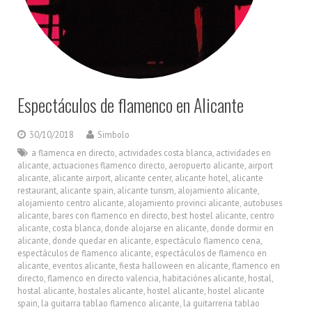
Espectáculos de flamenco en Alicante
30/10/2018
Simbolo
a flamenca en directo
,
actividades costa blanca
,
actividades en
alicante
,
actuaciones flamenco directo
,
aeropuerto alicante
,
airport
alicante
,
alicante airport
,
alicante center
,
alicante hotel
,
alicante
restaurant
,
alicante spain
,
alicante turism
,
alojamiento alicante
,
alojamiento centro alicante
,
alojamiento provinci alicante
,
autobuses
alicante
,
bares con flamenco en directo
,
best hostel alicante
,
centro
alicante
,
costa blanca
,
donde alojarse en alicante
,
donde dormir en
alicante
,
donde quedar en alicante
,
espectáculo flamenco cena
,
espectáculos de flamenco alicante
,
espectáculos de flamenco en
alicante
,
eventos alicante
,
fiesta halloween en alicante
,
flamenco en
directo
,
flamenco en directo valencia
,
habitaciónes alicante
,
hostal
,
hostal alicante
,
hostales alicante
,
hostel alicante
,
hostel alicante
spain
,
la guitarra tablao flamenco alicante
,
la guitarreria tablao