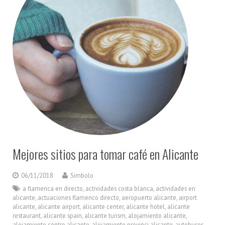
Mejores sitios para tomar café en Alicante
06/11/2018
Simbolo
a flamenca en directo
,
actividades costa blanca
,
actividades en
alicante
,
actuaciones flamenco directo
,
aeropuerto alicante
,
airport
alicante
,
alicante airport
,
alicante center
,
alicante hotel
,
alicante
restaurant
,
alicante spain
,
alicante turism
,
alojamiento alicante
,
alojamiento centro alicante
,
alojamiento provinci alicante
,
autobuses