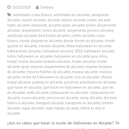
23/10/2018
Simbolo
actividades costa blanca
,
actividades en alicante
,
aeropuerto
alicante
,
airport alicante
,
alicante airport
,
alicante center
,
alicante
hotel
,
alicante restaurant
,
alicante spain
,
alicante turism
,
alojamiento
alicante
,
alojamiento centro alicante
,
alojamiento provinci alicante
,
autobuses alicante
,
best hostel alicante
,
centro alicante
,
costa
blanca
,
donde alojarse en alicante
,
donde dormir en alicante
,
donde
quedar en alicante
,
eventos alicante
,
fiesta halloween en alicante
,
habitaciónes alicante
,
halloween alicante 2018
,
halloween alicante
niños
,
halloween en alicante
,
halloween en alicante para niños
,
hostal
,
hostal alicante
,
hostales alicante
,
hostel alicante
,
hostel
alicante spain
,
mejores alojamientos de alicante
,
mejores hostales
de alicante
,
mejores hoteles de alicante
,
museos alicante
,
músicos
alicante
,
noche de halloween en alicante
,
ocio en alicante
,
ofertas
hostal alicante
,
parking en alicante
,
próximas actividades en alicante
,
que hacer en alicante
,
qué hacer en halloween en alicante
,
que ver
en alicante
,
renfe alicante
,
restauración en alicante
,
restaurantes en
alicante
,
rooms alicante
,
servicios en alicante
,
sleep alicante
,
the best
hotels in alicante
,
transport alicante
,
transporte en alicante
,
turismo
alicante
,
viajar alicante
,
viaje trabajo alicante
,
where to stay in
alicante
¿Aún no sabes que hacer la noche de Halloween en Alicante? Te