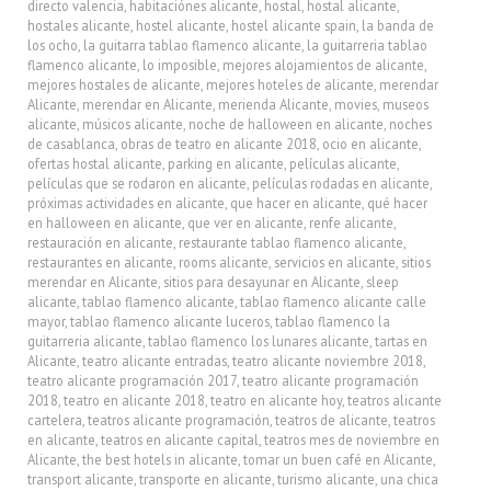
directo valencia
,
habitaciónes alicante
,
hostal
,
hostal alicante
,
hostales alicante
,
hostel alicante
,
hostel alicante spain
,
la banda de
los ocho
,
la guitarra tablao flamenco alicante
,
la guitarreria tablao
flamenco alicante
,
lo imposible
,
mejores alojamientos de alicante
,
mejores hostales de alicante
,
mejores hoteles de alicante
,
merendar
Alicante
,
merendar en Alicante
,
merienda Alicante
,
movies
,
museos
alicante
,
músicos alicante
,
noche de halloween en alicante
,
noches
de casablanca
,
obras de teatro en alicante 2018
,
ocio en alicante
,
ofertas hostal alicante
,
parking en alicante
,
películas alicante
,
películas que se rodaron en alicante
,
películas rodadas en alicante
,
próximas actividades en alicante
,
que hacer en alicante
,
qué hacer
en halloween en alicante
,
que ver en alicante
,
renfe alicante
,
restauración en alicante
,
restaurante tablao flamenco alicante
,
restaurantes en alicante
,
rooms alicante
,
servicios en alicante
,
sitios
merendar en Alicante
,
sitios para desayunar en Alicante
,
sleep
alicante
,
tablao flamenco alicante
,
tablao flamenco alicante calle
mayor
,
tablao flamenco alicante luceros
,
tablao flamenco la
guitarreria alicante
,
tablao flamenco los lunares alicante
,
tartas en
Alicante
,
teatro alicante entradas
,
teatro alicante noviembre 2018
,
teatro alicante programación 2017
,
teatro alicante programación
2018
,
teatro en alicante 2018
,
teatro en alicante hoy
,
teatros alicante
cartelera
,
teatros alicante programación
,
teatros de alicante
,
teatros
en alicante
,
teatros en alicante capital
,
teatros mes de noviembre en
Alicante
,
the best hotels in alicante
,
tomar un buen café en Alicante
,
transport alicante
,
transporte en alicante
,
turismo alicante
,
una chica