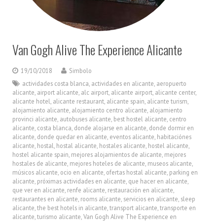
Van Gogh Alive The Experience Alicante
19/10/2018
Simbolo
actividades costa blanca
,
actividades en alicante
,
aeropuerto
alicante
,
airport alicante
,
alc airport
,
alicante airport
,
alicante center
,
alicante hotel
,
alicante restaurant
,
alicante spain
,
alicante turism
,
alojamiento alicante
,
alojamiento centro alicante
,
alojamiento
provinci alicante
,
autobuses alicante
,
best hostel alicante
,
centro
alicante
,
costa blanca
,
donde alojarse en alicante
,
donde dormir en
alicante
,
donde quedar en alicante
,
eventos alicante
,
habitaciónes
alicante
,
hostal
,
hostal alicante
,
hostales alicante
,
hostel alicante
,
hostel alicante spain
,
mejores alojamientos de alicante
,
mejores
hostales de alicante
,
mejores hoteles de alicante
,
museos alicante
,
músicos alicante
,
ocio en alicante
,
ofertas hostal alicante
,
parking en
alicante
,
próximas actividades en alicante
,
que hacer en alicante
,
que ver en alicante
,
renfe alicante
,
restauración en alicante
,
restaurantes en alicante
,
rooms alicante
,
servicios en alicante
,
sleep
alicante
,
the best hotels in alicante
,
transport alicante
,
transporte en
alicante
,
turismo alicante
,
Van Gogh Alive The Experience en