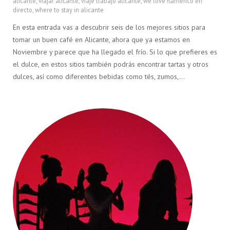
alicante
,
viajar alicante
,
viaje trabajo alicante
,
we love flamenco en
directo
,
where to stay in alicante
En esta entrada vas a descubrir seis de los mejores sitios para
tomar un buen café en Alicante, ahora que ya estamos en
Noviembre y parece que ha llegado el frío. Si lo que prefieres es
el dulce, en estos sitios también podrás encontrar tartas y otros
dulces, así como diferentes bebidas como tés, zumos,…