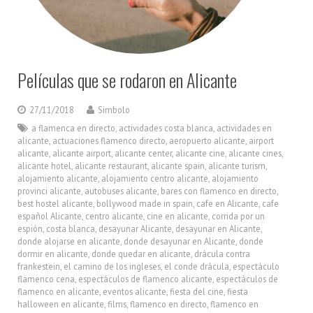
Películas que se rodaron en Alicante
27/11/2018
Simbolo
a flamenca en directo
,
actividades costa blanca
,
actividades en
alicante
,
actuaciones flamenco directo
,
aeropuerto alicante
,
airport
alicante
,
alicante airport
,
alicante center
,
alicante cine
,
alicante cines
,
alicante hotel
,
alicante restaurant
,
alicante spain
,
alicante turism
,
alojamiento alicante
,
alojamiento centro alicante
,
alojamiento
provinci alicante
,
autobuses alicante
,
bares con flamenco en directo
,
best hostel alicante
,
bollywood made in spain
,
cafe en Alicante
,
cafe
español Alicante
,
centro alicante
,
cine en alicante
,
corrida por un
espión
,
costa blanca
,
desayunar Alicante
,
desayunar en Alicante
,
donde alojarse en alicante
,
donde desayunar en Alicante
,
donde
dormir en alicante
,
donde quedar en alicante
,
drácula contra
frankestein
,
el camino de los ingleses
,
el conde drácula
,
espectáculo
flamenco cena
,
espectáculos de flamenco alicante
,
espectáculos de
flamenco en alicante
,
eventos alicante
,
fiesta del cine
,
fiesta
halloween en alicante
,
films
,
flamenco en directo
,
flamenco en