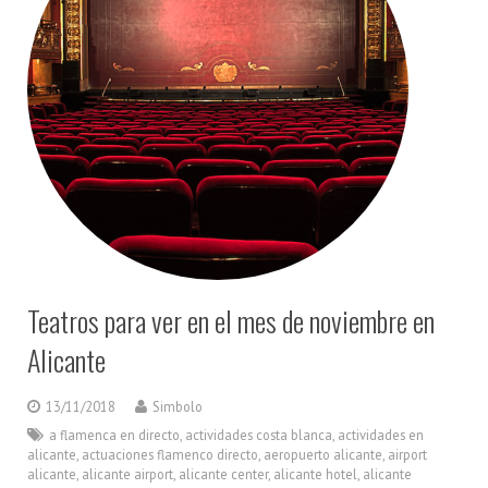
Teatros para ver en el mes de noviembre en
Alicante
13/11/2018
Simbolo
a flamenca en directo
,
actividades costa blanca
,
actividades en
alicante
,
actuaciones flamenco directo
,
aeropuerto alicante
,
airport
alicante
,
alicante airport
,
alicante center
,
alicante hotel
,
alicante