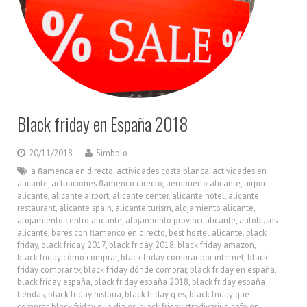
Black friday en España 2018
20/11/2018
Simbolo
a flamenca en directo
,
actividades costa blanca
,
actividades en
alicante
,
actuaciones flamenco directo
,
aeropuerto alicante
,
airport
alicante
,
alicante airport
,
alicante center
,
alicante hotel
,
alicante
restaurant
,
alicante spain
,
alicante turism
,
alojamiento alicante
,
alojamiento centro alicante
,
alojamiento provinci alicante
,
autobuses
alicante
,
bares con flamenco en directo
,
best hostel alicante
,
black
friday
,
black friday 2017
,
black friday 2018
,
black friday amazon
,
black friday cómo comprar
,
black friday comprar por internet
,
black
friday comprar tv
,
black friday dónde comprar
,
black friday en españa
,
black friday españa
,
black friday españa 2018
,
black friday españa
tiendas
,
black friday historia
,
black friday q es
,
black friday que
comprar
,
black friday que dia es
,
black friday stradivarius
,
cafe en