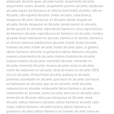
restaurant
,
alicante spain
,
alicante turism
,
alojamiento alicante
,
alojamiento centro alicante
,
alojamiento provinci alicante
,
autobuses
alicante
,
bares con flamenco en directo
,
best hostel alicante
,
cafe en
Alicante
,
cafe español Alicante
,
centro alicante
,
costa blanca
,
desayunar Alicante
,
desayunar en Alicante
,
donde alojarse en
alicante
,
donde desayunar en Alicante
,
donde dormir en alicante
,
donde quedar en alicante
,
espectáculo flamenco cena
,
espectáculos
de flamenco alicante
,
espectáculos de flamenco en alicante
,
eventos
alicante
,
fiesta halloween en alicante
,
flamenco en directo
,
flamenco
en directo valencia
,
habitaciónes alicante
,
hostal
,
hostal alicante
,
hostales alicante
,
hostel alicante
,
hostel alicante spain
,
la guitarra
tablao flamenco alicante
,
la guitarreria tablao flamenco alicante
,
mejores alojamientos de alicante
,
mejores hostales de alicante
,
mejores hoteles de alicante
,
merendar Alicante
,
merendar en
Alicante
,
merienda Alicante
,
museos alicante
,
músicos alicante
,
noche de halloween en alicante
,
obras de teatro en alicante 2018
,
ocio en alicante
,
ofertas hostal alicante
,
parking en alicante
,
próximas actividades en alicante
,
que hacer en alicante
,
qué hacer
en halloween en alicante
,
que ver en alicante
,
renfe alicante
,
restauración en alicante
,
restaurante tablao flamenco alicante
,
restaurantes en alicante
,
rooms alicante
,
servicios en alicante
,
sitios
merendar en Alicante
,
sitios para desayunar en Alicante
,
sleep
alicante
,
tablao flamenco alicante
,
tablao flamenco alicante calle
mayor
,
tablao flamenco alicante luceros
,
tablao flamenco la
guitarreria alicante
,
tablao flamenco los lunares alicante
,
tartas en