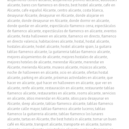
alicante
,
bares con flamenco en directo
,
best hostel alicante
,
cafe en
Alicante
,
cafe español Alicante
,
centro alicante
,
costa blanca
,
desayunar Alicante
,
desayunar en Alicante
,
donde alojarse en
alicante
,
donde desayunar en Alicante
,
donde dormir en alicante
,
donde quedar en alicante
,
espectáculo flamenco cena
,
espectáculos
de flamenco alicante
,
espectáculos de flamenco en alicante
,
eventos
alicante
,
fiesta halloween en alicante
,
flamenco en directo
,
flamenco
en directo valencia
,
habitaciónes alicante
,
hostal
,
hostal alicante
,
hostales alicante
,
hostel alicante
,
hostel alicante spain
,
la guitarra
tablao flamenco alicante
,
la guitarreria tablao flamenco alicante
,
mejores alojamientos de alicante
,
mejores hostales de alicante
,
mejores hoteles de alicante
,
merendar Alicante
,
merendar en
Alicante
,
merienda Alicante
,
museos alicante
,
músicos alicante
,
noche de halloween en alicante
,
ocio en alicante
,
ofertas hostal
alicante
,
parking en alicante
,
próximas actividades en alicante
,
que
hacer en alicante
,
qué hacer en halloween en alicante
,
que ver en
alicante
,
renfe alicante
,
restauración en alicante
,
restaurante tablao
flamenco alicante
,
restaurantes en alicante
,
rooms alicante
,
servicios
en alicante
,
sitios merendar en Alicante
,
sitios para desayunar en
Alicante
,
sleep alicante
,
tablao flamenco alicante
,
tablao flamenco
alicante calle mayor
,
tablao flamenco alicante luceros
,
tablao
flamenco la guitarreria alicante
,
tablao flamenco los lunares
alicante
,
tartas en Alicante
,
the best hotels in alicante
,
tomar un buen
café en Alicante
,
transport alicante
,
transporte en alicante
,
turismo