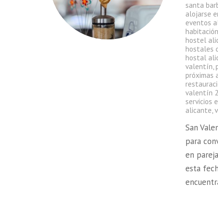
santa bar
alojarse e
eventos a
habitació
hostel ali
hostales 
hostal al
valentín
,
próximas 
restauraci
valentín 
servicios 
alicante
,
v
San Vale
para con
en pareja
esta fec
encuentra