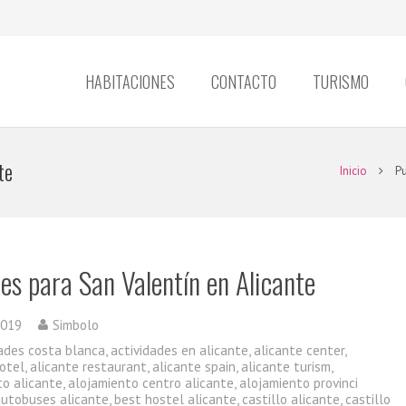
HABITACIONES
CONTACTO
TURISMO
te
Inicio
Pu
es para San Valentín en Alicante
2019
Simbolo
dades costa blanca
,
actividades en alicante
,
alicante center
,
hotel
,
alicante restaurant
,
alicante spain
,
alicante turism
,
to alicante
,
alojamiento centro alicante
,
alojamiento provinci
autobuses alicante
,
best hostel alicante
,
castillo alicante
,
castillo