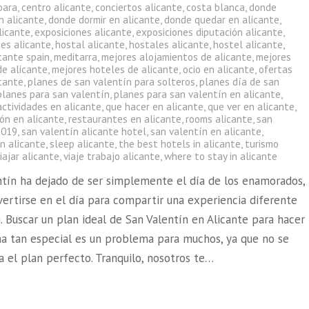
bara
,
centro alicante
,
conciertos alicante
,
costa blanca
,
donde
n alicante
,
donde dormir en alicante
,
donde quedar en alicante
,
licante
,
exposiciones alicante
,
exposiciones diputación alicante
,
nes alicante
,
hostal alicante
,
hostales alicante
,
hostel alicante
,
cante spain
,
meditarra
,
mejores alojamientos de alicante
,
mejores
de alicante
,
mejores hoteles de alicante
,
ocio en alicante
,
ofertas
icante
,
planes de san valentín para solteros
,
planes día de san
planes para san valentín
,
planes para san valentín en alicante
,
actividades en alicante
,
que hacer en alicante
,
que ver en alicante
,
ón en alicante
,
restaurantes en alicante
,
rooms alicante
,
san
2019
,
san valentín alicante hotel
,
san valentín en alicante
,
en alicante
,
sleep alicante
,
the best hotels in alicante
,
turismo
iajar alicante
,
viaje trabajo alicante
,
where to stay in alicante
ntín ha dejado de ser simplemente el día de los enamorados,
vertirse en el día para compartir una experiencia diferente
. Buscar un plan ideal de San Valentín en Alicante para hacer
ha tan especial es un problema para muchos, ya que no se
 el plan perfecto. Tranquilo, nosotros te…