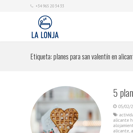
+34 965 20 34 33
Etiqueta:
planes para san valentín en alican
5 plan
05/02/
activi
alicante 
alojamien
alicante
,