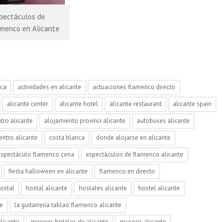
pectáculos de
amenco en Alicante
nca
actividades en alicante
actuaciones flamenco directo
alicante center
alicante hotel
alicante restaurant
alicante spain
tro alicante
alojamiento provinci alicante
autobuses alicante
entro alicante
costa blanca
donde alojarse en alicante
espectáculo flamenco cena
espectáculos de flamenco alicante
fiesta halloween en alicante
flamenco en directo
ostal
hostal alicante
hostales alicante
hostel alicante
te
la guitarreria tablao flamenco alicante
licante
mejores hoteles de alicante
museos alicante