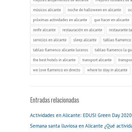
músicos alicante
noche de halloween en alicante
oc
próximas actividades en alicante
que hacer en alicante
renfe alicante
restauración en alicante
restaurante t
servicios en alicante
sleep alicante
tablao flamenco 
tablao flamenco alicante luceros
tablao flamenco la gui
the best hotels in alicante
transport alicante
transpor
we love flamenco en directo
where to stay in alicante
Entradas relacionadas
Actividades en Alicante: EDUSI Green Day 2020
Semana santa lluviosa en Alicante ¿Qué activida