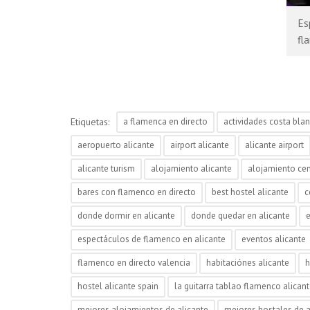
Es
fl
Etiquetas:
a flamenca en directo
actividades costa bla
aeropuerto alicante
airport alicante
alicante airport
alicante turism
alojamiento alicante
alojamiento cen
bares con flamenco en directo
best hostel alicante
c
donde dormir en alicante
donde quedar en alicante
espectáculos de flamenco en alicante
eventos alicante
flamenco en directo valencia
habitaciónes alicante
h
hostel alicante spain
la guitarra tablao flamenco alican
mejores alojamientos de alicante
mejores hostales de a