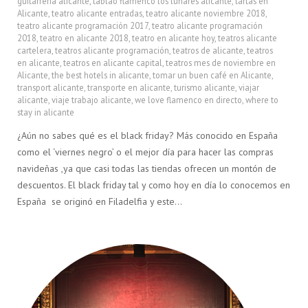
guitarreria alicante
,
tablao flamenco los lunares alicante
,
tartas en
Alicante
,
teatro alicante entradas
,
teatro alicante noviembre 2018
,
teatro alicante programación 2017
,
teatro alicante programación
2018
,
teatro en alicante 2018
,
teatro en alicante hoy
,
teatros alicante
cartelera
,
teatros alicante programación
,
teatros de alicante
,
teatros
en alicante
,
teatros en alicante capital
,
teatros mes de noviembre en
Alicante
,
the best hotels in alicante
,
tomar un buen café en Alicante
,
transport alicante
,
transporte en alicante
,
turismo alicante
,
viajar
alicante
,
viaje trabajo alicante
,
we love flamenco en directo
,
where to
stay in alicante
¿Aún no sabes qué es el black friday? Más conocido en España
como el ‘viernes negro’ o el mejor día para hacer las compras
navideñas ,ya que casi todas las tiendas ofrecen un montón de
descuentos. El black friday tal y como hoy en día lo conocemos en
España se originó en Filadelfia y este…