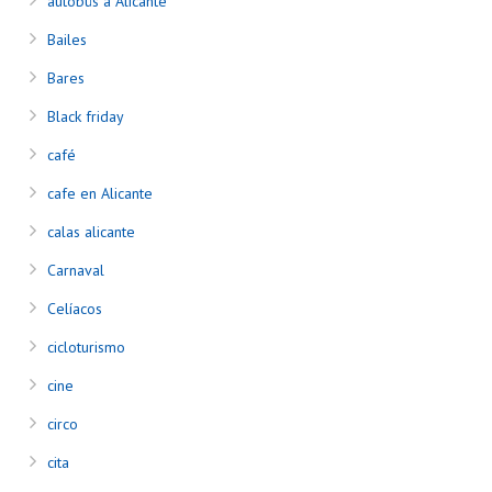
autobús a Alicante
Bailes
Bares
Black friday
café
cafe en Alicante
calas alicante
Carnaval
Celíacos
cicloturismo
cine
circo
cita