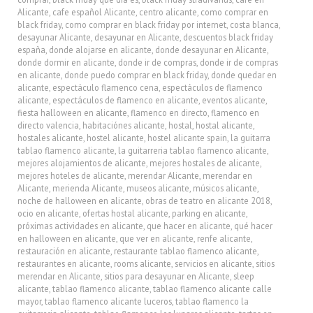
Alicante
,
cafe español Alicante
,
centro alicante
,
como comprar en
black friday
,
como comprar en black friday por internet
,
costa blanca
,
desayunar Alicante
,
desayunar en Alicante
,
descuentos black friday
españa
,
donde alojarse en alicante
,
donde desayunar en Alicante
,
donde dormir en alicante
,
donde ir de compras
,
donde ir de compras
en alicante
,
donde puedo comprar en black friday
,
donde quedar en
alicante
,
espectáculo flamenco cena
,
espectáculos de flamenco
alicante
,
espectáculos de flamenco en alicante
,
eventos alicante
,
fiesta halloween en alicante
,
flamenco en directo
,
flamenco en
directo valencia
,
habitaciónes alicante
,
hostal
,
hostal alicante
,
hostales alicante
,
hostel alicante
,
hostel alicante spain
,
la guitarra
tablao flamenco alicante
,
la guitarreria tablao flamenco alicante
,
mejores alojamientos de alicante
,
mejores hostales de alicante
,
mejores hoteles de alicante
,
merendar Alicante
,
merendar en
Alicante
,
merienda Alicante
,
museos alicante
,
músicos alicante
,
noche de halloween en alicante
,
obras de teatro en alicante 2018
,
ocio en alicante
,
ofertas hostal alicante
,
parking en alicante
,
próximas actividades en alicante
,
que hacer en alicante
,
qué hacer
en halloween en alicante
,
que ver en alicante
,
renfe alicante
,
restauración en alicante
,
restaurante tablao flamenco alicante
,
restaurantes en alicante
,
rooms alicante
,
servicios en alicante
,
sitios
merendar en Alicante
,
sitios para desayunar en Alicante
,
sleep
alicante
,
tablao flamenco alicante
,
tablao flamenco alicante calle
mayor
,
tablao flamenco alicante luceros
,
tablao flamenco la