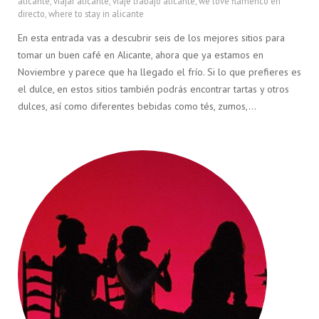
alicante
,
viajar alicante
,
viaje trabajo alicante
,
we love flamenco en
directo
,
where to stay in alicante
En esta entrada vas a descubrir seis de los mejores sitios para
tomar un buen café en Alicante, ahora que ya estamos en
Noviembre y parece que ha llegado el frío. Si lo que prefieres es
el dulce, en estos sitios también podrás encontrar tartas y otros
dulces, así como diferentes bebidas como tés, zumos,…