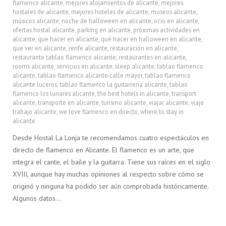
flamenco alicante
,
mejores alojamientos de alicante
,
mejores
hostales de alicante
,
mejores hoteles de alicante
,
museos alicante
,
músicos alicante
,
noche de halloween en alicante
,
ocio en alicante
,
ofertas hostal alicante
,
parking en alicante
,
próximas actividades en
alicante
,
que hacer en alicante
,
qué hacer en halloween en alicante
,
que ver en alicante
,
renfe alicante
,
restauración en alicante
,
restaurante tablao flamenco alicante
,
restaurantes en alicante
,
rooms alicante
,
servicios en alicante
,
sleep alicante
,
tablao flamenco
alicante
,
tablao flamenco alicante calle mayor
,
tablao flamenco
alicante luceros
,
tablao flamenco la guitarreria alicante
,
tablao
flamenco los lunares alicante
,
the best hotels in alicante
,
transport
alicante
,
transporte en alicante
,
turismo alicante
,
viajar alicante
,
viaje
trabajo alicante
,
we love flamenco en directo
,
where to stay in
alicante
Desde Hostal La Lonja te recomendamos cuatro espectáculos en
directo de flamenco en Alicante. El flamenco es un arte, que
integra el cante, el baile y la guitarra. Tiene sus raíces en el siglo
XVIII, aunque hay muchas opiniones al respecto sobre cómo se
originó y ninguna ha podido ser aún comprobada históricamente.
Algunos datos…