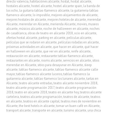
directo valencia
,
habitaciónes alicante
,
hostal
,
hostal alicante
,
hostales alicante
,
hostel alicante
,
hostel alicante spain
,
la banda de
los ocho
,
la guitarra tablao flamenco alicante
,
la guitarreria tablao
flamenco alicante
,
lo imposible
,
mejores alojamientos de alicante
,
mejores hostales de alicante
,
mejores hoteles de alicante
,
merendar
Alicante
,
merendar en Alicante
,
merienda Alicante
,
movies
,
museos
alicante
,
músicos alicante
,
noche de halloween en alicante
,
noches
de casablanca
,
obras de teatro en alicante 2018
,
ocio en alicante
,
ofertas hostal alicante
,
parking en alicante
,
películas alicante
,
películas que se rodaron en alicante
,
películas rodadas en alicante
,
próximas actividades en alicante
,
que hacer en alicante
,
qué hacer
en halloween en alicante
,
que ver en alicante
,
renfe alicante
,
restauración en alicante
,
restaurante tablao flamenco alicante
,
restaurantes en alicante
,
rooms alicante
,
servicios en alicante
,
sitios
merendar en Alicante
,
sitios para desayunar en Alicante
,
sleep
alicante
,
tablao flamenco alicante
,
tablao flamenco alicante calle
mayor
,
tablao flamenco alicante luceros
,
tablao flamenco la
guitarreria alicante
,
tablao flamenco los lunares alicante
,
tartas en
Alicante
,
teatro alicante entradas
,
teatro alicante noviembre 2018
,
teatro alicante programación 2017
,
teatro alicante programación
2018
,
teatro en alicante 2018
,
teatro en alicante hoy
,
teatros alicante
cartelera
,
teatros alicante programación
,
teatros de alicante
,
teatros
en alicante
,
teatros en alicante capital
,
teatros mes de noviembre en
Alicante
,
the best hotels in alicante
,
tomar un buen café en Alicante
,
transport alicante
,
transporte en alicante
,
turismo alicante
,
una chica