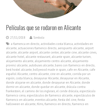
Películas que se rodaron en Alicante
27/11/2018
Simbolo
a flamenca en directo
,
actividades costa blanca
,
actividades en
alicante
,
actuaciones flamenco directo
,
aeropuerto alicante
,
airport
alicante
,
alicante airport
,
alicante center
,
alicante cine
,
alicante cines
,
alicante hotel
,
alicante restaurant
,
alicante spain
,
alicante turism
,
alojamiento alicante
,
alojamiento centro alicante
,
alojamiento
provinci alicante
,
autobuses alicante
,
bares con flamenco en directo
,
best hostel alicante
,
bollywood made in spain
,
cafe en Alicante
,
cafe
español Alicante
,
centro alicante
,
cine en alicante
,
corrida por un
espión
,
costa blanca
,
desayunar Alicante
,
desayunar en Alicante
,
donde alojarse en alicante
,
donde desayunar en Alicante
,
donde
dormir en alicante
,
donde quedar en alicante
,
drácula contra
frankestein
,
el camino de los ingleses
,
el conde drácula
,
espectáculo
flamenco cena
,
espectáculos de flamenco alicante
,
espectáculos de
flamenco en alicante
,
eventos alicante
,
fiesta del cine
,
fiesta
halloween en alicante
,
films
,
flamenco en directo
,
flamenco en