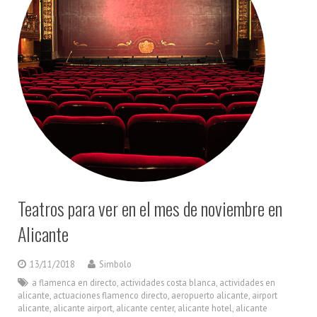
Teatros para ver en el mes de noviembre en
Alicante
13/11/2018
Simbolo
a flamenca en directo
,
actividades costa blanca
,
actividades en
alicante
,
actuaciones flamenco directo
,
aeropuerto alicante
,
airport
alicante
,
alicante airport
,
alicante center
,
alicante hotel
,
alicante