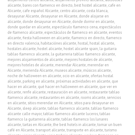
alicante
,
bares con flamenco en directo
,
best hostel alicante
,
cafe en
Alicante
,
cafe español Alicante
,
centro alicante
,
costa blanca
,
desayunar Alicante
,
desayunar en Alicante
,
donde alojarse en
alicante
,
donde desayunar en Alicante
,
donde dormir en alicante
,
donde quedar en alicante
,
espectáculo flamenco cena
,
espectáculos
de flamenco alicante
,
espectáculos de flamenco en alicante
,
eventos
alicante
,
fiesta halloween en alicante
,
flamenco en directo
,
flamenco
en directo valencia
,
habitaciónes alicante
,
hostal
,
hostal alicante
,
hostales alicante
,
hostel alicante
,
hostel alicante spain
,
la guitarra
tablao flamenco alicante
,
la guitarreria tablao flamenco alicante
,
mejores alojamientos de alicante
,
mejores hostales de alicante
,
mejores hoteles de alicante
,
merendar Alicante
,
merendar en
Alicante
,
merienda Alicante
,
museos alicante
,
músicos alicante
,
noche de halloween en alicante
,
ocio en alicante
,
ofertas hostal
alicante
,
parking en alicante
,
próximas actividades en alicante
,
que
hacer en alicante
,
qué hacer en halloween en alicante
,
que ver en
alicante
,
renfe alicante
,
restauración en alicante
,
restaurante tablao
flamenco alicante
,
restaurantes en alicante
,
rooms alicante
,
servicios
en alicante
,
sitios merendar en Alicante
,
sitios para desayunar en
Alicante
,
sleep alicante
,
tablao flamenco alicante
,
tablao flamenco
alicante calle mayor
,
tablao flamenco alicante luceros
,
tablao
flamenco la guitarreria alicante
,
tablao flamenco los lunares
alicante
,
tartas en Alicante
,
the best hotels in alicante
,
tomar un buen
café en Alicante
,
transport alicante
,
transporte en alicante
,
turismo