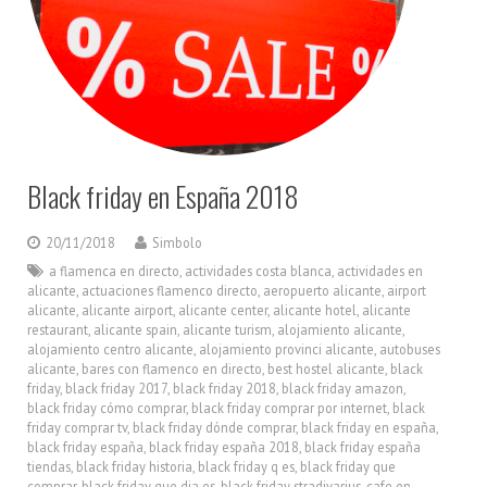
Black friday en España 2018
20/11/2018
Simbolo
a flamenca en directo
,
actividades costa blanca
,
actividades en
alicante
,
actuaciones flamenco directo
,
aeropuerto alicante
,
airport
alicante
,
alicante airport
,
alicante center
,
alicante hotel
,
alicante
restaurant
,
alicante spain
,
alicante turism
,
alojamiento alicante
,
alojamiento centro alicante
,
alojamiento provinci alicante
,
autobuses
alicante
,
bares con flamenco en directo
,
best hostel alicante
,
black
friday
,
black friday 2017
,
black friday 2018
,
black friday amazon
,
black friday cómo comprar
,
black friday comprar por internet
,
black
friday comprar tv
,
black friday dónde comprar
,
black friday en españa
,
black friday españa
,
black friday españa 2018
,
black friday españa
tiendas
,
black friday historia
,
black friday q es
,
black friday que
comprar
,
black friday que dia es
,
black friday stradivarius
,
cafe en