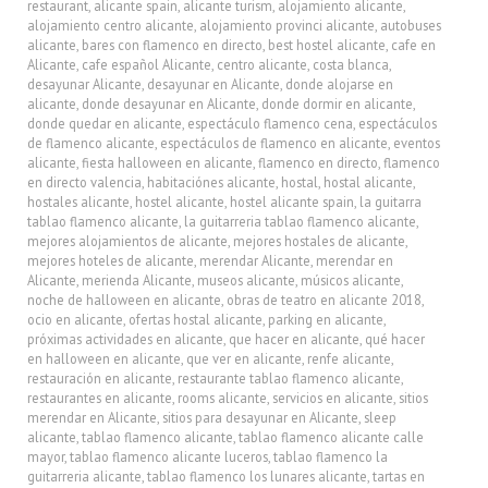
restaurant
,
alicante spain
,
alicante turism
,
alojamiento alicante
,
alojamiento centro alicante
,
alojamiento provinci alicante
,
autobuses
alicante
,
bares con flamenco en directo
,
best hostel alicante
,
cafe en
Alicante
,
cafe español Alicante
,
centro alicante
,
costa blanca
,
desayunar Alicante
,
desayunar en Alicante
,
donde alojarse en
alicante
,
donde desayunar en Alicante
,
donde dormir en alicante
,
donde quedar en alicante
,
espectáculo flamenco cena
,
espectáculos
de flamenco alicante
,
espectáculos de flamenco en alicante
,
eventos
alicante
,
fiesta halloween en alicante
,
flamenco en directo
,
flamenco
en directo valencia
,
habitaciónes alicante
,
hostal
,
hostal alicante
,
hostales alicante
,
hostel alicante
,
hostel alicante spain
,
la guitarra
tablao flamenco alicante
,
la guitarreria tablao flamenco alicante
,
mejores alojamientos de alicante
,
mejores hostales de alicante
,
mejores hoteles de alicante
,
merendar Alicante
,
merendar en
Alicante
,
merienda Alicante
,
museos alicante
,
músicos alicante
,
noche de halloween en alicante
,
obras de teatro en alicante 2018
,
ocio en alicante
,
ofertas hostal alicante
,
parking en alicante
,
próximas actividades en alicante
,
que hacer en alicante
,
qué hacer
en halloween en alicante
,
que ver en alicante
,
renfe alicante
,
restauración en alicante
,
restaurante tablao flamenco alicante
,
restaurantes en alicante
,
rooms alicante
,
servicios en alicante
,
sitios
merendar en Alicante
,
sitios para desayunar en Alicante
,
sleep
alicante
,
tablao flamenco alicante
,
tablao flamenco alicante calle
mayor
,
tablao flamenco alicante luceros
,
tablao flamenco la
guitarreria alicante
,
tablao flamenco los lunares alicante
,
tartas en