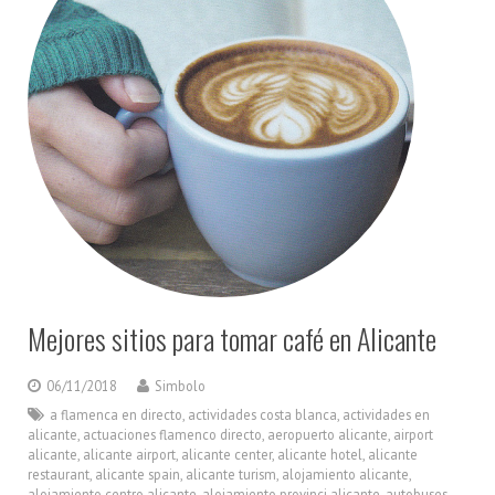
Mejores sitios para tomar café en Alicante
06/11/2018
Simbolo
a flamenca en directo
,
actividades costa blanca
,
actividades en
alicante
,
actuaciones flamenco directo
,
aeropuerto alicante
,
airport
alicante
,
alicante airport
,
alicante center
,
alicante hotel
,
alicante
restaurant
,
alicante spain
,
alicante turism
,
alojamiento alicante
,
alojamiento centro alicante
,
alojamiento provinci alicante
,
autobuses