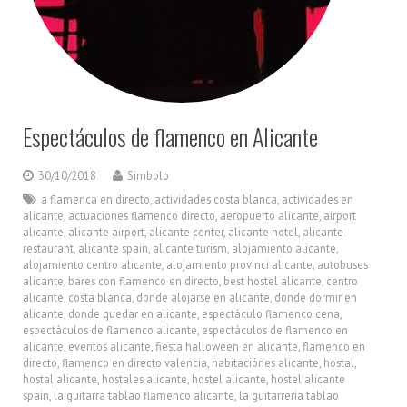
Espectáculos de flamenco en Alicante
30/10/2018
Simbolo
a flamenca en directo
,
actividades costa blanca
,
actividades en
alicante
,
actuaciones flamenco directo
,
aeropuerto alicante
,
airport
alicante
,
alicante airport
,
alicante center
,
alicante hotel
,
alicante
restaurant
,
alicante spain
,
alicante turism
,
alojamiento alicante
,
alojamiento centro alicante
,
alojamiento provinci alicante
,
autobuses
alicante
,
bares con flamenco en directo
,
best hostel alicante
,
centro
alicante
,
costa blanca
,
donde alojarse en alicante
,
donde dormir en
alicante
,
donde quedar en alicante
,
espectáculo flamenco cena
,
espectáculos de flamenco alicante
,
espectáculos de flamenco en
alicante
,
eventos alicante
,
fiesta halloween en alicante
,
flamenco en
directo
,
flamenco en directo valencia
,
habitaciónes alicante
,
hostal
,
hostal alicante
,
hostales alicante
,
hostel alicante
,
hostel alicante
spain
,
la guitarra tablao flamenco alicante
,
la guitarreria tablao