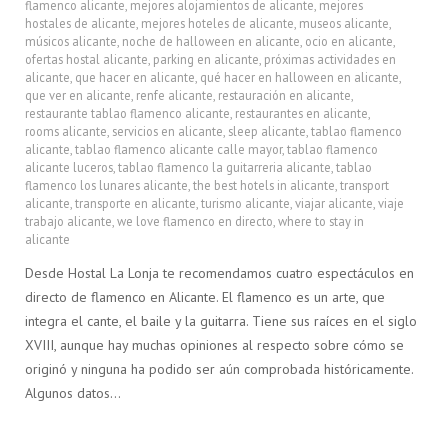
flamenco alicante
,
mejores alojamientos de alicante
,
mejores
hostales de alicante
,
mejores hoteles de alicante
,
museos alicante
,
músicos alicante
,
noche de halloween en alicante
,
ocio en alicante
,
ofertas hostal alicante
,
parking en alicante
,
próximas actividades en
alicante
,
que hacer en alicante
,
qué hacer en halloween en alicante
,
que ver en alicante
,
renfe alicante
,
restauración en alicante
,
restaurante tablao flamenco alicante
,
restaurantes en alicante
,
rooms alicante
,
servicios en alicante
,
sleep alicante
,
tablao flamenco
alicante
,
tablao flamenco alicante calle mayor
,
tablao flamenco
alicante luceros
,
tablao flamenco la guitarreria alicante
,
tablao
flamenco los lunares alicante
,
the best hotels in alicante
,
transport
alicante
,
transporte en alicante
,
turismo alicante
,
viajar alicante
,
viaje
trabajo alicante
,
we love flamenco en directo
,
where to stay in
alicante
Desde Hostal La Lonja te recomendamos cuatro espectáculos en
directo de flamenco en Alicante. El flamenco es un arte, que
integra el cante, el baile y la guitarra. Tiene sus raíces en el siglo
XVIII, aunque hay muchas opiniones al respecto sobre cómo se
originó y ninguna ha podido ser aún comprobada históricamente.
Algunos datos…