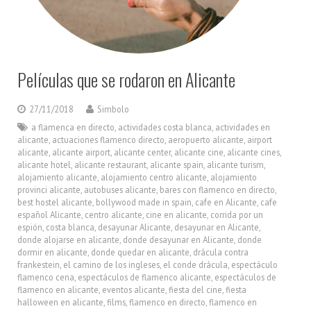
Películas que se rodaron en Alicante
27/11/2018
Simbolo
a flamenca en directo
,
actividades costa blanca
,
actividades en
alicante
,
actuaciones flamenco directo
,
aeropuerto alicante
,
airport
alicante
,
alicante airport
,
alicante center
,
alicante cine
,
alicante cines
,
alicante hotel
,
alicante restaurant
,
alicante spain
,
alicante turism
,
alojamiento alicante
,
alojamiento centro alicante
,
alojamiento
provinci alicante
,
autobuses alicante
,
bares con flamenco en directo
,
best hostel alicante
,
bollywood made in spain
,
cafe en Alicante
,
cafe
español Alicante
,
centro alicante
,
cine en alicante
,
corrida por un
espión
,
costa blanca
,
desayunar Alicante
,
desayunar en Alicante
,
donde alojarse en alicante
,
donde desayunar en Alicante
,
donde
dormir en alicante
,
donde quedar en alicante
,
drácula contra
frankestein
,
el camino de los ingleses
,
el conde drácula
,
espectáculo
flamenco cena
,
espectáculos de flamenco alicante
,
espectáculos de
flamenco en alicante
,
eventos alicante
,
fiesta del cine
,
fiesta
halloween en alicante
,
films
,
flamenco en directo
,
flamenco en