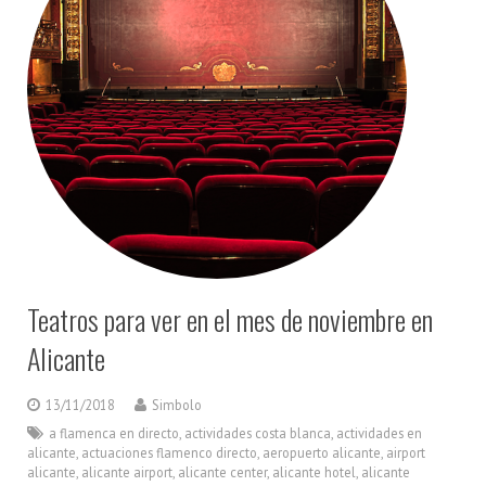
Teatros para ver en el mes de noviembre en
Alicante
13/11/2018
Simbolo
a flamenca en directo
,
actividades costa blanca
,
actividades en
alicante
,
actuaciones flamenco directo
,
aeropuerto alicante
,
airport
alicante
,
alicante airport
,
alicante center
,
alicante hotel
,
alicante