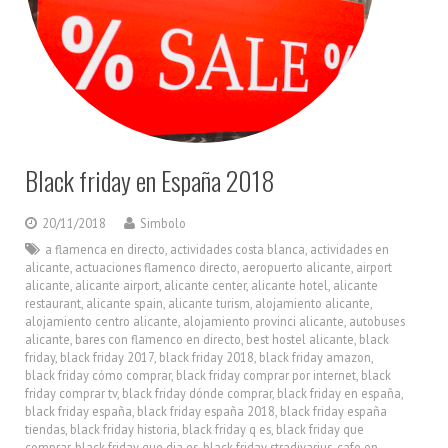
Black friday en España 2018
20/11/2018
Simbolo
a flamenca en directo
,
actividades costa blanca
,
actividades en
alicante
,
actuaciones flamenco directo
,
aeropuerto alicante
,
airport
alicante
,
alicante airport
,
alicante center
,
alicante hotel
,
alicante
restaurant
,
alicante spain
,
alicante turism
,
alojamiento alicante
,
alojamiento centro alicante
,
alojamiento provinci alicante
,
autobuses
alicante
,
bares con flamenco en directo
,
best hostel alicante
,
black
friday
,
black friday 2017
,
black friday 2018
,
black friday amazon
,
black friday cómo comprar
,
black friday comprar por internet
,
black
friday comprar tv
,
black friday dónde comprar
,
black friday en españa
,
black friday españa
,
black friday españa 2018
,
black friday españa
tiendas
,
black friday historia
,
black friday q es
,
black friday que
comprar
,
black friday que dia es
,
black friday stradivarius
,
cafe en