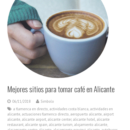
Mejores sitios para tomar café en Alicante
06/11/2018
Simbolo
a flamenca en directo
,
actividades costa blanca
,
actividades en
alicante
,
actuaciones flamenco directo
,
aeropuerto alicante
,
airport
alicante
,
alicante airport
,
alicante center
,
alicante hotel
,
alicante
restaurant
,
alicante spain
,
alicante turism
,
alojamiento alicante
,
alojamiento centro alicante
,
alojamiento provinci alicante
,
autobuses