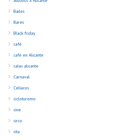
autobús a Alicante
Bailes
Bares
Black friday
café
cafe en Alicante
calas alicante
Carnaval
Celíacos
cicloturismo
cine
circo
cita