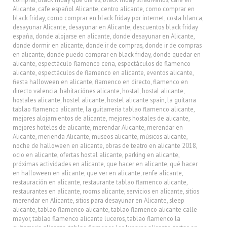
Alicante
,
cafe español Alicante
,
centro alicante
,
como comprar en
black friday
,
como comprar en black friday por internet
,
costa blanca
,
desayunar Alicante
,
desayunar en Alicante
,
descuentos black friday
españa
,
donde alojarse en alicante
,
donde desayunar en Alicante
,
donde dormir en alicante
,
donde ir de compras
,
donde ir de compras
en alicante
,
donde puedo comprar en black friday
,
donde quedar en
alicante
,
espectáculo flamenco cena
,
espectáculos de flamenco
alicante
,
espectáculos de flamenco en alicante
,
eventos alicante
,
fiesta halloween en alicante
,
flamenco en directo
,
flamenco en
directo valencia
,
habitaciónes alicante
,
hostal
,
hostal alicante
,
hostales alicante
,
hostel alicante
,
hostel alicante spain
,
la guitarra
tablao flamenco alicante
,
la guitarreria tablao flamenco alicante
,
mejores alojamientos de alicante
,
mejores hostales de alicante
,
mejores hoteles de alicante
,
merendar Alicante
,
merendar en
Alicante
,
merienda Alicante
,
museos alicante
,
músicos alicante
,
noche de halloween en alicante
,
obras de teatro en alicante 2018
,
ocio en alicante
,
ofertas hostal alicante
,
parking en alicante
,
próximas actividades en alicante
,
que hacer en alicante
,
qué hacer
en halloween en alicante
,
que ver en alicante
,
renfe alicante
,
restauración en alicante
,
restaurante tablao flamenco alicante
,
restaurantes en alicante
,
rooms alicante
,
servicios en alicante
,
sitios
merendar en Alicante
,
sitios para desayunar en Alicante
,
sleep
alicante
,
tablao flamenco alicante
,
tablao flamenco alicante calle
mayor
,
tablao flamenco alicante luceros
,
tablao flamenco la