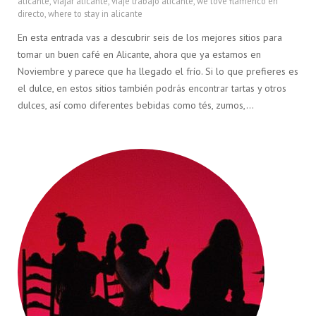
alicante
,
viajar alicante
,
viaje trabajo alicante
,
we love flamenco en
directo
,
where to stay in alicante
En esta entrada vas a descubrir seis de los mejores sitios para
tomar un buen café en Alicante, ahora que ya estamos en
Noviembre y parece que ha llegado el frío. Si lo que prefieres es
el dulce, en estos sitios también podrás encontrar tartas y otros
dulces, así como diferentes bebidas como tés, zumos,…