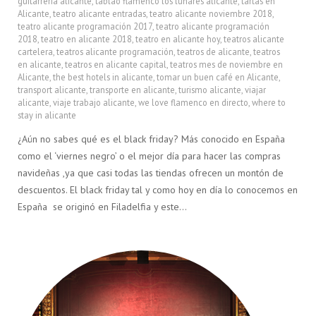
guitarreria alicante
,
tablao flamenco los lunares alicante
,
tartas en
Alicante
,
teatro alicante entradas
,
teatro alicante noviembre 2018
,
teatro alicante programación 2017
,
teatro alicante programación
2018
,
teatro en alicante 2018
,
teatro en alicante hoy
,
teatros alicante
cartelera
,
teatros alicante programación
,
teatros de alicante
,
teatros
en alicante
,
teatros en alicante capital
,
teatros mes de noviembre en
Alicante
,
the best hotels in alicante
,
tomar un buen café en Alicante
,
transport alicante
,
transporte en alicante
,
turismo alicante
,
viajar
alicante
,
viaje trabajo alicante
,
we love flamenco en directo
,
where to
stay in alicante
¿Aún no sabes qué es el black friday? Más conocido en España
como el ‘viernes negro’ o el mejor día para hacer las compras
navideñas ,ya que casi todas las tiendas ofrecen un montón de
descuentos. El black friday tal y como hoy en día lo conocemos en
España se originó en Filadelfia y este…