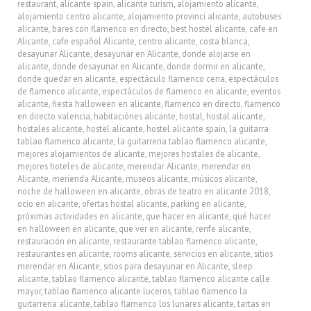
restaurant
,
alicante spain
,
alicante turism
,
alojamiento alicante
,
alojamiento centro alicante
,
alojamiento provinci alicante
,
autobuses
alicante
,
bares con flamenco en directo
,
best hostel alicante
,
cafe en
Alicante
,
cafe español Alicante
,
centro alicante
,
costa blanca
,
desayunar Alicante
,
desayunar en Alicante
,
donde alojarse en
alicante
,
donde desayunar en Alicante
,
donde dormir en alicante
,
donde quedar en alicante
,
espectáculo flamenco cena
,
espectáculos
de flamenco alicante
,
espectáculos de flamenco en alicante
,
eventos
alicante
,
fiesta halloween en alicante
,
flamenco en directo
,
flamenco
en directo valencia
,
habitaciónes alicante
,
hostal
,
hostal alicante
,
hostales alicante
,
hostel alicante
,
hostel alicante spain
,
la guitarra
tablao flamenco alicante
,
la guitarreria tablao flamenco alicante
,
mejores alojamientos de alicante
,
mejores hostales de alicante
,
mejores hoteles de alicante
,
merendar Alicante
,
merendar en
Alicante
,
merienda Alicante
,
museos alicante
,
músicos alicante
,
noche de halloween en alicante
,
obras de teatro en alicante 2018
,
ocio en alicante
,
ofertas hostal alicante
,
parking en alicante
,
próximas actividades en alicante
,
que hacer en alicante
,
qué hacer
en halloween en alicante
,
que ver en alicante
,
renfe alicante
,
restauración en alicante
,
restaurante tablao flamenco alicante
,
restaurantes en alicante
,
rooms alicante
,
servicios en alicante
,
sitios
merendar en Alicante
,
sitios para desayunar en Alicante
,
sleep
alicante
,
tablao flamenco alicante
,
tablao flamenco alicante calle
mayor
,
tablao flamenco alicante luceros
,
tablao flamenco la
guitarreria alicante
,
tablao flamenco los lunares alicante
,
tartas en