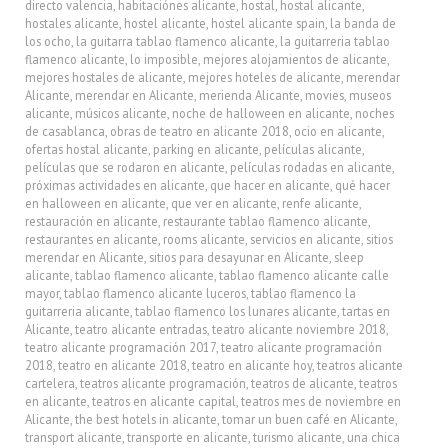
directo valencia
,
habitaciónes alicante
,
hostal
,
hostal alicante
,
hostales alicante
,
hostel alicante
,
hostel alicante spain
,
la banda de
los ocho
,
la guitarra tablao flamenco alicante
,
la guitarreria tablao
flamenco alicante
,
lo imposible
,
mejores alojamientos de alicante
,
mejores hostales de alicante
,
mejores hoteles de alicante
,
merendar
Alicante
,
merendar en Alicante
,
merienda Alicante
,
movies
,
museos
alicante
,
músicos alicante
,
noche de halloween en alicante
,
noches
de casablanca
,
obras de teatro en alicante 2018
,
ocio en alicante
,
ofertas hostal alicante
,
parking en alicante
,
películas alicante
,
películas que se rodaron en alicante
,
películas rodadas en alicante
,
próximas actividades en alicante
,
que hacer en alicante
,
qué hacer
en halloween en alicante
,
que ver en alicante
,
renfe alicante
,
restauración en alicante
,
restaurante tablao flamenco alicante
,
restaurantes en alicante
,
rooms alicante
,
servicios en alicante
,
sitios
merendar en Alicante
,
sitios para desayunar en Alicante
,
sleep
alicante
,
tablao flamenco alicante
,
tablao flamenco alicante calle
mayor
,
tablao flamenco alicante luceros
,
tablao flamenco la
guitarreria alicante
,
tablao flamenco los lunares alicante
,
tartas en
Alicante
,
teatro alicante entradas
,
teatro alicante noviembre 2018
,
teatro alicante programación 2017
,
teatro alicante programación
2018
,
teatro en alicante 2018
,
teatro en alicante hoy
,
teatros alicante
cartelera
,
teatros alicante programación
,
teatros de alicante
,
teatros
en alicante
,
teatros en alicante capital
,
teatros mes de noviembre en
Alicante
,
the best hotels in alicante
,
tomar un buen café en Alicante
,
transport alicante
,
transporte en alicante
,
turismo alicante
,
una chica