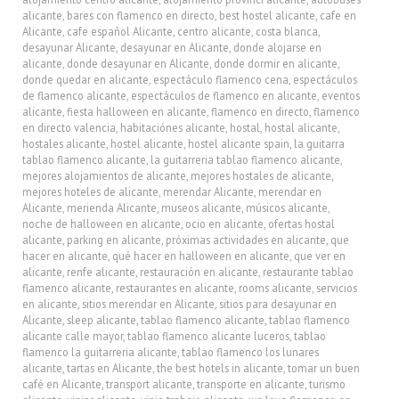
alicante
,
bares con flamenco en directo
,
best hostel alicante
,
cafe en
Alicante
,
cafe español Alicante
,
centro alicante
,
costa blanca
,
desayunar Alicante
,
desayunar en Alicante
,
donde alojarse en
alicante
,
donde desayunar en Alicante
,
donde dormir en alicante
,
donde quedar en alicante
,
espectáculo flamenco cena
,
espectáculos
de flamenco alicante
,
espectáculos de flamenco en alicante
,
eventos
alicante
,
fiesta halloween en alicante
,
flamenco en directo
,
flamenco
en directo valencia
,
habitaciónes alicante
,
hostal
,
hostal alicante
,
hostales alicante
,
hostel alicante
,
hostel alicante spain
,
la guitarra
tablao flamenco alicante
,
la guitarreria tablao flamenco alicante
,
mejores alojamientos de alicante
,
mejores hostales de alicante
,
mejores hoteles de alicante
,
merendar Alicante
,
merendar en
Alicante
,
merienda Alicante
,
museos alicante
,
músicos alicante
,
noche de halloween en alicante
,
ocio en alicante
,
ofertas hostal
alicante
,
parking en alicante
,
próximas actividades en alicante
,
que
hacer en alicante
,
qué hacer en halloween en alicante
,
que ver en
alicante
,
renfe alicante
,
restauración en alicante
,
restaurante tablao
flamenco alicante
,
restaurantes en alicante
,
rooms alicante
,
servicios
en alicante
,
sitios merendar en Alicante
,
sitios para desayunar en
Alicante
,
sleep alicante
,
tablao flamenco alicante
,
tablao flamenco
alicante calle mayor
,
tablao flamenco alicante luceros
,
tablao
flamenco la guitarreria alicante
,
tablao flamenco los lunares
alicante
,
tartas en Alicante
,
the best hotels in alicante
,
tomar un buen
café en Alicante
,
transport alicante
,
transporte en alicante
,
turismo