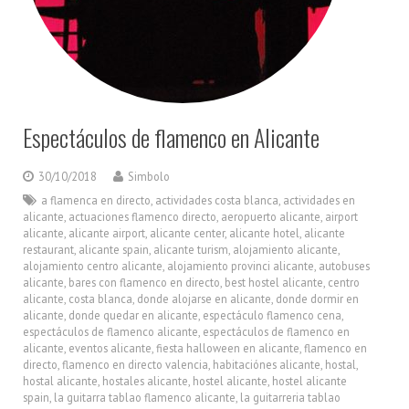
Espectáculos de flamenco en Alicante
30/10/2018
Simbolo
a flamenca en directo
,
actividades costa blanca
,
actividades en
alicante
,
actuaciones flamenco directo
,
aeropuerto alicante
,
airport
alicante
,
alicante airport
,
alicante center
,
alicante hotel
,
alicante
restaurant
,
alicante spain
,
alicante turism
,
alojamiento alicante
,
alojamiento centro alicante
,
alojamiento provinci alicante
,
autobuses
alicante
,
bares con flamenco en directo
,
best hostel alicante
,
centro
alicante
,
costa blanca
,
donde alojarse en alicante
,
donde dormir en
alicante
,
donde quedar en alicante
,
espectáculo flamenco cena
,
espectáculos de flamenco alicante
,
espectáculos de flamenco en
alicante
,
eventos alicante
,
fiesta halloween en alicante
,
flamenco en
directo
,
flamenco en directo valencia
,
habitaciónes alicante
,
hostal
,
hostal alicante
,
hostales alicante
,
hostel alicante
,
hostel alicante
spain
,
la guitarra tablao flamenco alicante
,
la guitarreria tablao