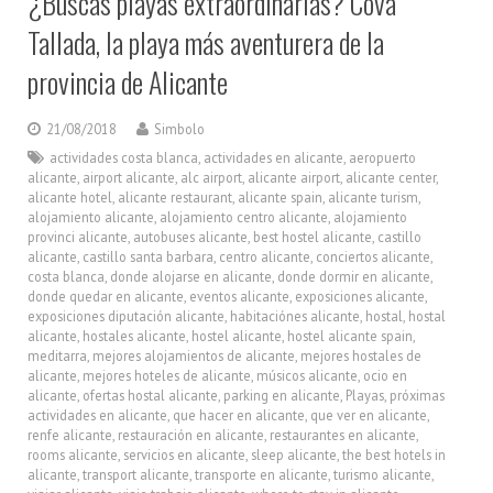
¿Buscas playas extraordinarias? Cova
Tallada, la playa más aventurera de la
provincia de Alicante
21/08/2018
Simbolo
actividades costa blanca
,
actividades en alicante
,
aeropuerto
alicante
,
airport alicante
,
alc airport
,
alicante airport
,
alicante center
,
alicante hotel
,
alicante restaurant
,
alicante spain
,
alicante turism
,
alojamiento alicante
,
alojamiento centro alicante
,
alojamiento
provinci alicante
,
autobuses alicante
,
best hostel alicante
,
castillo
alicante
,
castillo santa barbara
,
centro alicante
,
conciertos alicante
,
costa blanca
,
donde alojarse en alicante
,
donde dormir en alicante
,
donde quedar en alicante
,
eventos alicante
,
exposiciones alicante
,
exposiciones diputación alicante
,
habitaciónes alicante
,
hostal
,
hostal
alicante
,
hostales alicante
,
hostel alicante
,
hostel alicante spain
,
meditarra
,
mejores alojamientos de alicante
,
mejores hostales de
alicante
,
mejores hoteles de alicante
,
músicos alicante
,
ocio en
alicante
,
ofertas hostal alicante
,
parking en alicante
,
Playas
,
próximas
actividades en alicante
,
que hacer en alicante
,
que ver en alicante
,
renfe alicante
,
restauración en alicante
,
restaurantes en alicante
,
rooms alicante
,
servicios en alicante
,
sleep alicante
,
the best hotels in
alicante
,
transport alicante
,
transporte en alicante
,
turismo alicante
,