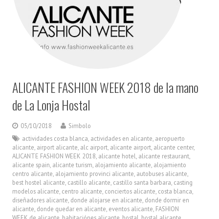
ALICANTE FASHION WEEK 2018 de la mano
de La Lonja Hostal
05/10/2018
Simbolo
actividades costa blanca
,
actividades en alicante
,
aeropuerto
alicante
,
airport alicante
,
alc airport
,
alicante airport
,
alicante center
,
ALICANTE FASHION WEEK 2018
,
alicante hotel
,
alicante restaurant
,
alicante spain
,
alicante turism
,
alojamiento alicante
,
alojamiento
centro alicante
,
alojamiento provinci alicante
,
autobuses alicante
,
best hostel alicante
,
castillo alicante
,
castillo santa barbara
,
casting
modelos alicante
,
centro alicante
,
conciertos alicante
,
costa blanca
,
diseñadores alicante
,
donde alojarse en alicante
,
donde dormir en
alicante
,
donde quedar en alicante
,
eventos alicante
,
FASHION
WEEK de alicante
,
habitaciónes alicante
,
hostal
,
hostal alicante
,