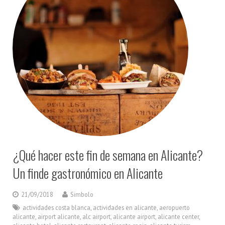
¿Qué hacer este fin de semana en Alicante?
Un finde gastronómico en Alicante
21/09/2018
Simbolo
actividades costa blanca
,
actividades en alicante
,
aeropuerto
alicante
,
airport alicante
,
alc airport
,
alicante airport
,
alicante center
,