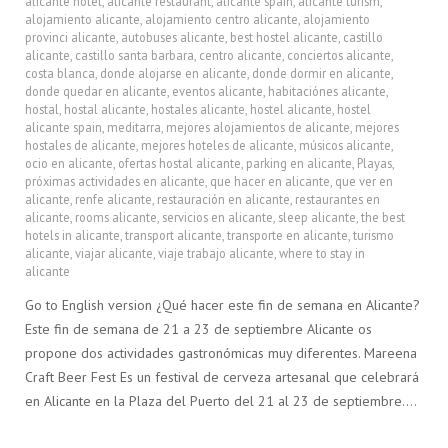
alicante hotel
,
alicante restaurant
,
alicante spain
,
alicante turism
,
alojamiento alicante
,
alojamiento centro alicante
,
alojamiento
provinci alicante
,
autobuses alicante
,
best hostel alicante
,
castillo
alicante
,
castillo santa barbara
,
centro alicante
,
conciertos alicante
,
costa blanca
,
donde alojarse en alicante
,
donde dormir en alicante
,
donde quedar en alicante
,
eventos alicante
,
habitaciónes alicante
,
hostal
,
hostal alicante
,
hostales alicante
,
hostel alicante
,
hostel
alicante spain
,
meditarra
,
mejores alojamientos de alicante
,
mejores
hostales de alicante
,
mejores hoteles de alicante
,
músicos alicante
,
ocio en alicante
,
ofertas hostal alicante
,
parking en alicante
,
Playas
,
próximas actividades en alicante
,
que hacer en alicante
,
que ver en
alicante
,
renfe alicante
,
restauración en alicante
,
restaurantes en
alicante
,
rooms alicante
,
servicios en alicante
,
sleep alicante
,
the best
hotels in alicante
,
transport alicante
,
transporte en alicante
,
turismo
alicante
,
viajar alicante
,
viaje trabajo alicante
,
where to stay in
alicante
Go to English version ¿Qué hacer este fin de semana en Alicante?
Este fin de semana de 21 a 23 de septiembre Alicante os
propone dos actividades gastronómicas muy diferentes. Mareena
Craft Beer Fest Es un festival de cerveza artesanal que celebrará
en Alicante en la Plaza del Puerto del 21 al 23 de septiembre….