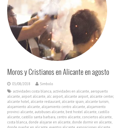
Moros y Cristianos en Alicante en agosto
03/08/2018
Simbolo
actividades costa blanca
,
actividades en alicante
,
aeropuerto
alicante
,
airport alicante
,
alc airport
,
alicante airport
,
alicante center
,
alicante hotel
,
alicante restaurant
,
alicante spain
,
alicante turism
,
alojamiento alicante
,
alojamiento centro alicante
,
alojamiento
provinci alicante
,
autobuses alicante
,
best hostel alicante
,
castillo
alicante
,
castillo santa barbara
,
centro alicante
,
conciertos alicante
,
costa blanca
,
donde alojarse en alicante
,
donde dormir en alicante
,
donde quedar en alicante
,
eventos alicante
,
exposiciones alicante
,