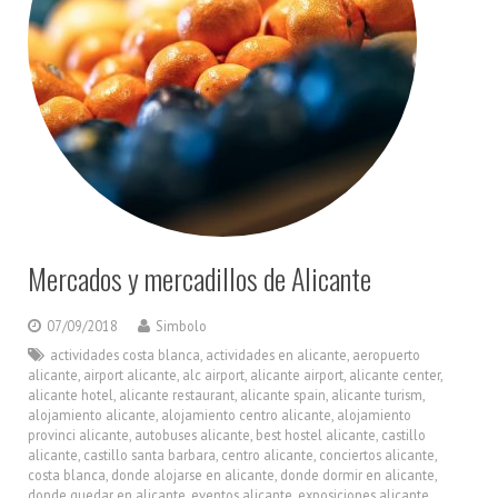
Mercados y mercadillos de Alicante
07/09/2018
Simbolo
actividades costa blanca
,
actividades en alicante
,
aeropuerto
alicante
,
airport alicante
,
alc airport
,
alicante airport
,
alicante center
,
alicante hotel
,
alicante restaurant
,
alicante spain
,
alicante turism
,
alojamiento alicante
,
alojamiento centro alicante
,
alojamiento
provinci alicante
,
autobuses alicante
,
best hostel alicante
,
castillo
alicante
,
castillo santa barbara
,
centro alicante
,
conciertos alicante
,
costa blanca
,
donde alojarse en alicante
,
donde dormir en alicante
,
donde quedar en alicante
,
eventos alicante
,
exposiciones alicante
,