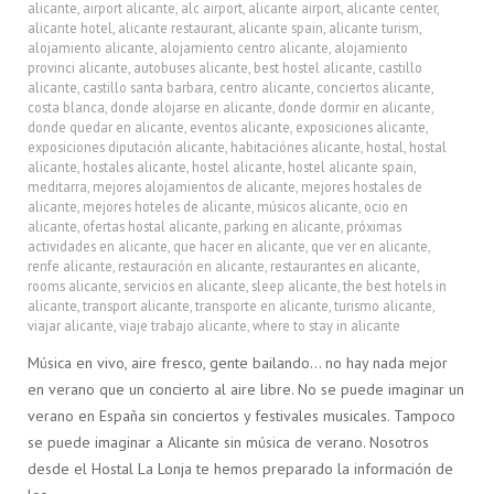
alicante
,
airport alicante
,
alc airport
,
alicante airport
,
alicante center
,
alicante hotel
,
alicante restaurant
,
alicante spain
,
alicante turism
,
alojamiento alicante
,
alojamiento centro alicante
,
alojamiento
provinci alicante
,
autobuses alicante
,
best hostel alicante
,
castillo
alicante
,
castillo santa barbara
,
centro alicante
,
conciertos alicante
,
costa blanca
,
donde alojarse en alicante
,
donde dormir en alicante
,
donde quedar en alicante
,
eventos alicante
,
exposiciones alicante
,
exposiciones diputación alicante
,
habitaciónes alicante
,
hostal
,
hostal
alicante
,
hostales alicante
,
hostel alicante
,
hostel alicante spain
,
meditarra
,
mejores alojamientos de alicante
,
mejores hostales de
alicante
,
mejores hoteles de alicante
,
músicos alicante
,
ocio en
alicante
,
ofertas hostal alicante
,
parking en alicante
,
próximas
actividades en alicante
,
que hacer en alicante
,
que ver en alicante
,
renfe alicante
,
restauración en alicante
,
restaurantes en alicante
,
rooms alicante
,
servicios en alicante
,
sleep alicante
,
the best hotels in
alicante
,
transport alicante
,
transporte en alicante
,
turismo alicante
,
viajar alicante
,
viaje trabajo alicante
,
where to stay in alicante
Música en vivo, aire fresco, gente bailando… no hay nada mejor
en verano que un concierto al aire libre. No se puede imaginar un
verano en España sin conciertos y festivales musicales. Tampoco
se puede imaginar a Alicante sin música de verano. Nosotros
desde el Hostal La Lonja te hemos preparado la información de