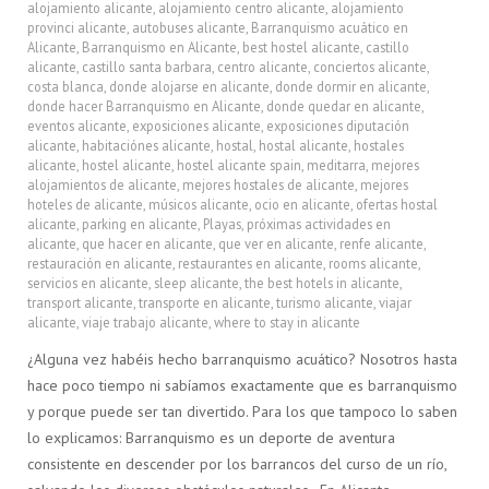
alojamiento alicante
,
alojamiento centro alicante
,
alojamiento
provinci alicante
,
autobuses alicante
,
Barranquismo acuático en
Alicante
,
Barranquismo en Alicante
,
best hostel alicante
,
castillo
alicante
,
castillo santa barbara
,
centro alicante
,
conciertos alicante
,
costa blanca
,
donde alojarse en alicante
,
donde dormir en alicante
,
donde hacer Barranquismo en Alicante
,
donde quedar en alicante
,
eventos alicante
,
exposiciones alicante
,
exposiciones diputación
alicante
,
habitaciónes alicante
,
hostal
,
hostal alicante
,
hostales
alicante
,
hostel alicante
,
hostel alicante spain
,
meditarra
,
mejores
alojamientos de alicante
,
mejores hostales de alicante
,
mejores
hoteles de alicante
,
músicos alicante
,
ocio en alicante
,
ofertas hostal
alicante
,
parking en alicante
,
Playas
,
próximas actividades en
alicante
,
que hacer en alicante
,
que ver en alicante
,
renfe alicante
,
restauración en alicante
,
restaurantes en alicante
,
rooms alicante
,
servicios en alicante
,
sleep alicante
,
the best hotels in alicante
,
transport alicante
,
transporte en alicante
,
turismo alicante
,
viajar
alicante
,
viaje trabajo alicante
,
where to stay in alicante
¿Alguna vez habéis hecho barranquismo acuático? Nosotros hasta
hace poco tiempo ni sabíamos exactamente que es barranquismo
y porque puede ser tan divertido. Para los que tampoco lo saben
lo explicamos: Barranquismo es un deporte de aventura
consistente en descender por los barrancos del curso de un río,