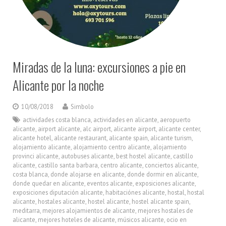
Miradas de la luna: excursiones a pie en
Alicante por la noche
10/08/2018
Simbolo
actividades costa blanca
,
actividades en alicante
,
aeropuerto
alicante
,
airport alicante
,
alc airport
,
alicante airport
,
alicante center
,
alicante hotel
,
alicante restaurant
,
alicante spain
,
alicante turism
,
alojamiento alicante
,
alojamiento centro alicante
,
alojamiento
provinci alicante
,
autobuses alicante
,
best hostel alicante
,
castillo
alicante
,
castillo santa barbara
,
centro alicante
,
conciertos alicante
,
costa blanca
,
donde alojarse en alicante
,
donde dormir en alicante
,
donde quedar en alicante
,
eventos alicante
,
exposiciones alicante
,
exposiciones diputación alicante
,
habitaciónes alicante
,
hostal
,
hostal
alicante
,
hostales alicante
,
hostel alicante
,
hostel alicante spain
,
meditarra
,
mejores alojamientos de alicante
,
mejores hostales de
alicante
,
mejores hoteles de alicante
,
músicos alicante
,
ocio en