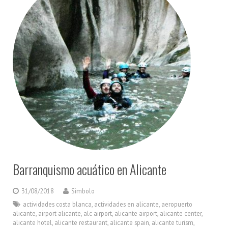
Barranquismo acuático en Alicante
31/08/2018
Simbolo
actividades costa blanca
,
actividades en alicante
,
aeropuerto
alicante
,
airport alicante
,
alc airport
,
alicante airport
,
alicante center
,
alicante hotel
,
alicante restaurant
,
alicante spain
,
alicante turism
,