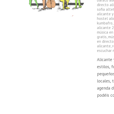
barato al
directo al
sofia alte
alicante y
hostel ali
kumbafro
alicante 
música en 
gratis
,
mús
en directo
alicante
,
escuchar m
Alicante
estilos, 
pequeños
locales, 
agenda d
podéis c