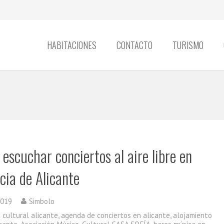
HABITACIONES
CONTACTO
TURISMO
escuchar conciertos al aire libre en
cia de Alicante
2019
Simbolo
 cultural alicante
,
agenda de conciertos en alicante
,
alojamiento