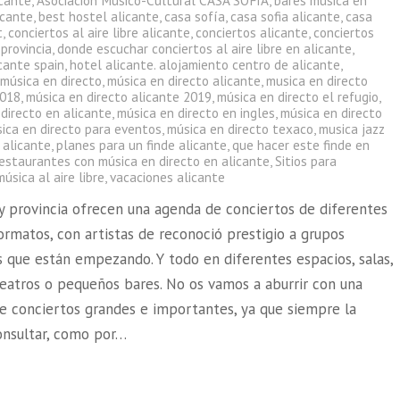
icante
,
Asociación Músico-Cultural CASA SOFÍA
,
bares música en
icante
,
best hostel alicante
,
casa sofía
,
casa sofia alicante
,
casa
t
,
conciertos al aire libre alicante
,
conciertos alicante
,
conciertos
 provincia
,
donde escuchar conciertos al aire libre en alicante
,
cante spain
,
hotel alicante. alojamiento centro de alicante
,
,
música en directo
,
música en directo alicante
,
musica en directo
2018
,
música en directo alicante 2019
,
música en directo el refugio
,
directo en alicante
,
música en directo en ingles
,
música en directo
ica en directo para eventos
,
música en directo texaco
,
musica jazz
 alicante
,
planes para un finde alicante
,
que hacer este finde en
restaurantes con música en directo en alicante
,
Sitios para
úsica al aire libre
,
vacaciones alicante
 y provincia ofrecen una agenda de conciertos de diferentes
formatos, con artistas de reconoció prestigio a grupos
 que están empezando. Y todo en diferentes espacios, salas,
teatros o pequeños bares. No os vamos a aburrir con una
e conciertos grandes e importantes, ya que siempre la
onsultar, como por…