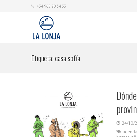
+34 965 20 34 33
Etiqueta:
casa sofía
Dónde 
provin
24/10/
agenda