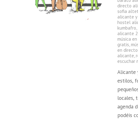
barato al
directo al
sofia alte
alicante y
hostel ali
kumbafro
alicante 
música en 
gratis
,
mús
en directo
alicante
,
escuchar m
Alicante
estilos, 
pequeños
locales, 
agenda d
podéis c