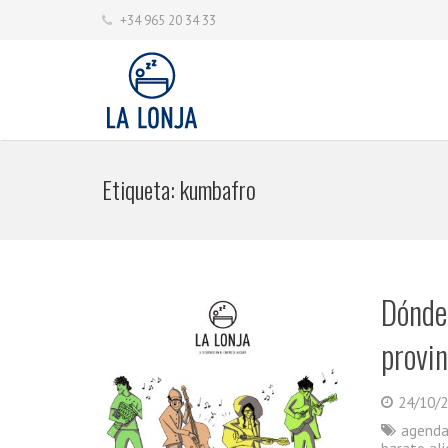
+34 965 20 34 33
Etiqueta:
kumbafro
Dónde 
provin
24/10/
agenda