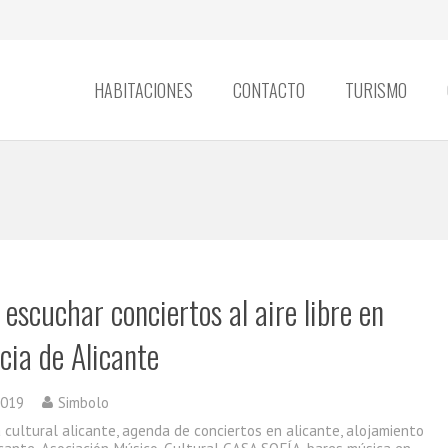
HABITACIONES
CONTACTO
TURISMO
escuchar conciertos al aire libre en
cia de Alicante
2019
Simbolo
 cultural alicante
,
agenda de conciertos en alicante
,
alojamiento