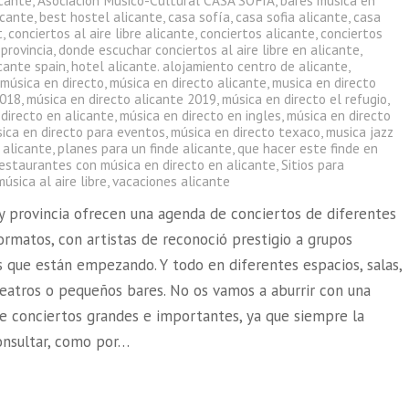
icante
,
Asociación Músico-Cultural CASA SOFÍA
,
bares música en
icante
,
best hostel alicante
,
casa sofía
,
casa sofia alicante
,
casa
t
,
conciertos al aire libre alicante
,
conciertos alicante
,
conciertos
 provincia
,
donde escuchar conciertos al aire libre en alicante
,
cante spain
,
hotel alicante. alojamiento centro de alicante
,
,
música en directo
,
música en directo alicante
,
musica en directo
2018
,
música en directo alicante 2019
,
música en directo el refugio
,
directo en alicante
,
música en directo en ingles
,
música en directo
ica en directo para eventos
,
música en directo texaco
,
musica jazz
 alicante
,
planes para un finde alicante
,
que hacer este finde en
restaurantes con música en directo en alicante
,
Sitios para
úsica al aire libre
,
vacaciones alicante
 y provincia ofrecen una agenda de conciertos de diferentes
formatos, con artistas de reconoció prestigio a grupos
 que están empezando. Y todo en diferentes espacios, salas,
teatros o pequeños bares. No os vamos a aburrir con una
e conciertos grandes e importantes, ya que siempre la
onsultar, como por…