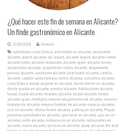
¿Qué hacer este fin de semana en Alicante?
Un finde gastronómico en Alicante
21/09/2018
Simbolo
actividades costa blanca
,
actividades en alicante
,
aeropuerto
alicante
,
airport alicante
,
alc airport
,
alicante airport
,
alicante center
,
alicante hotel
,
alicante restaurant
,
alicante spain
,
alicante turism
,
alojamiento alicante
,
alojamiento centro alicante
,
alojamiento
provinci alicante
,
autobuses alicante
,
best hostel alicante
,
castillo
alicante
,
castillo santa barbara
,
centro alicante
,
conciertos alicante
,
costa blanca
,
donde alojarse en alicante
,
donde dormir en alicante
,
donde quedar en alicante
,
eventos alicante
,
habitaciónes alicante
,
hostal
,
hostal alicante
,
hostales alicante
,
hostel alicante
,
hostel
alicante spain
,
meditarra
,
mejores alojamientos de alicante
,
mejores
hostales de alicante
,
mejores hoteles de alicante
,
músicos alicante
,
ocio en alicante
,
ofertas hostal alicante
,
parking en alicante
,
Playas
,
próximas actividades en alicante
,
que hacer en alicante
,
que ver en
alicante
,
renfe alicante
,
restauración en alicante
,
restaurantes en
alicante
,
rooms alicante
,
servicios en alicante
,
sleep alicante
,
the best
hotels in alicante
,
transport alicante
,
transporte en alicante
,
turismo