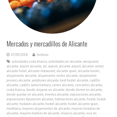
Mercados y mercadillos de Alicante
07/09/2018
Simbolo
actividades costa blanca
,
actividades en alicante
,
aeropuerto
alicante
,
airport alicante
,
alc airport
,
alicante airport
,
alicante center
,
alicante hotel
,
alicante restaurant
,
alicante spain
,
alicante turism
,
alojamiento alicante
,
alojamiento centro alicante
,
alojamiento
provinci alicante
,
autobuses alicante
,
best hostel alicante
,
castillo
alicante
,
castillo santa barbara
,
centro alicante
,
conciertos alicante
,
costa blanca
,
donde alojarse en alicante
,
donde dormir en alicante
,
donde quedar en alicante
,
eventos alicante
,
exposiciones alicante
,
exposiciones diputación alicante
,
habitaciónes alicante
,
hostal
,
hostal
alicante
,
hostales alicante
,
hostel alicante
,
hostel alicante spain
,
meditarra
,
mejores alojamientos de alicante
,
mejores hostales de
alicante
,
mejores hoteles de alicante
,
músicos alicante
,
ocio en