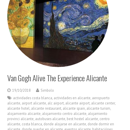
Van Gogh Alive The Experience Alicante
19/10/2018
Simbolo
actividades costa blanca
,
actividades en alicante
,
aeropuerto
alicante
,
airport alicante
,
alc airport
,
alicante airport
,
alicante center
,
alicante hotel
,
alicante restaurant
,
alicante spain
,
alicante turism
,
alojamiento alicante
,
alojamiento centro alicante
,
alojamiento
provinci alicante
,
autobuses alicante
,
best hostel alicante
,
centro
alicante
,
costa blanca
,
donde alojarse en alicante
,
donde dormir en
alicante
,
donde quedar en alicante
,
eventos alicante
,
habitaciónes