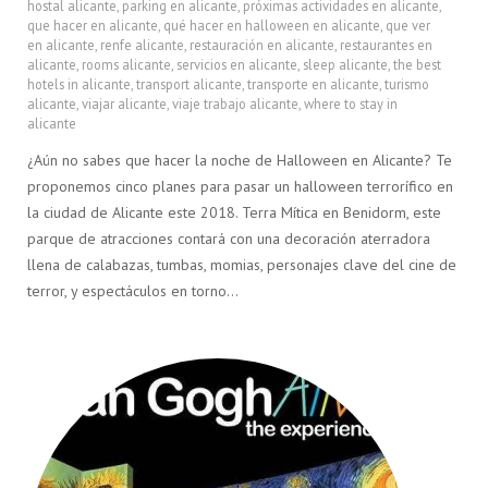
hostal alicante
,
parking en alicante
,
próximas actividades en alicante
,
que hacer en alicante
,
qué hacer en halloween en alicante
,
que ver
en alicante
,
renfe alicante
,
restauración en alicante
,
restaurantes en
alicante
,
rooms alicante
,
servicios en alicante
,
sleep alicante
,
the best
hotels in alicante
,
transport alicante
,
transporte en alicante
,
turismo
alicante
,
viajar alicante
,
viaje trabajo alicante
,
where to stay in
alicante
¿Aún no sabes que hacer la noche de Halloween en Alicante? Te
proponemos cinco planes para pasar un halloween terrorífico en
la ciudad de Alicante este 2018. Terra Mítica en Benidorm, este
parque de atracciones contará con una decoración aterradora
llena de calabazas, tumbas, momias, personajes clave del cine de
terror, y espectáculos en torno…