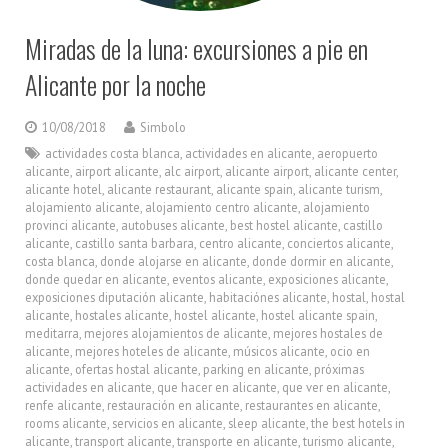
Miradas de la luna: excursiones a pie en
Alicante por la noche
10/08/2018
Simbolo
actividades costa blanca
,
actividades en alicante
,
aeropuerto
alicante
,
airport alicante
,
alc airport
,
alicante airport
,
alicante center
,
alicante hotel
,
alicante restaurant
,
alicante spain
,
alicante turism
,
alojamiento alicante
,
alojamiento centro alicante
,
alojamiento
provinci alicante
,
autobuses alicante
,
best hostel alicante
,
castillo
alicante
,
castillo santa barbara
,
centro alicante
,
conciertos alicante
,
costa blanca
,
donde alojarse en alicante
,
donde dormir en alicante
,
donde quedar en alicante
,
eventos alicante
,
exposiciones alicante
,
exposiciones diputación alicante
,
habitaciónes alicante
,
hostal
,
hostal
alicante
,
hostales alicante
,
hostel alicante
,
hostel alicante spain
,
meditarra
,
mejores alojamientos de alicante
,
mejores hostales de
alicante
,
mejores hoteles de alicante
,
músicos alicante
,
ocio en
alicante
,
ofertas hostal alicante
,
parking en alicante
,
próximas
actividades en alicante
,
que hacer en alicante
,
que ver en alicante
,
renfe alicante
,
restauración en alicante
,
restaurantes en alicante
,
rooms alicante
,
servicios en alicante
,
sleep alicante
,
the best hotels in
alicante
,
transport alicante
,
transporte en alicante
,
turismo alicante
,