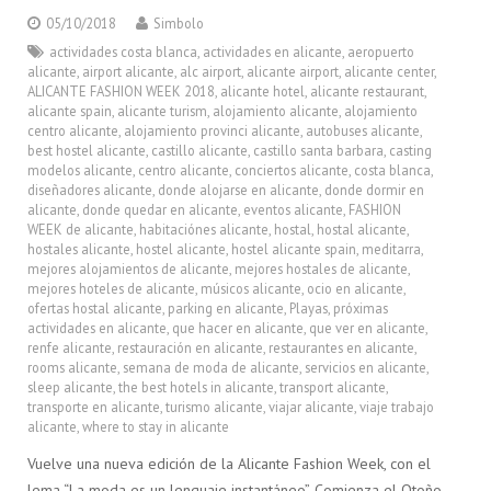
05/10/2018
Simbolo
actividades costa blanca
,
actividades en alicante
,
aeropuerto
alicante
,
airport alicante
,
alc airport
,
alicante airport
,
alicante center
,
ALICANTE FASHION WEEK 2018
,
alicante hotel
,
alicante restaurant
,
alicante spain
,
alicante turism
,
alojamiento alicante
,
alojamiento
centro alicante
,
alojamiento provinci alicante
,
autobuses alicante
,
best hostel alicante
,
castillo alicante
,
castillo santa barbara
,
casting
modelos alicante
,
centro alicante
,
conciertos alicante
,
costa blanca
,
diseñadores alicante
,
donde alojarse en alicante
,
donde dormir en
alicante
,
donde quedar en alicante
,
eventos alicante
,
FASHION
WEEK de alicante
,
habitaciónes alicante
,
hostal
,
hostal alicante
,
hostales alicante
,
hostel alicante
,
hostel alicante spain
,
meditarra
,
mejores alojamientos de alicante
,
mejores hostales de alicante
,
mejores hoteles de alicante
,
músicos alicante
,
ocio en alicante
,
ofertas hostal alicante
,
parking en alicante
,
Playas
,
próximas
actividades en alicante
,
que hacer en alicante
,
que ver en alicante
,
renfe alicante
,
restauración en alicante
,
restaurantes en alicante
,
rooms alicante
,
semana de moda de alicante
,
servicios en alicante
,
sleep alicante
,
the best hotels in alicante
,
transport alicante
,
transporte en alicante
,
turismo alicante
,
viajar alicante
,
viaje trabajo
alicante
,
where to stay in alicante
Vuelve una nueva edición de la Alicante Fashion Week, con el
lema “La moda es un lenguaje instantáneo”. Comienza el Otoño