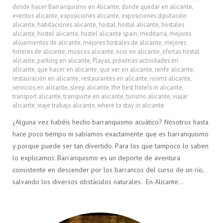
donde hacer Barranquismo en Alicante
,
donde quedar en alicante
,
eventos alicante
,
exposiciones alicante
,
exposiciones diputación
alicante
,
habitaciónes alicante
,
hostal
,
hostal alicante
,
hostales
alicante
,
hostel alicante
,
hostel alicante spain
,
meditarra
,
mejores
alojamientos de alicante
,
mejores hostales de alicante
,
mejores
hoteles de alicante
,
músicos alicante
,
ocio en alicante
,
ofertas hostal
alicante
,
parking en alicante
,
Playas
,
próximas actividades en
alicante
,
que hacer en alicante
,
que ver en alicante
,
renfe alicante
,
restauración en alicante
,
restaurantes en alicante
,
rooms alicante
,
servicios en alicante
,
sleep alicante
,
the best hotels in alicante
,
transport alicante
,
transporte en alicante
,
turismo alicante
,
viajar
alicante
,
viaje trabajo alicante
,
where to stay in alicante
¿Alguna vez habéis hecho barranquismo acuático? Nosotros hasta
hace poco tiempo ni sabíamos exactamente que es barranquismo
y porque puede ser tan divertido. Para los que tampoco lo saben
lo explicamos: Barranquismo es un deporte de aventura
consistente en descender por los barrancos del curso de un río,
salvando los diversos obstáculos naturales. En Alicante…