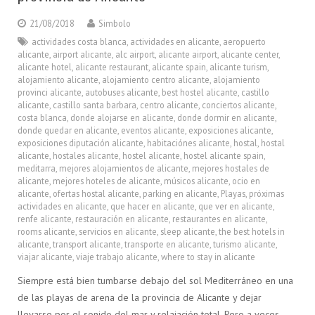
21/08/2018
Simbolo
actividades costa blanca
,
actividades en alicante
,
aeropuerto
alicante
,
airport alicante
,
alc airport
,
alicante airport
,
alicante center
,
alicante hotel
,
alicante restaurant
,
alicante spain
,
alicante turism
,
alojamiento alicante
,
alojamiento centro alicante
,
alojamiento
provinci alicante
,
autobuses alicante
,
best hostel alicante
,
castillo
alicante
,
castillo santa barbara
,
centro alicante
,
conciertos alicante
,
costa blanca
,
donde alojarse en alicante
,
donde dormir en alicante
,
donde quedar en alicante
,
eventos alicante
,
exposiciones alicante
,
exposiciones diputación alicante
,
habitaciónes alicante
,
hostal
,
hostal
alicante
,
hostales alicante
,
hostel alicante
,
hostel alicante spain
,
meditarra
,
mejores alojamientos de alicante
,
mejores hostales de
alicante
,
mejores hoteles de alicante
,
músicos alicante
,
ocio en
alicante
,
ofertas hostal alicante
,
parking en alicante
,
Playas
,
próximas
actividades en alicante
,
que hacer en alicante
,
que ver en alicante
,
renfe alicante
,
restauración en alicante
,
restaurantes en alicante
,
rooms alicante
,
servicios en alicante
,
sleep alicante
,
the best hotels in
alicante
,
transport alicante
,
transporte en alicante
,
turismo alicante
,
viajar alicante
,
viaje trabajo alicante
,
where to stay in alicante
Siempre está bien tumbarse debajo del sol Mediterráneo en una
de las playas de arena de la provincia de Alicante y dejar
llevarse por el sonido del mar y relajación total. Pero a veces