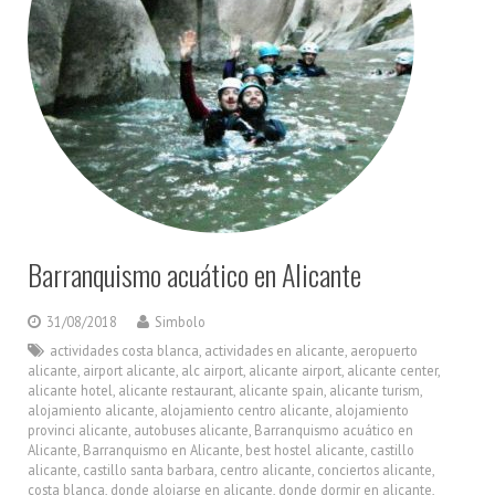
Barranquismo acuático en Alicante
31/08/2018
Simbolo
actividades costa blanca
,
actividades en alicante
,
aeropuerto
alicante
,
airport alicante
,
alc airport
,
alicante airport
,
alicante center
,
alicante hotel
,
alicante restaurant
,
alicante spain
,
alicante turism
,
alojamiento alicante
,
alojamiento centro alicante
,
alojamiento
provinci alicante
,
autobuses alicante
,
Barranquismo acuático en
Alicante
,
Barranquismo en Alicante
,
best hostel alicante
,
castillo
alicante
,
castillo santa barbara
,
centro alicante
,
conciertos alicante
,
costa blanca
,
donde alojarse en alicante
,
donde dormir en alicante
,