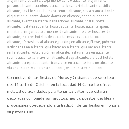
alojamiento alicante
,
alojamiento centro alicante
,
alojamiento
provinci alicante
,
autobuses alicante
,
best hostel alicante
,
castillo
alicante
,
castillo santa barbara
,
centro alicante
,
costa blanca
,
donde
alojarse en alicante
,
donde dormir en alicante
,
donde quedar en
alicante
,
eventos alicante
,
habitaciónes alicante
,
hostal
,
hostal
alicante
,
hostales alicante
,
hostel alicante
,
hostel alicante spain
,
meditarra
,
mejores alojamientos de alicante
,
mejores hostales de
alicante
,
mejores hoteles de alicante
,
músicos alicante
,
ocio en
alicante
,
ofertas hostal alicante
,
parking en alicante
,
Playas
,
próximas
actividades en alicante
,
que hacer en alicante
,
que ver en alicante
,
renfe alicante
,
restauración en alicante
,
restaurantes en alicante
,
rooms alicante
,
servicios en alicante
,
sleep alicante
,
the best hotels in
alicante
,
transport alicante
,
transporte en alicante
,
turismo alicante
,
viajar alicante
,
viaje trabajo alicante
,
where to stay in alicante
Con motivo de las fiestas de Moros y Cristianos que se celebran
del 11 al 15 de Octubre en la localidad, El Campello ofrece
multitud de actividades para llenar las calles, que estarán
decoradas con banderas, farolillos, música, puestos, desfiles y
procesiones obedeciendo a la tradición de las fiestas en honor a
su patrona. Las…