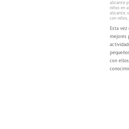
alicante p
niños en a
alicante
,
v
con niños
Esta vez 
mejores p
activida
pequeños
con ellos
conocim