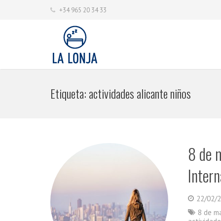
+34 965 20 34 33
Etiqueta:
actividades alicante niños
8 de 
Intern
22/02/
8 de m