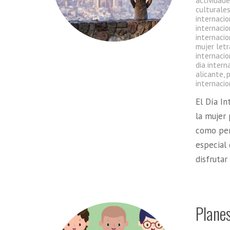
actividade
culturales
internacio
internacio
internacio
mujer letr
internacio
dia intern
alicante
,
p
internacio
El Día I
la mujer 
como per
especial
disfrutar
Planes