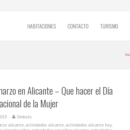
HABITACIONES
CONTACTO
TURISMO
Ini
marzo en Alicante – Que hacer el Día
acional de la Mujer
2019
Simbolo
arzo alicante
,
actividades alicante
,
actividades alicante hoy
,