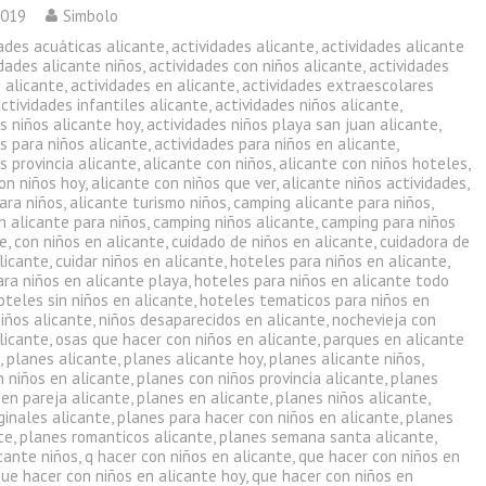
2019
Simbolo
ades acuáticas alicante
,
actividades alicante
,
actividades alicante
idades alicante niños
,
actividades con niños alicante
,
actividades
 alicante
,
actividades en alicante
,
actividades extraescolares
ctividades infantiles alicante
,
actividades niños alicante
,
s niños alicante hoy
,
actividades niños playa san juan alicante
,
s para niños alicante
,
actividades para niños en alicante
,
s provincia alicante
,
alicante con niños
,
alicante con niños hoteles
,
on niños hoy
,
alicante con niños que ver
,
alicante niños actividades
,
ara niños
,
alicante turismo niños
,
camping alicante para niños
,
n alicante para niños
,
camping niños alicante
,
camping para niños
te
,
con niños en alicante
,
cuidado de niños en alicante
,
cuidadora de
licante
,
cuidar niños en alicante
,
hoteles para niños en alicante
,
ra niños en alicante playa
,
hoteles para niños en alicante todo
oteles sin niños en alicante
,
hoteles tematicos para niños en
iños alicante
,
niños desaparecidos en alicante
,
nochevieja con
licante
,
osas que hacer con niños en alicante
,
parques en alicante
s
,
planes alicante
,
planes alicante hoy
,
planes alicante niños
,
n niños en alicante
,
planes con niños provincia alicante
,
planes
 en pareja alicante
,
planes en alicante
,
planes niños alicante
,
ginales alicante
,
planes para hacer con niños en alicante
,
planes
te
,
planes romanticos alicante
,
planes semana santa alicante
,
cante niños
,
q hacer con niños en alicante
,
que hacer con niños en
ue hacer con niños en alicante hoy
,
que hacer con niños en