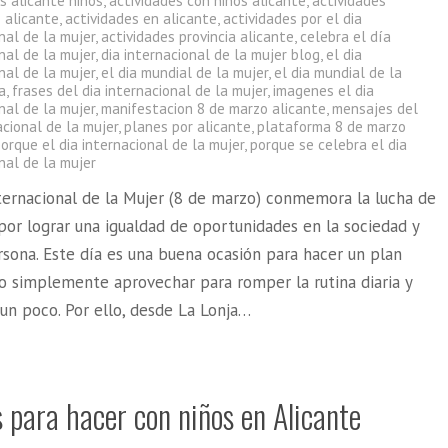
s alicante niños
,
actividades con niños alicante
,
actividades
 alicante
,
actividades en alicante
,
actividades por el dia
nal de la mujer
,
actividades provincia alicante
,
celebra el día
nal de la mujer
,
dia internacional de la mujer blog
,
el dia
nal de la mujer
,
el dia mundial de la mujer
,
el dia mundial de la
a
,
frases del dia internacional de la mujer
,
imagenes el dia
nal de la mujer
,
manifestacion 8 de marzo alicante
,
mensajes del
acional de la mujer
,
planes por alicante
,
plataforma 8 de marzo
orque el dia internacional de la mujer
,
porque se celebra el dia
nal de la mujer
nternacional de la Mujer (8 de marzo) conmemora la lucha de
por lograr una igualdad de oportunidades en la sociedad y
sona. Este día es una buena ocasión para hacer un plan
 o simplemente aprovechar para romper la rutina diaria y
 un poco. Por ello, desde La Lonja…
 para hacer con niños en Alicante