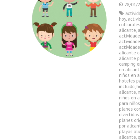
28/01/
activid
hoy
,
activ
culturales
alicante
,
a
actividade
actividade
actividade
alicante c
alicante p
camping e
en alican
niños en a
hoteles pa
incluido
,
h
alicante
,
n
niños en a
para niño
planes co
divertidos
planes ori
por alican
playas ali
alicante
,
q