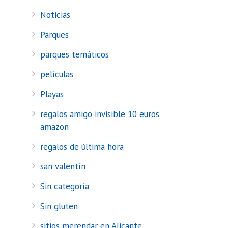
Noticias
Parques
parques temáticos
películas
Playas
regalos amigo invisible 10 euros
amazon
regalos de última hora
san valentín
Sin categoría
Sin gluten
sitios merendar en Alicante