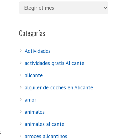
Categorías
Actividades
actividades gratis Alicante
alicante
alquiler de coches en Alicante
amor
animales
animales alicante
s
arroces alicantinos