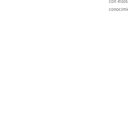
con ellos
conocim