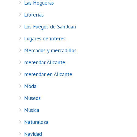
Las Hogueras
Librerías
Los Fuegos de San Juan
Lugares de interés
Mercados y mercadillos
merendar Alicante
merendar en Alicante
Moda
Museos
Música
Naturaleza
Navidad