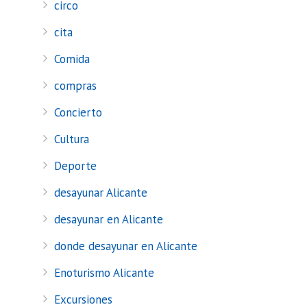
circo
cita
Comida
compras
Concierto
Cultura
Deporte
desayunar Alicante
desayunar en Alicante
donde desayunar en Alicante
Enoturismo Alicante
Excursiones