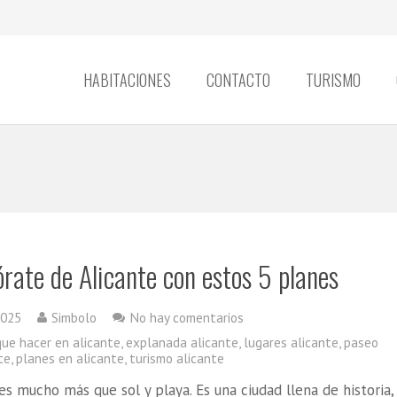
HABITACIONES
CONTACTO
TURISMO
rate de Alicante con estos 5 planes
2025
Simbolo
No hay comentarios
que hacer en alicante
,
explanada alicante
,
lugares alicante
,
paseo
te
,
planes en alicante
,
turismo alicante
es mucho más que sol y playa. Es una ciudad llena de historia,