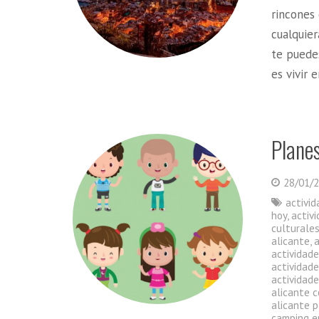
rincones
cualquier
te puede
es vivir 
Planes
28/01/
activid
hoy
,
activ
culturales
alicante
,
a
actividade
actividade
actividade
alicante c
alicante p
camping e